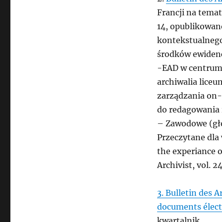
Francji na temat
14, opublikowan
kontekstualnego
środków ewidenc
-EAD w centrum
archiwalia lice
zarządzania on-
do redagowania 
– Zawodowe (głó
Przeczytane dla
the experiance o
Archivist, vol. 2
3. Bulletin des 
documents élec
kwartalnik