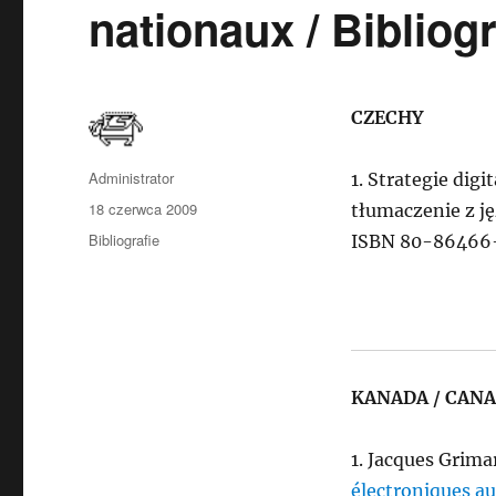
nationaux / Bibliog
CZECHY
Autor
Administrator
1. Strategie digi
Data
18 czerwca 2009
tłumaczenie z j
publikacji
Kategorie
Bibliografie
ISBN 80-86466
KANADA / CAN
1. Jacques Grima
électroniques au