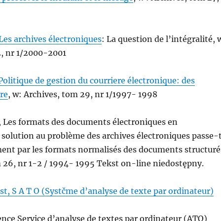
Les archives
électroniques
: La question de l’intégralité, 
2, nr 1/2000-2001
Politique de gestion du courriere
électronique: des
re
, w: Archives, tom 29, nr 1/1997- 1998
, Les formats des documents électroniques en
a solution au problème des archives électroniques passe-
ment par les formats normalisés des documents structuré
 26, nr 1-2 / 1994- 1995 Tekst on-line niedostępny.
t, S A T O (Systčme d’analyse de texte par ordinateur)
nce Service d’analyse de textes par ordinateur (ATO)