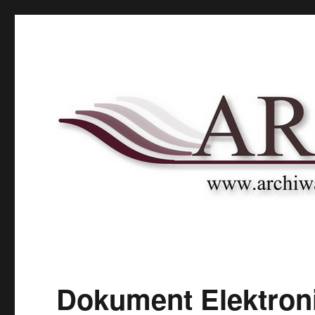
Archnet
Naukowy Portal Archiwalny
Dokument Elektroni