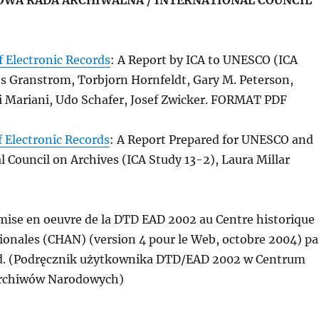
WA RADA ARCHIWALNA / INTERNATIONAL COUNCIL
f Electronic Records
: A Report by ICA to UNESCO (ICA
es Granstrom, Torbjorn Hornfeldt, Gary M. Peterson,
di Mariani, Udo Schafer, Josef Zwicker. FORMAT PDF
f Electronic Records
: A Report Prepared for UNESCO and
l Council on Archives (ICA Study 13-2), Laura Millar
 mise en oeuvre de la DTD EAD 2002 au Centre historique
ionales (CHAN) (version 4 pour le Web, octobre 2004) pa
ud. (Podręcznik użytkownika DTD/EAD 2002 w Centrum
rchiwów Narodowych)