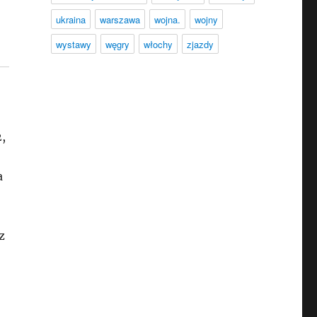
ukraina
warszawa
wojna.
wojny
wystawy
węgry
włochy
zjazdy
2,
a
z