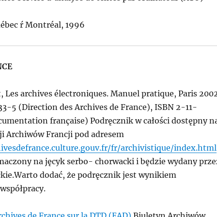
uébec ŕ Montréal, 1996
NCE
nt, Les archives électroniques. Manuel pratique, Paris 200
3-5 (Direction des Archives de France), ISBN 2-11-
cumentation française) Podręcznik w całości dostępny n
ji Archiwów Francji pod adresem
vesdefrance.culture.gouv.fr/fr/archivistique/index.html
umaczony na jęcyk serbo- chorwacki i będzie wydany prze
kie.Warto dodać, że podręcznik jest wynikiem
 współpracy.
rchives de France sur la DTD (EAD)
Biuletyn Archiwów