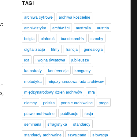
TAGI
archiwa cyfrowe
archiwa kościelne
w:
archiwistyka
archiwiści
australia
austria
belgia
białoruś
bundesarchiv
czechy
digitalizacja
filmy
francja
genealogia
ica
i wojna światowa
jubileusze
katastrofy
konferencje
kongresy
metodyka
międzynarodowa rada archiwów
t-
międzynarodowy dzień archiwów
mra
s,
niemcy
polska
portale archiwalne
praga
prawo archiwalne
publikacje
rosja
seminaria
sfragistyka
standardy
standardy archiwalne
szwajcaria
słowacja