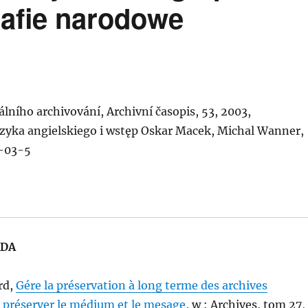
rafie narodowe
tálního archivování, Archivní časopis, 53, 2003,
ęzyka angielskiego i wstęp Oskar Macek, Michal Wanner,
-03-5
ADA
rd,
Gére la préservation à long terme des archives
 pr
éserver le médium et le mesage
, w : Archives, tom 27,