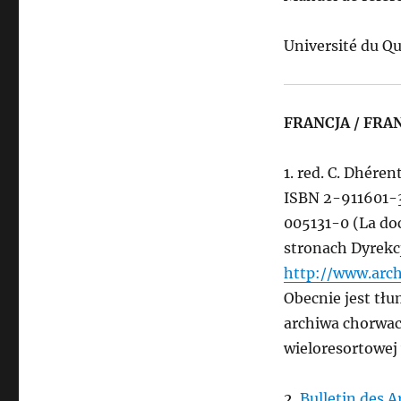
Université du Q
FRANCJA / FRA
1. red. C. Dhére
ISBN 2-911601-3
005131-0 (La do
stronach Dyrekc
http://www.archi
Obecnie jest tł
archiwa chorwac
wieloresortowej
2.
Bulletin des A