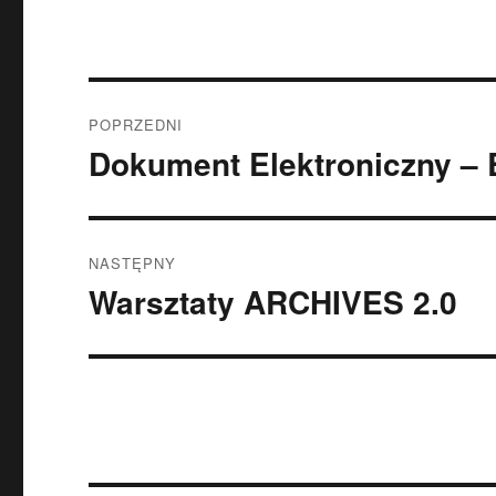
Nawigacja
POPRZEDNI
wpisu
Dokument Elektroniczny – B
Poprzedni
wpis:
NASTĘPNY
Warsztaty ARCHIVES 2.0
Następny
wpis: