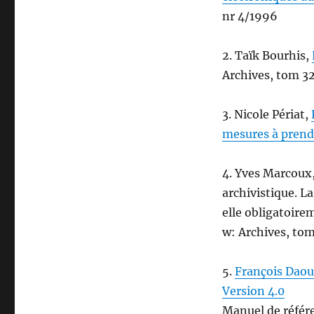
nr 4/1996
2. Taïk Bourhis,
Archives, tom 3
3. Nicole Périat,
mesures
à prend
4. Yves Marcoux
archivistique. L
elle obligatoire
w: Archives, tom
5.
François Daous
Version 4.0
Manuel de référe