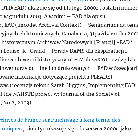
 DTD(EAD) ukazuje się od 1 lutego 2000r., ostatni numer
o w grudniu 2003. A w nim: – EAD dla opisu
, EAC (Encodet Archival Context) – Seminarium na tem
yjnych elektronicznych, Canaberra, 31października 200
 historycznym Archiwów Narodowych [Francji] -EAD i
um Louise-le-Grand – Porady DAMS dla eksploatacji i
line archiwami historycznymi – MidosaXML: nadzędzie
inwentarzy on-line lub drukowanych – EAD w Szwajcari
wnie informacje dotyczące projektu PLEADE) –
 was (recenzja tekstu Sarah Higgins, Implementing EAD:
f the NAHSTE project w: Journal of the Society of
4, No.2, 2003)
Archives de France sur l’archivage à long terme des
troniques
, biuletyn ukazuje się od czerwca 2000r. jako