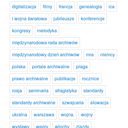
digitalizacja
filmy
francja
genealogia
ica
i wojna światowa
jubileusze
konferencje
kongresy
metodyka
międzynarodowa rada archiwów
międzynarodowy dzień archiwów
mra
niemcy
polska
portale archiwalne
praga
prawo archiwalne
publikacje
rocznice
rosja
seminaria
sfragistyka
standardy
standardy archiwalne
szwajcaria
słowacja
ukraina
warszawa
wojna.
wojny
wystawy
węgry
włochy
zjazdy