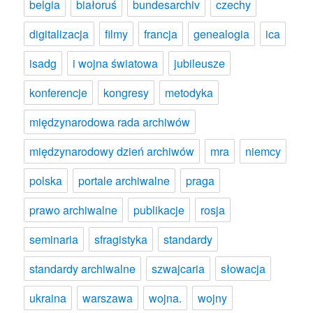
belgia
białoruś
bundesarchiv
czechy
digitalizacja
filmy
francja
genealogia
ica
isadg
i wojna światowa
jubileusze
konferencje
kongresy
metodyka
międzynarodowa rada archiwów
międzynarodowy dzień archiwów
mra
niemcy
polska
portale archiwalne
praga
prawo archiwalne
publikacje
rosja
seminaria
sfragistyka
standardy
standardy archiwalne
szwajcaria
słowacja
ukraina
warszawa
wojna.
wojny