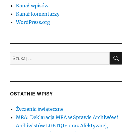
Kanał wpisów
Kanał komentarzy
WordPress.org
SZU
Szukaj:
OSTATNIE WPISY
Życzenia świąteczne
MRA: Deklaracja MRA w Sprawie Archiwów i
Archiwistów LGBTQI+ oraz Afektywnej,