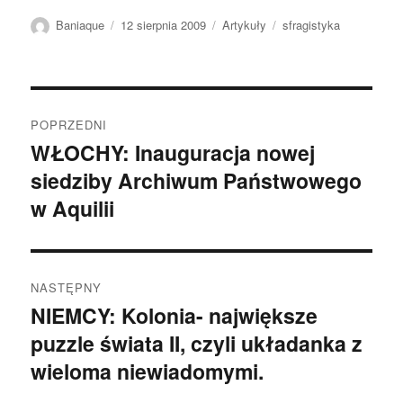
Autor
Data
Kategorie
Tagi
Baniaque
12 sierpnia 2009
Artykuły
sfragistyka
publikacji
Nawigacja
POPRZEDNI
wpisu
WŁOCHY: Inauguracja nowej
Poprzedni
siedziby Archiwum Państwowego
wpis:
w Aquilii
NASTĘPNY
NIEMCY: Kolonia- największe
Następny
puzzle świata II, czyli układanka z
wpis:
wieloma niewiadomymi.