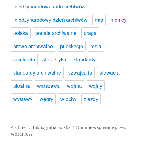
międzynarodowa rada archiwów
międzynarodowy dzień archiwów
mra
niemcy
polska
portale archiwalne
praga
prawo archiwalne
publikacje
rosja
seminaria
sfragistyka
standardy
standardy archiwalne
szwajcaria
słowacja
ukraina
warszawa
wojna.
wojny
wystawy
węgry
włochy
zjazdy
Archnet
Bibliografia polska
Dumnie wspierane przez
WordPress