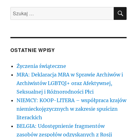
SZU
Szukaj:
OSTATNIE WPISY
Życzenia świąteczne
MRA: Deklaracja MRA w Sprawie Archiwów i
Archiwistów LGBTQI+ oraz Afektywnej,
Seksualnej i Różnorodności Płci
NIEMCY: KOOP-LITERA – współpraca krajów
niemieckojęzycznych w zakresie spuścizn
literackich
BELGIA: Udostępnienie fragmentów
zasobów zespołów odzyskanych z Rosji