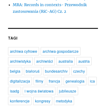
MRA: Records in contexts- Przewodnik
zastosowania (RiC-AG) Cz. 2
TAGI
archiwa cyfrowe
archiwa gospodarcze
archiwistyka
archiwiści
australia
austria
belgia
białoruś
bundesarchiv
czechy
digitalizacja
filmy
francja
genealogia
ica
isadg
i wojna światowa
jubileusze
konferencje
kongresy
metodyka