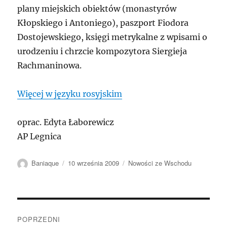
plany miejskich obiektów (monastyrów
Kłopskiego i Antoniego), paszport Fiodora
Dostojewskiego, księgi metrykalne z wpisami o
urodzeniu i chrzcie kompozytora Siergieja
Rachmaninowa.
Więcej w języku rosyjskim
oprac. Edyta Łaborewicz
AP Legnica
Autor
Data
Kategorie
Baniaque
10 września 2009
Nowości ze Wschodu
publikacji
Nawigacja
POPRZEDNI