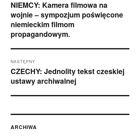
wpisu
NIEMCY: Kamera filmowa na
Poprzedni
wojnie – sympozjum poświęcone
wpis:
niemieckim filmom
propagandowym.
NASTĘPNY
CZECHY: Jednolity tekst czeskiej
Następny
ustawy archiwalnej
wpis:
ARCHIWA