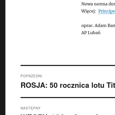
Nowa norma dost
Więcej:
Principe
oprac. Adam Ban
AP Lubań
Nawigacja
POPRZEDNI
wpisu
ROSJA: 50 rocznica lotu Ti
Poprzedni
wpis:
NASTĘPNY