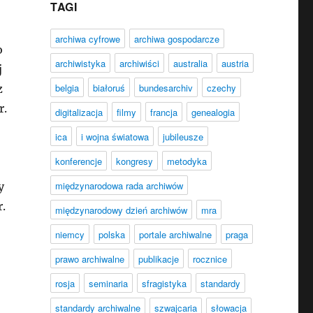
TAGI
archiwa cyfrowe
archiwa gospodarcze
o
archiwistyka
archiwiści
australia
austria
j
belgia
białoruś
bundesarchiv
czechy
z
r.
digitalizacja
filmy
francja
genealogia
ica
i wojna światowa
jubileusze
konferencje
kongresy
metodyka
międzynarodowa rada archiwów
y
.
międzynarodowy dzień archiwów
mra
niemcy
polska
portale archiwalne
praga
prawo archiwalne
publikacje
rocznice
rosja
seminaria
sfragistyka
standardy
standardy archiwalne
szwajcaria
słowacja