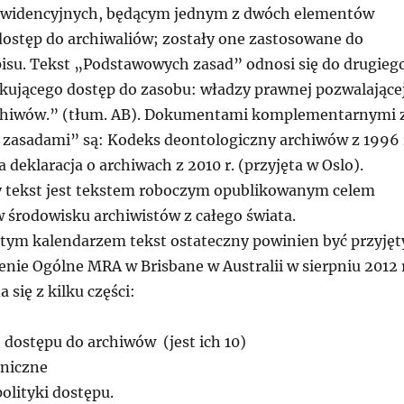
 ewidencyjnych, będącym jednym z dwóch elementów
ostęp do archiwaliów; zostały one zastosowane do
isu. Tekst „Podstawowych zasad” odnosi się do drugieg
ującego dostęp do zasobu: władzy prawnej pozwalające
rchiwów.” (tłum. AB). Dokumentami komplementarnymi 
asadami” są: Kodeks deontologiczny archiwów z 1996 
 deklaracja o archiwach z 2010 r. (przyjęta w Oslo).
 tekst jest tekstem roboczym opublikowanym celem
w środowisku archiwistów z całego świata.
ętym kalendarzem tekst ostateczny powinien być przyjęt
nie Ogólne MRA w Brisbane w Australii w sierpniu 2012 r
się z kilku części:
 dostępu do archiwów (jest ich 10)
hniczne
olityki dostępu.