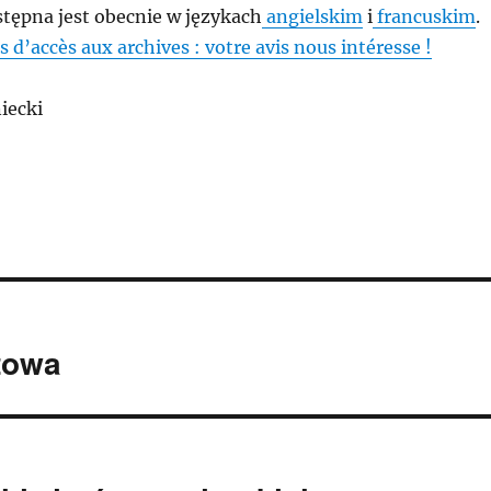
ępna jest obecnie w językach
angielskim
i
francuskim
.
s d’accès aux archives : votre avis nous intéresse !
iecki
towa