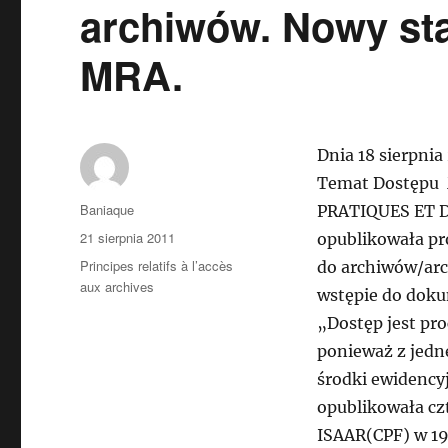
archiwów. Nowy st
MRA.
Dnia 18 sierpnia
Temat Dostępu
Autor
Baniaque
PRATIQUES ET 
Data
21 sierpnia 2011
opublikowała pr
publikacji
Kategorie
Principes relatifs à l’accès
do archiwów/arch
aux archives
wstępie do doku
„Dostęp jest pr
ponieważ z jedne
środki ewidency
opublikowała cz
ISAAR(CPF) w 19