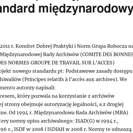
andard międzynarodow
 2011 r. Komitet Dobrej Praktyki i Norm Grupa Robocza n
 Międzynarodowej Rady Archiwów (COMITE DES BONNE
DES NORMES GROUPE DE TRAVAIL SUR L’ACCES)
ojekt nowego standardu pt: Podstawowe zasady dostępu
iwaliów (Principes relatifs à l’accès aux archives). We
mentu autorzy napisali:
ocesem, który pozwala na korzystanie z archiwów
j strony obejmuje autoryzację legalności, a z drugiej
jne. Od 1994 r. Międzynarodowa Rada Archiwów (MRA)
tery normy opisu archiwalnego: ISAD(G) w 1994 r.,
96 r., ISDF w 2008 i ISDIAH w 2008 r. Normy te odnoszą