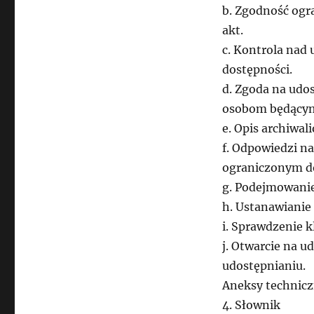
b. Zgodność og
akt.
c. Kontrola nad
dostępności.
d. Zgoda na udo
osobom będącym
e. Opis archiwal
f. Odpowiedzi na
ograniczonym do
g. Podejmowanie
h. Ustanawianie 
i. Sprawdzenie k
j. Otwarcie na 
udostępnianiu.
Aneksy technic
4. Słownik