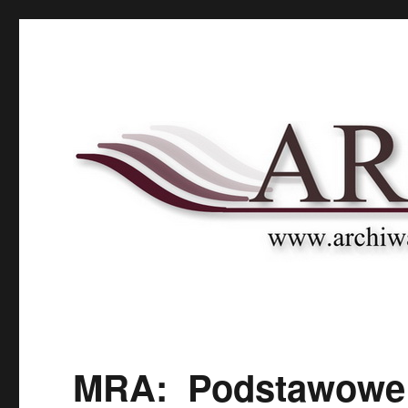
Archnet
Naukowy Portal Archiwalny
MRA: Podstawowe 