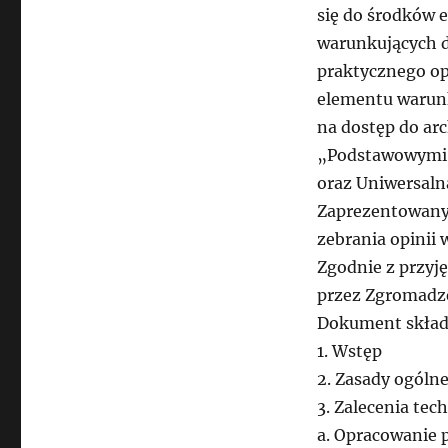
się do środków
warunkujących d
praktycznego op
elementu warunk
na dostęp do a
„Podstawowymi z
oraz Uniwersalna
Zaprezentowany
zebrania opinii 
Zgodnie z przyj
przez Zgromadze
Dokument składa 
1. Wstęp
2. Zasady ogólne
3. Zalecenia tec
a. Opracowanie p