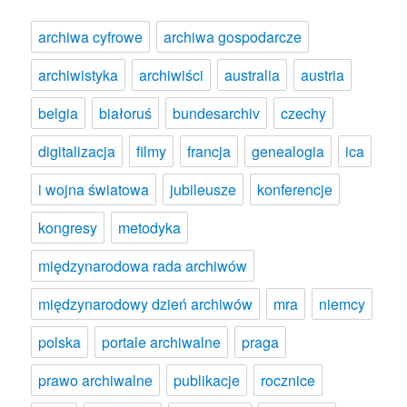
archiwa cyfrowe
archiwa gospodarcze
archiwistyka
archiwiści
australia
austria
belgia
białoruś
bundesarchiv
czechy
digitalizacja
filmy
francja
genealogia
ica
i wojna światowa
jubileusze
konferencje
kongresy
metodyka
międzynarodowa rada archiwów
międzynarodowy dzień archiwów
mra
niemcy
polska
portale archiwalne
praga
prawo archiwalne
publikacje
rocznice