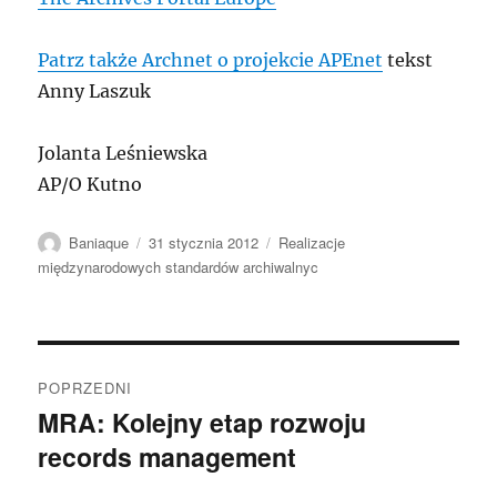
Patrz także Archnet o projekcie APEnet
tekst
Anny Laszuk
Jolanta Leśniewska
AP/O Kutno
Autor
Data
Kategorie
Baniaque
31 stycznia 2012
Realizacje
publikacji
międzynarodowych standardów archiwalnyc
Nawigacja
POPRZEDNI
wpisu
MRA: Kolejny etap rozwoju
Poprzedni
records management
wpis: