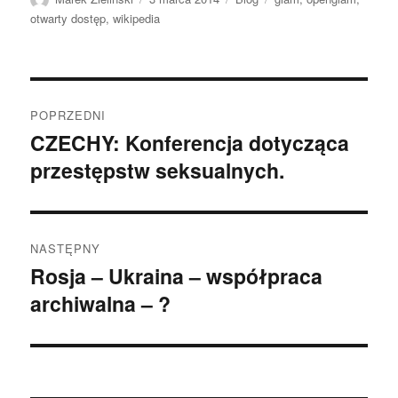
publikacji
otwarty dostęp
,
wikipedia
Nawigacja
POPRZEDNI
wpisu
CZECHY: Konferencja dotycząca
Poprzedni
przestępstw seksualnych.
wpis:
NASTĘPNY
Rosja – Ukraina – współpraca
Następny
archiwalna – ?
wpis: