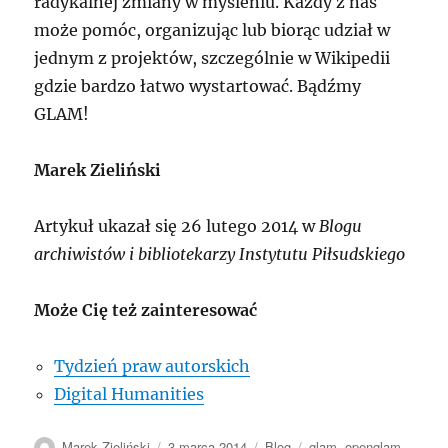
radykalnej zmiany w myśleniu. Każdy z nas
może pomóc, organizując lub biorąc udział w
jednym z projektów, szczególnie w Wikipedii
gdzie bardzo łatwo wystartować. Bądźmy
GLAM!
Marek Zieliński
Artykuł ukazał się 26 lutego 2014 w
Blogu
archiwistów i bibliotekarzy Instytutu Piłsudskiego
Może Cię też zainteresować
Tydzień praw autorskich
Digital Humanities
Autor
Data
Kategorie
Tagi
Marek Zieliński
3 marca 2014
Blog
glam
,
openglam
,