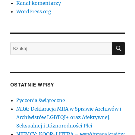
Kanał komentarzy
WordPress.org
SZU
Szukaj:
OSTATNIE WPISY
Życzenia świąteczne
MRA: Deklaracja MRA w Sprawie Archiwów i
Archiwistów LGBTQI+ oraz Afektywnej,
Seksualnej i Różnorodności Płci
NIEMCY: KOOP-LITERA – współpraca krajów