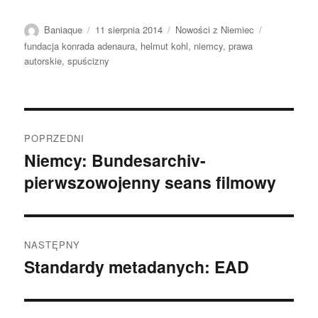
Autor
Data
Kategorie
Tagi
Baniaque
11 sierpnia 2014
Nowości z Niemiec
publikacji
fundacja konrada adenaura
,
helmut kohl
,
niemcy
,
prawa
autorskie
,
spuścizny
Nawigacja
POPRZEDNI
wpisu
Niemcy: Bundesarchiv-
Poprzedni
pierwszowojenny seans filmowy
wpis:
NASTĘPNY
Standardy metadanych: EAD
Następny
wpis: