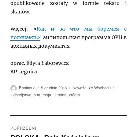
opublikowane zostały w formie tekstu i
skanów.
Więcej: «
Как и за что мы боремся с
поляками»
: антипольская программа ОУН в
архивных документах
oprac. Edyta Łaborewicz
AP Legnica
Autor
Data
Kategorie
Tagi
Baniaque
5 grudnia 2016
Nowości ze Wschodu
publikacji
ludobójstwo
,
oun
,
rosja
,
ukraina
,
źródła
Nawigacja
POPRZEDNI
wpisu