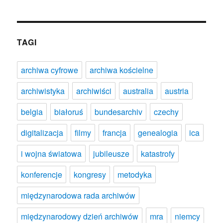
TAGI
archiwa cyfrowe
archiwa kościelne
archiwistyka
archiwiści
australia
austria
belgia
białoruś
bundesarchiv
czechy
digitalizacja
filmy
francja
genealogia
ica
i wojna światowa
jubileusze
katastrofy
konferencje
kongresy
metodyka
międzynarodowa rada archiwów
międzynarodowy dzień archiwów
mra
niemcy