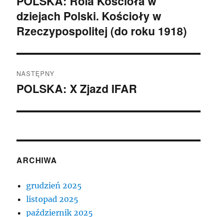
POLSKA: Rola Kościoła w
Poprzedni
dziejach Polski. Kościoły w
wpis:
Rzeczypospolitej (do roku 1918)
NASTĘPNY
POLSKA: X Zjazd IFAR
Następny
wpis:
ARCHIWA
grudzień 2025
listopad 2025
październik 2025