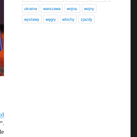
ukraina
warszawa
wojna.
wojny
wystawy
węgry
włochy
zjazdy
zd
”.
le