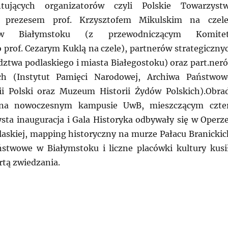
ntujących organizatorów czyli Polskie Towarzyst
z prezesem prof. Krzysztofem Mikulskim na czele
 w Białymstoku (z przewodniczącym Komite
 prof. Cezarym Kuklą na czele), partnerów strategiczny
ztwa podlaskiego i miasta Białegostoku) oraz part.ner
ych (Instytut Pamięci Narodowej, Archiwa Państwow
i Polski oraz Muzeum Historii Żydów Polskich).Obra
 na nowoczesnym kampusie UwB, mieszczącym czte
ysta inauguracja i Gala Historyka odbywały się w Operze
laskiej, mapping historyczny na murze Pałacu Branickic
stwowe w Białymstoku i liczne placówki kultury kusi
rtą zwiedzania.
SKA: Białystok, XXI Powszechny Zjazd Historyków Polsk