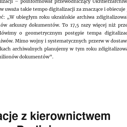
alizacji – poinformował przewodniczący Ukrdierżarchiw
 uważa takie tempo digitalizacji za znaczące i obiecuje 
yć: „W ubiegłym roku ukraińskie archiwa zdigitalizowa
nów arkuszy dokumentów. To 17,5 razy więcej niż prz
ówimy o geometrycznym postępie tempa digitalizac
hiwów. Mimo wojny i systematycznych przerw w dostaw
kach archiwalnych planujemy w tym roku zdigitalizow
 milionów dokumentów”.
AINA: Ukraina jednym ze światowych liderów w zakresie 
cje z kierownictwem