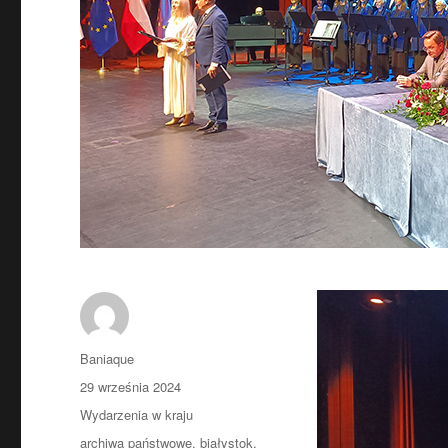
Autor
Baniaque
Data
29 września 2024
publikacji
Kategorie
Wydarzenia w kraju
Tagi
archiwa państwowe
,
białystok
,