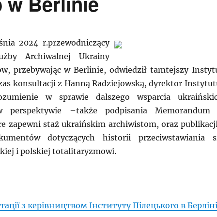
o w Berlinie
śnia 2024 r.przewodniczący
użby Archiwalnej Ukrainy
w, przebywając w Berlinie, odwiedził tamtejszy Instyt
zas konsultacji z Hanną Radziejowską, dyrektor Instytut
rozumienie w sprawie dalszego wsparcia ukraiński
w perspektywie –także podpisania Memorandum
re zapewni staż ukraińskim archiwistom, oraz publikacji
dokumentów dotyczących historii przeciwstawiania s
kiej i polskiej totalitaryzmowi.
тації з керівництвом Інституту Пілецького в Берлін