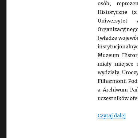
osób, repreze
Historyczne (
Uniwersytet
Organizacyjnego
(władze wojewód
instytucjonaln
Muzeum Histori
miały miejsce
wydziały. Urocz
Filharmonii Pod
a Archiwum Pań
uczestników ofe
„POL
Czytaj dalej