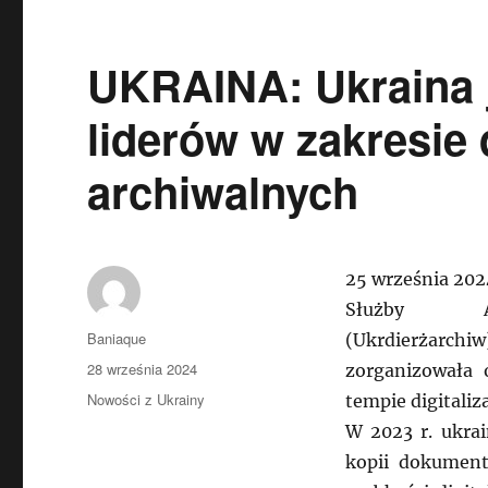
UKRAINA: Ukraina 
liderów w zakresie 
archiwalnych
25 września 2024
Służby Ar
Autor
Baniaque
(Ukrdierżarch
Data
28 września 2024
zorganizowała 
publikacji
Kategorie
Nowości z Ukrainy
tempie digitaliz
W 2023 r. ukrai
kopii dokument