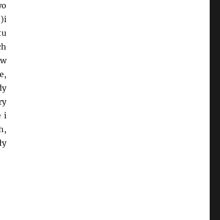
wo
)i
tu
ch
ów
e,
dy
ry
 i
h,
ły
ich”