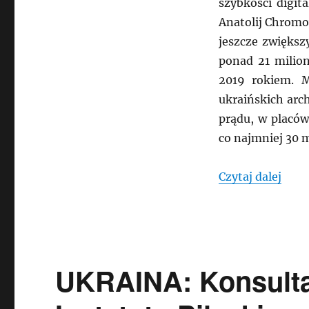
szybkości digit
Anatolij Chromow
jeszcze zwiększ
ponad 21 milio
2019 rokiem. M
ukraińskich arc
prądu, w placów
co najmniej 30
„UKR
Czytaj dalej
UKRAINA: Konsulta