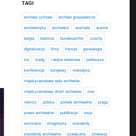
TAGI
archiwa cyfrowe
archiwa gospodarcze
archiwistyka
archiwiści
australia
austria
belgia
białoruś
bundesarchiv
czechy
digitalizacja
filmy
francja
genealogia
ica
isadg
i wojna światowa
jubileusze
konferencje
kongresy
metodyka
międzynarodowa rada archiwów
międzynarodowy dzień archiwów
mra
niemcy
polska
portale archiwalne
praga
prawo archiwalne
publikacje
rosja
seminaria
sfragistyka
standardy
standardy archiwalne
szwajcaria
słowacja