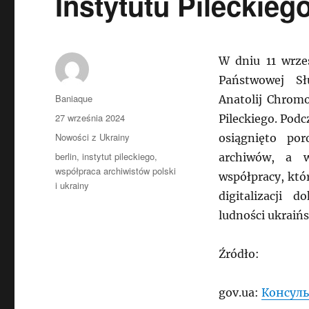
Instytutu Pileckieg
W dniu 11 wrze
Państwowej Sł
Autor
Baniaque
Anatolij Chromo
Data
27 września 2024
Pileckiego. Podc
publikacji
Kategorie
Nowości z Ukrainy
osiągnięto po
Tagi
berlin
,
instytut pileckiego
,
archiwów, a 
współpraca archiwistów polski
współpracy, któ
i ukrainy
digitalizacji 
ludności ukraińs
Źródło:
gov.ua:
Консуль