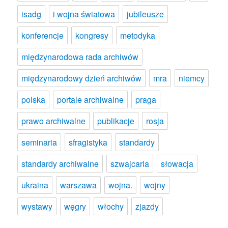
isadg
i wojna światowa
jubileusze
konferencje
kongresy
metodyka
międzynarodowa rada archiwów
międzynarodowy dzień archiwów
mra
niemcy
polska
portale archiwalne
praga
prawo archiwalne
publikacje
rosja
seminaria
sfragistyka
standardy
standardy archiwalne
szwajcaria
słowacja
ukraina
warszawa
wojna.
wojny
wystawy
węgry
włochy
zjazdy