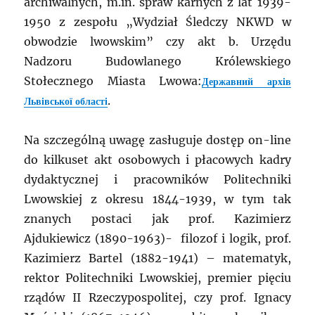
archiwalnych, m.in. spraw karnych z lat 1939-
1950 z zespołu „Wydział Śledczy NKWD w
obwodzie lwowskim” czy akt b. Urzędu
Nadzoru Budowlanego Królewskiego
Stołecznego Miasta Lwowa:
Державний архів
.
Львівської області
Na szczególną uwagę zasługuje dostęp on-line
do kilkuset akt osobowych i płacowych kadry
dydaktycznej i pracowników Politechniki
Lwowskiej z okresu 1844-1939, w tym tak
znanych postaci jak prof. Kazimierz
Ajdukiewicz (1890-1963)- filozof i logik, prof.
Kazimierz Bartel (1882-1941) – matematyk,
rektor Politechniki Lwowskiej, premier pięciu
rządów II Rzeczypospolitej, czy prof. Ignacy