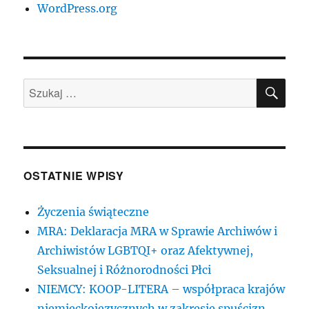
WordPress.org
SZU
Szukaj:
OSTATNIE WPISY
Życzenia świąteczne
MRA: Deklaracja MRA w Sprawie Archiwów i
Archiwistów LGBTQI+ oraz Afektywnej,
Seksualnej i Różnorodności Płci
NIEMCY: KOOP-LITERA – współpraca krajów
niemieckojęzycznych w zakresie spuścizn