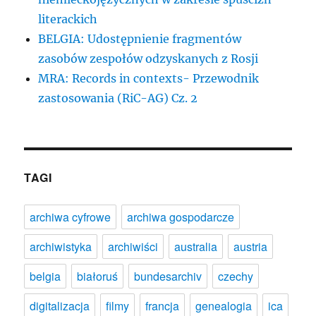
literackich
BELGIA: Udostępnienie fragmentów
zasobów zespołów odzyskanych z Rosji
MRA: Records in contexts- Przewodnik
zastosowania (RiC-AG) Cz. 2
TAGI
archiwa cyfrowe
archiwa gospodarcze
archiwistyka
archiwiści
australia
austria
belgia
białoruś
bundesarchiv
czechy
digitalizacja
filmy
francja
genealogia
ica