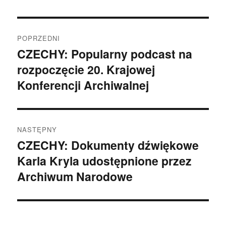
Nawigacja
POPRZEDNI
wpisu
CZECHY: Popularny podcast na
Poprzedni
rozpoczęcie 20. Krajowej
wpis:
Konferencji Archiwalnej
NASTĘPNY
CZECHY: Dokumenty dźwiękowe
Następny
Karla Kryla udostępnione przez
wpis:
Archiwum Narodowe