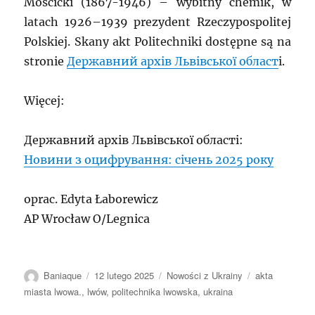
Mościcki (1867-1946) – wybitny chemik, w
latach 1926–1939 prezydent Rzeczypospolitej
Polskiej. Skany akt Politechniki dostępne są na
stronie
Державний архів Львівської област
і.
Więcej:
Державний архів Львівської області:
Новини з оцифрування: січень 2025 року
oprac. Edyta Łaborewicz
AP Wrocław O/Legnica
Autor
Data
Kategorie
Tagi
Baniaque
12 lutego 2025
Nowości z Ukrainy
akta
publikacji
miasta lwowa.
,
lwów
,
politechnika lwowska
,
ukraina