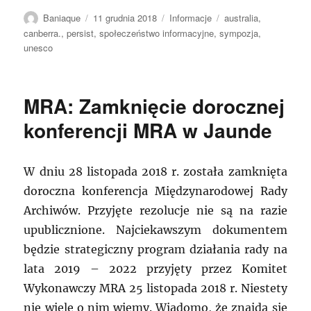
Autor
Data
Kategorie
Tagi
Baniaque
11 grudnia 2018
Informacje
australia
,
publikacji
canberra.
,
persist
,
społeczeństwo informacyjne
,
sympozja
,
unesco
MRA: Zamknięcie dorocznej
konferencji MRA w Jaunde
W dniu 28 listopada 2018 r. została zamknięta
doroczna konferencja Międzynarodowej Rady
Archiwów. Przyjęte rezolucje nie są na razie
upublicznione. Najciekawszym dokumentem
będzie strategiczny program działania rady na
lata 2019 – 2022 przyjęty przez Komitet
Wykonawczy MRA 25 listopada 2018 r. Niestety
nie wiele o nim wiemy. Wiadomo, że znajdą się