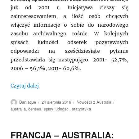
już od 2001 r. Inicjatywa cieszy się
zainteresowaniem, a ilość osób chcących
włączyć informacje o sobie do narodowego
zasobu archiwalnego rośnie. W kolejnych
spisach ludności odsetek pozytywnych
odpowiedzi na sześćdziesiąte pytanie
przedstawiała się następująco: 2001- 52,7%,
2006 – 56,1%, 2011- 60,6%.
„AUSTRALIA: Zachować własne dzieje dl
Czytaj dalej
Autor
Data
Kategorie
Tagi
Baniaque
24 sierpnia 2016
Nowości z Australii
publikacji
australia
,
census
,
spisy ludnosci
,
statystyka
FRANCJA – AUSTRALIA: