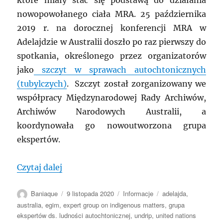
które miały stać się podstawą do działania
nowopowołanego ciała MRA. 25 października
2019 r. na dorocznej konferencji MRA w
Adelajdzie w Australii doszło po raz pierwszy do
spotkania, określonego przez organizatorów
jako
szczyt w sprawach autochtonicznych
(tubylczych)
. Szczyt został zorganizowany we
współpracy Międzynarodowej Rady Archiwów,
Archiwów Narodowych Australii, a
koordynowała go nowoutworzona grupa
ekspertów.
„MRA: Powołanie Grupy Ekspertów ds L
Czytaj dalej
Autor
Data
Kategorie
Tagi
Baniaque
9 listopada 2020
Informacje
adelajda
,
publikacji
australia
,
egim
,
expert group on indigenous matters
,
grupa
ekspertów ds. ludności autochtonicznej
,
undrip
,
united nations