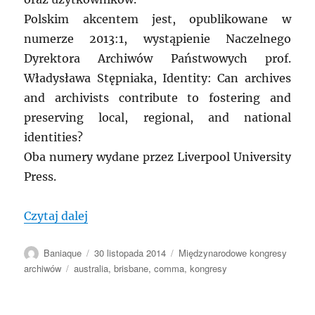
Polskim akcentem jest, opublikowane w
numerze 2013:1, wystąpienie Naczelnego
Dyrektora Archiwów Państwowych prof.
Władysława Stępniaka, Identity: Can archives
and archivists contribute to fostering and
preserving local, regional, and national
identities?
Oba numery wydane przez Liverpool University
Press.
„MRA: Materiały kongresu w Brisbane z 
Czytaj dalej
Autor
Data
Kategorie
Baniaque
30 listopada 2014
Międzynarodowe kongresy
publikacji
Tagi
archiwów
australia
,
brisbane
,
comma
,
kongresy