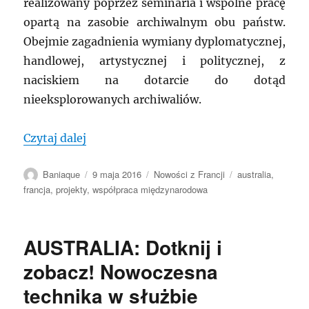
realizowany poprzez seminaria i wspólne pracę
opartą na zasobie archiwalnym obu państw.
Obejmie zagadnienia wymiany dyplomatycznej,
handlowej, artystycznej i politycznej, z
naciskiem na dotarcie do dotąd
nieeksplorowanych archiwaliów.
„FRANCJA – AUSTRALIA: Wspólny, archi
Czytaj dalej
Autor
Data
Kategorie
Tagi
Baniaque
9 maja 2016
Nowości z Francji
australia
,
publikacji
francja
,
projekty
,
współpraca międzynarodowa
AUSTRALIA: Dotknij i
zobacz! Nowoczesna
technika w służbie