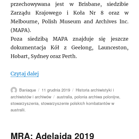
przechowywana jest w Brisbane, siedzibie
Zarządu Krajowego i Koła Nr 8 oraz w
Melbourne, Polish Museum and Archives Inc.
(MAPA).
Poza siedzibą MAPA znajduje się jeszcze
dokumentacja Kół z Geelong, Launceston,
Hobart, Sydney oraz Perth.
„AUSTRALIA: SPK – Stowarzyszenie Pols
Czytaj dalej
Autor
Data
Kategorie
Baniaque
11 grudnia 2019
Historia archiwistyki i
publikacji
Tagi
archiwistów i archiwów
australia
,
polonia archiwa polonijne
,
stowarzyszenia
,
stowarzyszenie polskich kombatantów w
australii.
MRA: Adelajda 2019