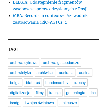
BELGIA: Udostępnienie fragmentów
zasobów zespołów odzyskanych z Rosji
MRA: Records in contexts- Przewodnik
zastosowania (RiC-AG) Cz. 2
TAGI
archiwa cyfrowe
archiwa gospodarcze
archiwistyka
archiwiści
australia
austria
belgia
białoruś
bundesarchiv
czechy
digitalizacja
filmy
francja
genealogia
ica
isadg
i wojna światowa
jubileusze