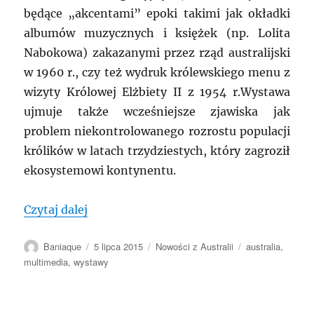
będące „akcentami” epoki takimi jak okładki
albumów muzycznych i księżek (np. Lolita
Nabokowa) zakazanymi przez rząd australijski
w 1960 r., czy też wydruk królewskiego menu z
wizyty Królowej Elżbiety II z 1954 r.Wystawa
ujmuje także wcześniejsze zjawiska jak
problem niekontrolowanego rozrostu populacji
królików w latach trzydziestych, który zagroził
ekosystemowi kontynentu.
„AUSTRALIA: Dotknij i zobacz! Nowocze
Czytaj dalej
Autor
Data
Kategorie
Tagi
Baniaque
5 lipca 2015
Nowości z Australii
australia
,
publikacji
multimedia
,
wystawy