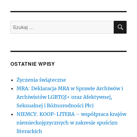
wpisów
ĘPN
A
STR
ONA
SZU
Szukaj:
OSTATNIE WPISY
Życzenia świąteczne
MRA: Deklaracja MRA w Sprawie Archiwów i
Archiwistów LGBTQI+ oraz Afektywnej,
Seksualnej i Różnorodności Płci
NIEMCY: KOOP-LITERA – współpraca krajów
niemieckojęzycznych w zakresie spuścizn
literackich