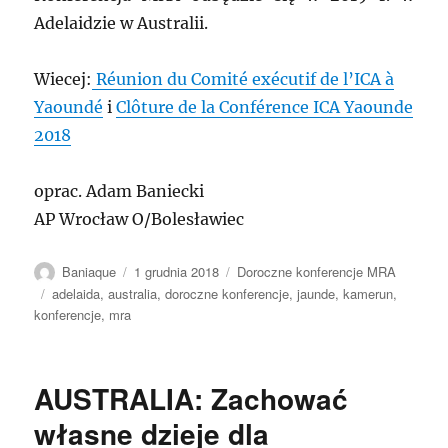
Adelaidzie w Australii.
Wiecej:
Réunion du Comité exécutif de l’ICA à
Yaoundé
i
Clôture de la Conférence ICA Yaounde
2018
oprac. Adam Baniecki
AP Wrocław O/Bolesławiec
Autor
Data
Kategorie
Baniaque
1 grudnia 2018
Doroczne konferencje MRA
publikacji
Tagi
adelaida
,
australia
,
doroczne konferencje
,
jaunde
,
kamerun
,
konferencje
,
mra
AUSTRALIA: Zachować
własne dzieje dla