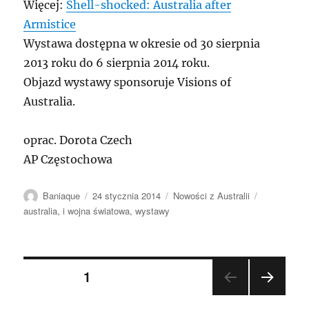
Więcej:
Shell-shocked: Australia after
Armistice
Wystawa dostępna w okresie od 30 sierpnia
2013 roku do 6 sierpnia 2014 roku.
Objazd wystawy sponsoruje Visions of
Australia.
oprac. Dorota Czech
AP Częstochowa
Autor
Data
Kategorie
Tagi
Baniaque
24 stycznia 2014
Nowości z Australii
publikacji
australia
,
i wojna światowa
,
wystawy
Stronicowanie
STRONA
1
NAST