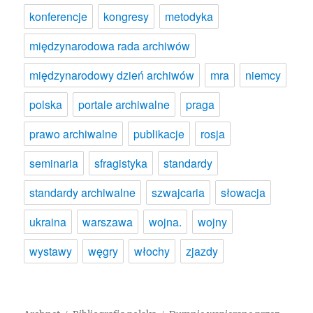
konferencje
kongresy
metodyka
międzynarodowa rada archiwów
międzynarodowy dzień archiwów
mra
niemcy
polska
portale archiwalne
praga
prawo archiwalne
publikacje
rosja
seminaria
sfragistyka
standardy
standardy archiwalne
szwajcaria
słowacja
ukraina
warszawa
wojna.
wojny
wystawy
węgry
włochy
zjazdy