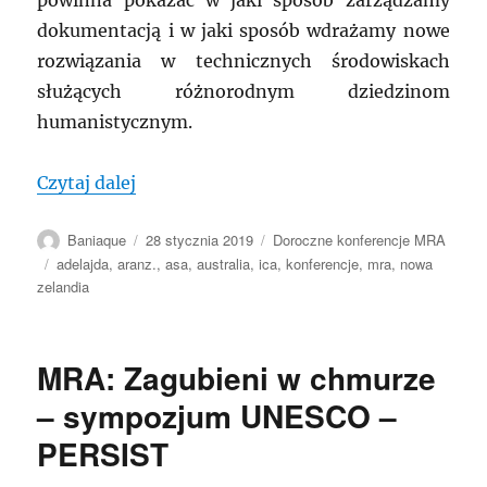
dokumentacją i w jaki sposób wdrażamy nowe
rozwiązania w technicznych środowiskach
służących różnorodnym dziedzinom
humanistycznym.
„MRA: Adelajda 2019 doroczna konfere
Czytaj dalej
Autor
Data
Kategorie
Baniaque
28 stycznia 2019
Doroczne konferencje MRA
publikacji
Tagi
adelajda
,
aranz.
,
asa
,
australia
,
ica
,
konferencje
,
mra
,
nowa
zelandia
MRA: Zagubieni w chmurze
– sympozjum UNESCO –
PERSIST