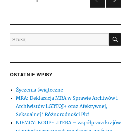
NAST
wpisów
ĘPN
A
STR
ONA
SZU
Szukaj:
OSTATNIE WPISY
Życzenia świąteczne
MRA: Deklaracja MRA w Sprawie Archiwów i
Archiwistów LGBTQI+ oraz Afektywnej,
Seksualnej i Różnorodności Płci
NIEMCY: KOOP-LITERA – współpraca krajów
niemieckojęzycznych w zakresie spuścizn