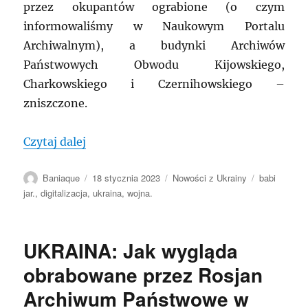
przez okupantów ograbione (o czym
informowaliśmy w Naukowym Portalu
Archiwalnym), a budynki Archiwów
Państwowych Obwodu Kijowskiego,
Charkowskiego i Czernihowskiego –
zniszczone.
„UKRAINA: Digitalizacja zasobu archiw
Czytaj dalej
Autor
Data
Kategorie
Tagi
Baniaque
18 stycznia 2023
Nowości z Ukrainy
babi
publikacji
jar.
,
digitalizacja
,
ukraina
,
wojna.
UKRAINA: Jak wygląda
obrabowane przez Rosjan
Archiwum Państwowe w