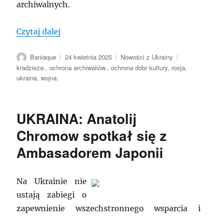
archiwalnych.
„UKRANA: Sprawa kradzieży archiwalió
Czytaj dalej
Autor
Data
Kategorie
Tagi
Baniaque
24 kwietnia 2025
Nowości z Ukrainy
publikacji
kradzieże.
,
ochrona archiwaliów.
,
ochrona dóbr kultury
,
rosja
,
ukraina
,
wojna.
UKRAINA: Anatolij
Chromow spotkał się z
Ambasadorem Japonii
Na Ukrainie nie
ustają zabiegi o
zapewnienie wszechstronnego wsparcia i