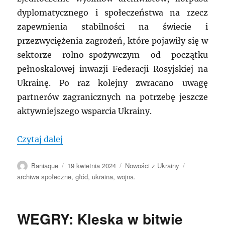
dyplomatycznego i społeczeństwa na rzecz
zapewnienia stabilności na świecie i
przezwyciężenia zagrożeń, które pojawiły się w
sektorze rolno-spożywczym od początku
pełnoskalowej inwazji Federacji Rosyjskiej na
Ukrainę. Po raz kolejny zwracano uwagę
partnerów zagranicznych na potrzebę jeszcze
aktywniejszego wsparcia Ukrainy.
„UKRAINA: rola dyplomacji w zapewnie
Czytaj dalej
Autor
Data
Kategorie
Tagi
Baniaque
19 kwietnia 2024
Nowości z Ukrainy
publikacji
archiwa społeczne
,
głód
,
ukraina
,
wojna.
WĘGRY: Klęska w bitwie