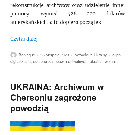
rekonstrukcję archiwów oraz udzielenie innej
pomocy, wynosi 526 000 dolarów
amerykańskich, a to dopiero początek.
„UKRAINA: nowe perspektywy współprac
Czytaj dalej
Autor
Data
Kategorie
Tagi
Baniaque
25 sierpnia 2023
Nowości z Ukrainy
aliph
,
publikacji
digitalizacja
,
ochrona zasobów archiwalnych
,
ukraina
,
wojna.
UKRAINA: Archiwum w
Chersoniu zagrożone
powodzią