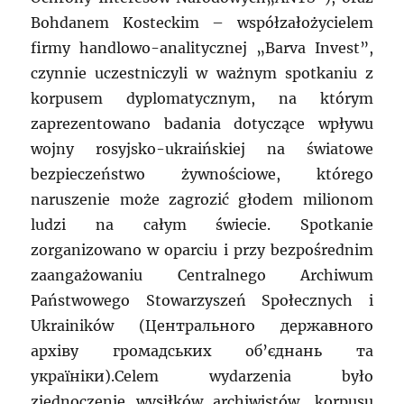
Bohdanem Kosteckim – współzałożycielem
firmy handlowo-analitycznej „Barva Invest”,
czynnie uczestniczyli w ważnym spotkaniu z
korpusem dyplomatycznym, na którym
zaprezentowano badania dotyczące wpływu
wojny rosyjsko-ukraińskiej na światowe
bezpieczeństwo żywnościowe, którego
naruszenie może zagrozić głodem milionom
ludzi na całym świecie. Spotkanie
zorganizowano w oparciu i przy bezpośrednim
zaangażowaniu Centralnego Archiwum
Państwowego Stowarzyszeń Społecznych i
Ukrainików (Центрального державного
архіву громадських об’єднань та
україніки).Celem wydarzenia było
zjednoczenie wysiłków archiwistów, korpusu