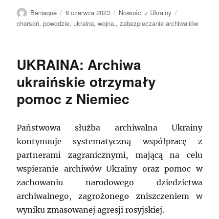
Autor
Data
Kategorie
Tagi
Baniaque
8 czerwca 2023
Nowości z Ukrainy
publikacji
chersoń
,
powodzie
,
ukraina
,
wojna.
,
zabezpieczanie archiwaliów
UKRAINA: Archiwa
ukraińskie otrzymały
pomoc z Niemiec
Państwowa służba archiwalna Ukrainy
kontynuuje systematyczną współpracę z
partnerami zagranicznymi, mającą na celu
wspieranie archiwów Ukrainy oraz pomoc w
zachowaniu narodowego dziedzictwa
archiwalnego, zagrożonego zniszczeniem w
wyniku zmasowanej agresji rosyjskiej.