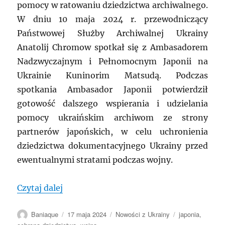
pomocy w ratowaniu dziedzictwa archiwalnego.
W dniu 10 maja 2024 r. przewodniczący
Państwowej Służby Archiwalnej Ukrainy
Anatolij Chromow spotkał się z Ambasadorem
Nadzwyczajnym i Pełnomocnym Japonii na
Ukrainie Kuninorim Matsudą. Podczas
spotkania Ambasador Japonii potwierdził
gotowość dalszego wspierania i udzielania
pomocy ukraińskim archiwom ze strony
partnerów japońskich, w celu uchronienia
dziedzictwa dokumentacyjnego Ukrainy przed
ewentualnymi stratami podczas wojny.
„UKRAINA: Anatolij Chromow spotkał si
Czytaj dalej
Autor
Data
Kategorie
Tagi
Baniaque
17 maja 2024
Nowości z Ukrainy
japonia
,
publikacji