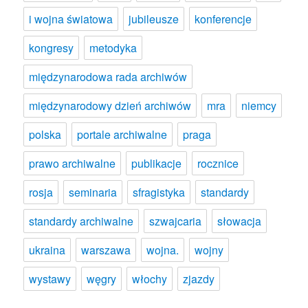
i wojna światowa
jubileusze
konferencje
kongresy
metodyka
międzynarodowa rada archiwów
międzynarodowy dzień archiwów
mra
niemcy
polska
portale archiwalne
praga
prawo archiwalne
publikacje
rocznice
rosja
seminaria
sfragistyka
standardy
standardy archiwalne
szwajcaria
słowacja
ukraina
warszawa
wojna.
wojny
wystawy
węgry
włochy
zjazdy