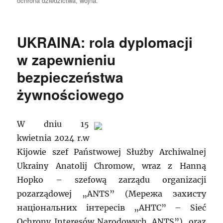
ochrona dziedzictwa
,
wojna.
UKRAINA: rola dyplomacji
w zapewnieniu
bezpieczeństwa
żywnościowego
W dniu 15
kwietnia 2024 r.w
Kijowie szef Państwowej Służby Archiwalnej
Ukrainy Anatolij Chromow, wraz z Hanną
Hopko – szefową zarządu organizacji
pozarządowej „ANTS” (Мережа захисту
національних інтересів „АНТС” – Sieć
Ochrony Interesów Narodowych„ANTS”), oraz