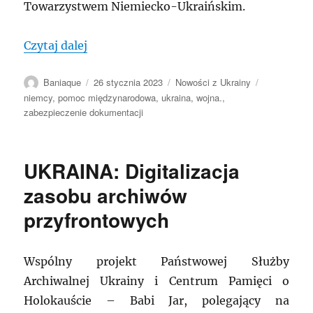
Towarzystwem Niemiecko-Ukraińskim.
„UKRAINA: Archiwa ukraińskie otrzyma
Czytaj dalej
Autor
Data
Kategorie
Tagi
Baniaque
26 stycznia 2023
Nowości z Ukrainy
publikacji
niemcy
,
pomoc międzynarodowa
,
ukraina
,
wojna.
,
zabezpieczenie dokumentacji
UKRAINA: Digitalizacja
zasobu archiwów
przyfrontowych
Wspólny projekt Państwowej Służby
Archiwalnej Ukrainy i Centrum Pamięci o
Holokauście – Babi Jar, polegający na