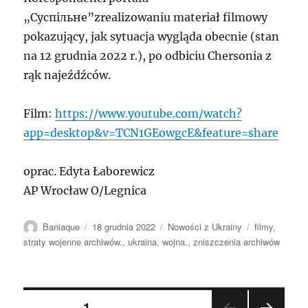
„Суспільне”zrealizowaniu materiał filmowy
pokazujący, jak sytuacja wygląda obecnie (stan
na 12 grudnia 2022 r.), po odbiciu Chersonia z
rąk najeźdźców.
Film:
https://www.youtube.com/watch?
app=desktop&v=TCN1GEowgcE&feature=share
oprac. Edyta Łaborewicz
AP Wrocław O/Legnica
Autor
Data
Kategorie
Tagi
Baniaque
18 grudnia 2022
Nowości z Ukrainy
filmy
,
publikacji
straty wojenne archiwów.
,
ukraina
,
wojna.
,
zniszczenia archiwów
Stronicowanie
STRONA
1