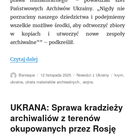
prawa humanitarnego” – powiedział szef
Państwowych Archiwów Ukrainy. „Nigdy nie
porzucimy naszego dziedzictwa i podejmiemy
wszelkie możliwe środki, aby odtworzyć zbiory
w kopiach i utworzyć nowe zespoły
archiwalne”” – podkreślił.
„UKRAINA: Archiwa Krymu – straty, odb
Czytaj dalej
Autor
Data
Kategorie
Tagi
Baniaque
12 listopada 2025
Nowości z Ukrainy
krym
,
publikacji
ukraina
,
utrata materiałów archiwalnych.
,
wojna.
UKRANA: Sprawa kradzieży
archiwaliów z terenów
okupowanych przez Rosję