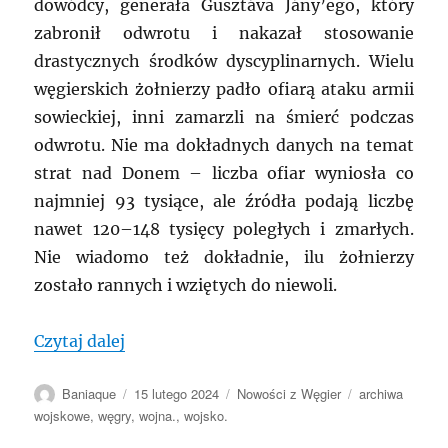
dowódcy, generała Gusztáva Jány’ego, który
zabronił odwrotu i nakazał stosowanie
drastycznych środków dyscyplinarnych. Wielu
węgierskich żołnierzy padło ofiarą ataku armii
sowieckiej, inni zamarzli na śmierć podczas
odwrotu. Nie ma dokładnych danych na temat
strat nad Donem – liczba ofiar wyniosła co
najmniej 93 tysiące, ale źródła podają liczbę
nawet 120–148 tysięcy poległych i zmarłych.
Nie wiadomo też dokładnie, ilu żołnierzy
zostało rannych i wziętych do niewoli.
„WĘGRY: Klęska w bitwie nad Donem 19
Czytaj dalej
Autor
Data
Kategorie
Tagi
Baniaque
15 lutego 2024
Nowości z Węgier
archiwa
publikacji
wojskowe
,
węgry
,
wojna.
,
wojsko.