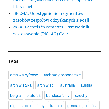
literackich
BELGIA: Udostępnienie fragmentów
zasobów zespołów odzyskanych z Rosji
MRA: Records in contexts- Przewodnik
zastosowania (RiC-AG) Cz. 2
TAGI
archiwa cyfrowe
archiwa gospodarcze
archiwistyka
archiwiści
australia
austria
belgia
białoruś
bundesarchiv
czechy
digitalizacja
filmy
francja
genealogia
ica