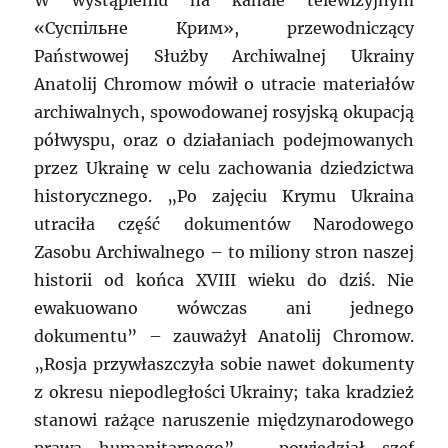
W wystąpieniu na kanale telewizyjnym
«Суспільне Крим», przewodniczący
Państwowej Służby Archiwalnej Ukrainy
Anatolij Chromow mówił o utracie materiałów
archiwalnych, spowodowanej rosyjską okupacją
półwyspu, oraz o działaniach podejmowanych
przez Ukrainę w celu zachowania dziedzictwa
historycznego. „Po zajęciu Krymu Ukraina
utraciła część dokumentów Narodowego
Zasobu Archiwalnego – to miliony stron naszej
historii od końca XVIII wieku do dziś. Nie
ewakuowano wówczas ani jednego
dokumentu” – zauważył Anatolij Chromow.
„Rosja przywłaszczyła sobie nawet dokumenty
z okresu niepodległości Ukrainy; taka kradzież
stanowi rażące naruszenie międzynarodowego