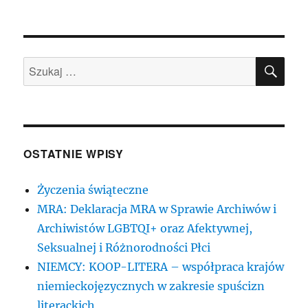
publikacji
SZU
Szukaj:
OSTATNIE WPISY
Życzenia świąteczne
MRA: Deklaracja MRA w Sprawie Archiwów i
Archiwistów LGBTQI+ oraz Afektywnej,
Seksualnej i Różnorodności Płci
NIEMCY: KOOP-LITERA – współpraca krajów
niemieckojęzycznych w zakresie spuścizn
literackich