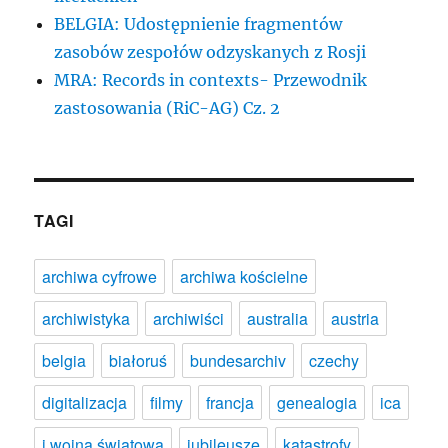
BELGIA: Udostępnienie fragmentów
zasobów zespołów odzyskanych z Rosji
MRA: Records in contexts- Przewodnik
zastosowania (RiC-AG) Cz. 2
TAGI
archiwa cyfrowe
archiwa kościelne
archiwistyka
archiwiści
australia
austria
belgia
białoruś
bundesarchiv
czechy
digitalizacja
filmy
francja
genealogia
ica
i wojna światowa
jubileusze
katastrofy