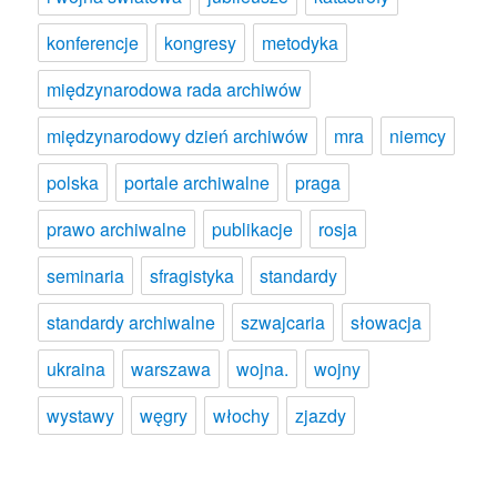
konferencje
kongresy
metodyka
międzynarodowa rada archiwów
międzynarodowy dzień archiwów
mra
niemcy
polska
portale archiwalne
praga
prawo archiwalne
publikacje
rosja
seminaria
sfragistyka
standardy
standardy archiwalne
szwajcaria
słowacja
ukraina
warszawa
wojna.
wojny
wystawy
węgry
włochy
zjazdy