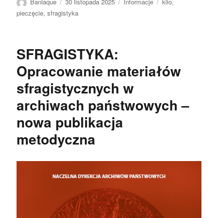
Autor
Data
Kategorie
Tagi
Baniaque
30 listopada 2025
Informacje
klio
,
publikacji
pieczęcie
,
sfragistyka
SFRAGISTYKA:
Opracowanie materiałów
sfragistycznych w
archiwach państwowych –
nowa publikacja
metodyczna