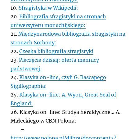
19.
Sfragistyka w Wikipedii:
20.
Bibliografia sfragistyki na stronach
uniwersytetu monachijskiego:
21.
Międzynarodowa bibliografia sfragistyki na
stronach Sorbony:
22.
Czeska bibliografia sfragistyki
23.
Pieczęcie dzisiaj: oferta mennicy
państwowej:
24.
Klasyka on-line, czyli G. Bascapego
Sigillographia:
25.
Klasyka on-line: A. Wyon, Great Seal of
England:
26. Klasyka on-line: Studya heraldyczne… A.
Małeckiego w CBN Polona:
–
http://www.polona.pl/dlibra/doccontent2?