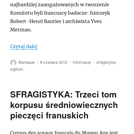
najbardziej zaangażowanych w tworzenie
Komitetu byli francuscy badacze: historyk
Robert-Henri Bautier i archiwista Yves
Metman.
„Sfragistyka: Sfragiści łączcie się! Proje
Czytaj dalej
Autor
Data
Kategorie
Tagi
Baniaque
8 czerwca 2012
Informacje
sfragistyka
,
publikacji
sigillum
SFRAGISTYKA: Trzeci tom
korpusu średniowiecznych
pieczęci franuskich
Corpus des sceaux français du Moyen Age jest