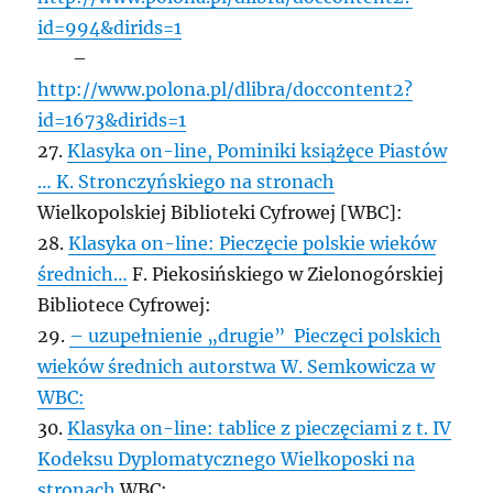
id=994&dirids=1
–
http://www.polona.pl/dlibra/doccontent2?
id=1673&dirids=1
27.
Klasyka on-line, Pominiki książęce Piastów
… K. Stronczyńskiego na stronach
Wielkopolskiej Biblioteki Cyfrowej [WBC]:
28.
Klasyka on-line: Pieczęcie polskie wieków
średnich…
F. Piekosińskiego w Zielonogórskiej
Bibliotece Cyfrowej:
29.
– uzupełnienie „drugie” Pieczęci polskich
wieków średnich autorstwa W. Semkowicza w
WBC:
30.
Klasyka on-line: tablice z pieczęciami z t. IV
Kodeksu Dyplomatycznego Wielkoposki na
stronach
WBC: