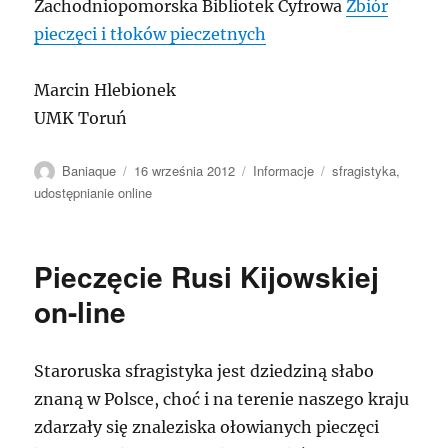
Zachodniopomorska Bibliotek Cyfrowa
Zbiór
pieczęci i tłoków pieczetnych
Marcin Hlebionek
UMK Toruń
Autor
Data
Kategorie
Tagi
Baniaque
16 września 2012
Informacje
sfragistyka
,
publikacji
udostępnianie online
Pieczęcie Rusi Kijowskiej
on-line
Staroruska sfragistyka jest dziedziną słabo
znaną w Polsce, choć i na terenie naszego kraju
zdarzały się znaleziska ołowianych pieczęci