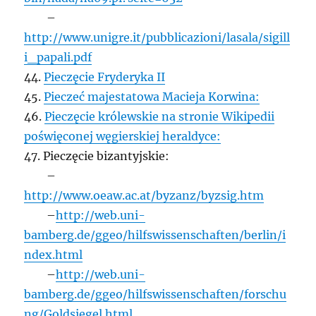
–
http://www.unigre.it/pubblicazioni/lasala/sigill
i_papali.pdf
44.
Pieczęcie Fryderyka II
45.
Pieczeć majestatowa Macieja Korwina:
46.
Pieczęcie królewskie na stronie Wikipedii
poświęconej węgierskiej heraldyce:
47. Pieczęcie bizantyjskie:
–
http://www.oeaw.ac.at/byzanz/byzsig.htm
–
http://web.uni-
bamberg.de/ggeo/hilfswissenschaften/berlin/i
ndex.html
–
http://web.uni-
bamberg.de/ggeo/hilfswissenschaften/forschu
ng/Goldsiegel.html