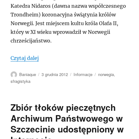
Katedra Nidaros (dawna nazwa współczesnego
Trondheim) koronacyjna świątynia królów
Norwegii. Jest miejscem kultu króla Olafa II,
który w XI wieku wprowadził w Norwegii
chrześcijaństwo.
„NORWEGIA: Pieczęcie duchownych z ar
Czytaj dalej
Autor
Data
Kategorie
Tagi
Baniaque
3 grudnia 2012
Informacje
norwegia
,
publikacji
sfragistyka
Zbiór tłoków pieczętnych
Archiwum Państwowego w
Szczecinie udostępniony w