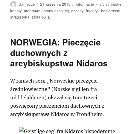
Autor
Data
Kategorie
Tagi
Baniaque
21 września 2015
Informacje
archiv české
publikacji
koruny
,
archiwum korony czeskiej
,
czechy
,
fryderyk barbarossa
,
sfragistyka
,
złota bulla
NORWEGIA: Pieczęcie
duchownych z
arcybiskupstwa Nidaros
W ramach serii „Norweskie pieczęcie
średniowieczne” (Norske sigillen fra
middelalderen) ukazał się tom trzeci
poświęcony pieczenciom duchownych z
arcybiskupstawa Nidaros w Trondheim.