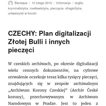
Autor
Data
Kategorie
Tagi
Baniaque
10 lutego 2016
Informacje
anglia
,
publikacji
kryminalistyka
,
mediewistyka
,
pieczęcie
,
sfragisttyka
,
uniwersytet w lincoln
CZECHY: Plan digitalizacji
Złotej Bulli i innych
pieczęci
W czeskich archiwach, po okresie digitalizacji
wielu cennych dokumentów, na cyfrowe
utrwalenie oczekuje teraz kilka tysięcy pieczęci,
znajdujących się w zespole archiwalnym
„Archiwum Korony Czeskiej” (Archiv České
koruny), przechowywanym w Archiwum
Narodowym w Pradze. Jest to jeden z