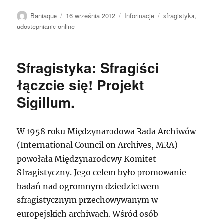
Autor
Data
Kategorie
Tagi
Baniaque
16 września 2012
Informacje
sfragistyka
,
publikacji
udostępnianie online
Sfragistyka: Sfragiści
łączcie się! Projekt
Sigillum.
W 1958 roku Międzynarodowa Rada Archiwów
(International Council on Archives, MRA)
powołała Międzynarodowy Komitet
Sfragistyczny. Jego celem było promowanie
badań nad ogromnym dziedzictwem
sfragistycznym przechowywanym w
europejskich archiwach. Wśród osób