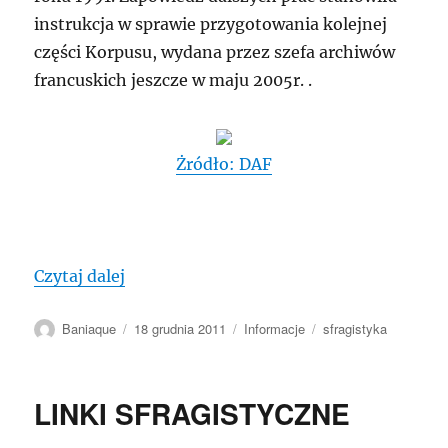
instrukcja w sprawie przygotowania kolejnej
części Korpusu, wydana przez szefa archiwów
francuskich jeszcze w maju 2005r. .
Żródło: DAF
„SFRAGISTYKA: Trzeci tom korpusu śred
Czytaj dalej
Autor
Data
Kategorie
Tagi
Baniaque
18 grudnia 2011
Informacje
sfragistyka
publikacji
LINKI SFRAGISTYCZNE