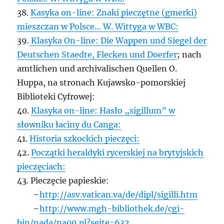
38.
Kasyka on-line: Znaki pieczętne (gmerki)
mieszczan w Polsce… W. Wittyga w WBC:
39.
Klasyka On-line: Die Wappen und Siegel der
Deutschen Staedte, Flecken und Doerfer
; nach
amtlichen und archivalischen Quellen O.
Huppa, na stronach Kujawsko-pomorskiej
Biblioteki Cyfrowej:
40.
Klasyka on-line: Hasło „sigillum” w
słowniku łaciny du Canga:
41.
Historia szkockich pieczęci:
42.
Początki heraldyki rycerskiej na brytyjskich
pieczęciach:
43. Pieczęcie papieskie:
–
http://asv.vatican.va/de/dipl/sigilli.htm
–
http://www.mgh-bibliothek.de/cgi-
bin/nada/na09.pl?seite=632