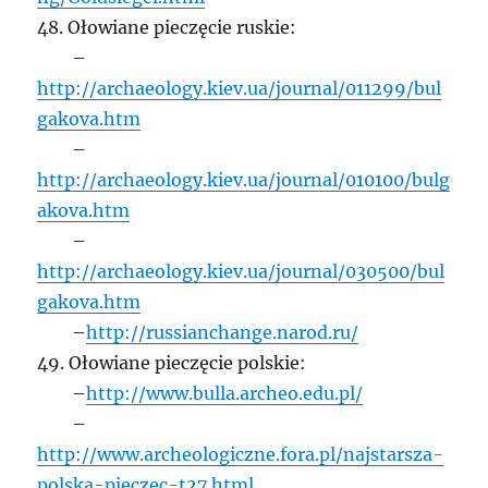
48. Ołowiane pieczęcie ruskie:
–
http://archaeology.kiev.ua/journal/011299/bul
gakova.htm
–
http://archaeology.kiev.ua/journal/010100/bulg
akova.htm
–
http://archaeology.kiev.ua/journal/030500/bul
gakova.htm
–
http://russianchange.narod.ru/
49. Ołowiane pieczęcie polskie:
–
http://www.bulla.archeo.edu.pl/
–
http://www.archeologiczne.fora.pl/najstarsza-
polska-pieczec-t27.html