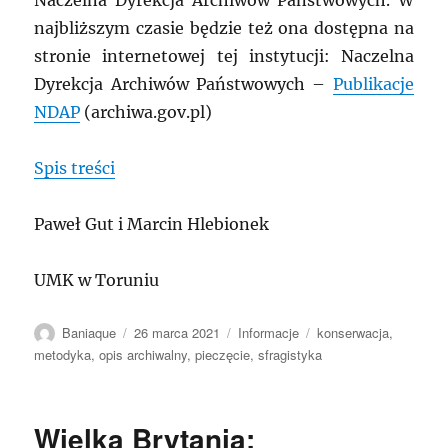
Naczelna Dyrekcja Archiwów Państwowych. W
najbliższym czasie będzie też ona dostępna na
stronie internetowej tej instytucji: Naczelna
Dyrekcja Archiwów Państwowych –
Publikacje
NDAP
(archiwa.gov.pl)
Spis treści
Paweł Gut i Marcin Hlebionek
UMK w Toruniu
Autor
Data
Kategorie
Tagi
Baniaque
26 marca 2021
Informacje
konserwacja
,
publikacji
metodyka
,
opis archiwalny
,
pieczęcie
,
sfragistyka
Wielka Brytania: