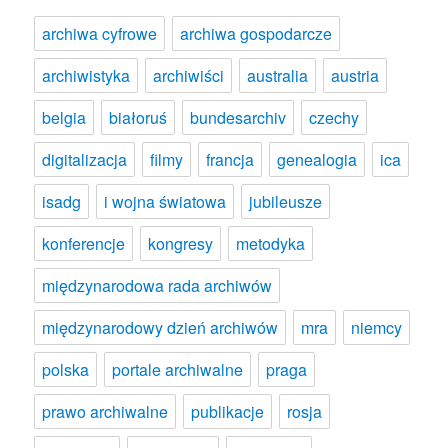
archiwa cyfrowe
archiwa gospodarcze
archiwistyka
archiwiści
australia
austria
belgia
białoruś
bundesarchiv
czechy
digitalizacja
filmy
francja
genealogia
ica
isadg
i wojna światowa
jubileusze
konferencje
kongresy
metodyka
międzynarodowa rada archiwów
międzynarodowy dzień archiwów
mra
niemcy
polska
portale archiwalne
praga
prawo archiwalne
publikacje
rosja