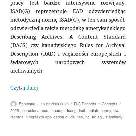
pracy. Jest bardzo intensywnie rozwijany.
ISAD(G) reprezentuje EAD odzwierciedljąc
metodyczną normę ISAD(G), w ten sam sposób
odzwierciedla także metodykę amerykańskiego
Describing Archives: A Content Standard
(DACS) czy kanadyjskiego Rules for Archival
Description (RAD) i większości europejskich i
światowych narodowych systemów
archiwalnych.
„MRA: Records in contexts- Przewodnik 
Czytaj dalej
Autor
Data
Kategorie
Tagi
Baniaque
16 grudnia 2025
RiC Records in Contexts
publikacji
2025.
,
barcelona
,
ead
,
isaarcpf
,
isadg
,
isdf
,
isdiah
,
normy
,
owl
,
records in contexts application guidelines
,
ric
,
ric ag.
,
standardy