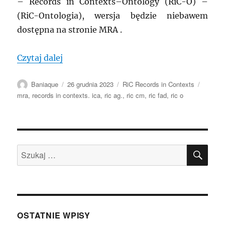
– Records in Contexts–Ontology (RiC-O) –
(RiC-Ontologia), wersja będzie niebawem
dostępna na stronie MRA .
„MRA: Pierwsze stabilne wersje Records
Czytaj dalej
Autor
Data
Kategorie
Tagi
Baniaque
26 grudnia 2023
RiC Records in Contexts
publikacji
mra
,
records in contexts. ica
,
ric ag.
,
ric cm
,
ric fad
,
ric o
SZU
Szukaj:
OSTATNIE WPISY