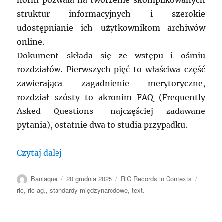
norm pozwala na tworzenie skomplikowanych
struktur informacyjnych i szerokie
udostępnianie ich użytkownikom archiwów
online.
Dokument składa się ze wstępu i ośmiu
rozdziałów. Pierwszych pięć to właściwa część
zawierająca zagadnienie merytoryczne,
rozdział szósty to akronim FAQ (Frequently
Asked Questions- najczęściej zadawane
pytania), ostatnie dwa to studia przypadku.
„MRA: Records in contexts- Przewodnik
Czytaj dalej
Autor
Data
Kategorie
Tagi
Baniaque
20 grudnia 2025
RiC Records in Contexts
publikacji
ric
,
ric ag.
,
standardy międzynarodowe
,
text.