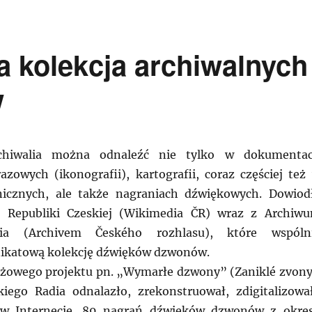
 kolekcja archiwalnych
w
rchiwalia można odnaleźć nie tylko w dokumenta
azowych (ikonografii), kartografii, coraz częściej też
onicznych, ale także nagraniach dźwiękowych. Dowiod
 Republiki Czeskiej (Wikimedia ČR) wraz z Archiw
ia (Archivem Českého rozhlasu), które wspóln
nikatową kolekcję dźwięków dzwonów.
żowego projektu pn. „Wymarłe dzwony” (Zaniklé zvony
iego Radia odnalazło, zrekonstruował, zdigitalizowa
 w Internecie, 89 nagrań dźwięków dzwonów z okre