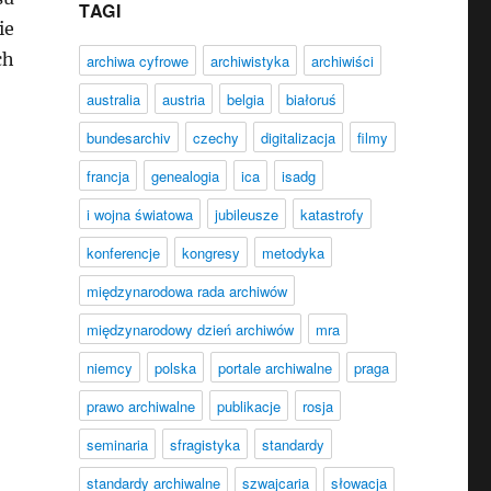
TAGI
ie
ch
archiwa cyfrowe
archiwistyka
archiwiści
australia
austria
belgia
białoruś
bundesarchiv
czechy
digitalizacja
filmy
nów”
francja
genealogia
ica
isadg
i wojna światowa
jubileusze
katastrofy
konferencje
kongresy
metodyka
międzynarodowa rada archiwów
międzynarodowy dzień archiwów
mra
niemcy
polska
portale archiwalne
praga
prawo archiwalne
publikacje
rosja
seminaria
sfragistyka
standardy
standardy archiwalne
szwajcaria
słowacja