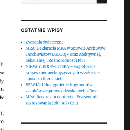
OSTATNIE WPISY
Życzenia świąteczne
MRA: Deklaracja MRA w Sprawie Archiwów
i Archiwistów LGBTQI+ oraz Afektywnej,
Seksualnej i Różnorodności Płci
ch
NIEMCY: KOOP-LITERA – współpraca
 w
krajów niemieckojęzycznych w zakresie
spuścizn literackich
ły
BELGIA: Udostępnienie fragmentów
um
zasobów zespołów odzyskanych z Rosji
ie
MRA: Records in contexts- Przewodnik
zastosowania (RiC-AG) Cz. 2
),
ło
su