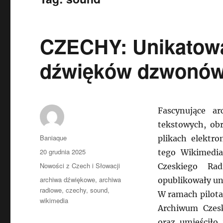
CZECHY: Unikatowa
dźwięków dzwonó
Fascynujące a
tekstowych, obr
Autor
Baniaque
plikach elektr
Data
20 grudnia 2025
tego Wikimedia
publikacji
Kategorie
Nowości z Czech i Słowacji
Czeskiego Rad
Tagi
archiwa dźwiękowe
,
archiwa
opublikowały u
radiowe
,
czechy
,
sound
,
W ramach pilota
wikimedia
Archiwum Czesk
oraz umieściło