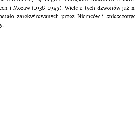
ech i Moraw (1938-1945). Wiele z tych dzwonów już n
 zostało zarekwirowanych przez Niemców i zniszczony
y.
CHY: Unikatowa kolekcja archiwalnych dźwięków dzwo