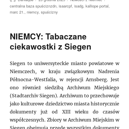
publikacji
centralna baza spuściznzdn
,
isaarcpf
,
isadg
,
kalliope portal
,
marc 21.
,
niemcy
,
spuścizny
NIEMCY: Tabaczane
ciekawostki z Siegen
Siegen to uniwersyteckie miasto powiatowe w
Niemczech, w kraju związkowym Nadrenia
Północna-Westfalia, w rejencji Arnsberg. Jest
ono również siedzibą Archiwum Miejskiego
(Stadtarchiv Siegen). Archiwum to przechowuje
jako kulturowe dziedzictwo miasta historycznie
dokumenty już od XIII wieku do czasów
współczesnych. Zbiory w Archiwum Miejskim w
Siegen obejmują przede wszystkim dokumenty