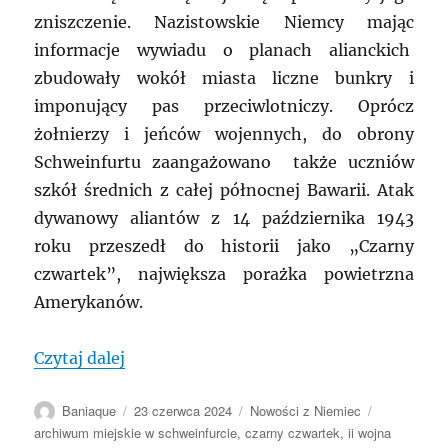
zniszczenie. Nazistowskie Niemcy mając
informacje wywiadu o planach alianckich
zbudowały wokół miasta liczne bunkry i
imponujący pas przeciwlotniczy. Oprócz
żołnierzy i jeńców wojennych, do obrony
Schweinfurtu zaangażowano także uczniów
szkół średnich z całej północnej Bawarii. Atak
dywanowy aliantów z 14 października 1943
roku przeszedł do historii jako „Czarny
czwartek”, największa porażka powietrzna
Amerykanów.
„NIEMCY: Opowiemy wam tą historię – „C
Czytaj dalej
Autor
Data
Kategorie
Tagi
Baniaque
23 czerwca 2024
Nowości z Niemiec
publikacji
archiwum miejskie w schweinfurcie
,
czarny czwartek
,
ii wojna