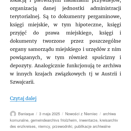
lokacją i pierwszymi nadaniami przywilejów,
organizacją danej jednostki administracji
terytorialnej. Są to dokumenty pergaminowe,
księgi miejskie, w tym hipoteczne, księgi
przyjęć do prawa miejskiego, księgi i
dokumenty tworzone przez poszczególne
organy samorządu miejskiego i urzędów z nim
powiązanych, w tym również spuścizny i
depozyty. Analogicznie funkcjonują te archiwa
w innych krajach związkowych tj w Austrii i
Szwajcarii.
„NIEMCY: Wielkie osiągnięcia małych a
Czytaj dalej
Autor
Data
Kategorie
Tagi
Baniaque
3 maja 2025
Nowości z Niemiec
archiwa
publikacji
komunalne
,
gemeindearchivs friolzheim
,
inwentarze
,
kreisarchiv
des enzkreises
,
niemcy
,
przewodniki
,
publikacje archiwalne