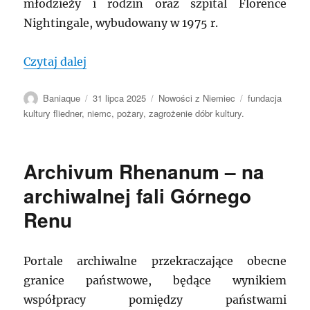
młodzieży i rodzin oraz szpital Florence
Nightingale, wybudowany w 1975 r.
„NIEMCY: Pożar w archiwum Fundacji Kul
Czytaj dalej
Autor
Data
Kategorie
Tagi
Baniaque
31 lipca 2025
Nowości z Niemiec
fundacja
publikacji
kultury fliedner
,
niemc
,
pożary
,
zagrożenie dóbr kultury.
Archivum Rhenanum – na
archiwalnej fali Górnego
Renu
Portale archiwalne przekraczające obecne
granice państwowe, będące wynikiem
współpracy pomiędzy państwami