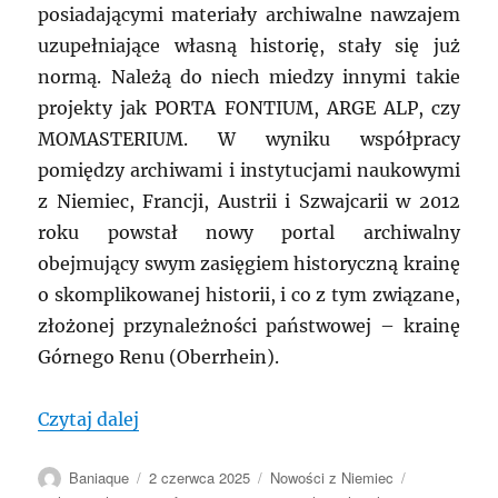
posiadającymi materiały archiwalne nawzajem
uzupełniające własną historię, stały się już
normą. Należą do niech miedzy innymi takie
projekty jak PORTA FONTIUM, ARGE ALP, czy
MOMASTERIUM. W wyniku współpracy
pomiędzy archiwami i instytucjami naukowymi
z Niemiec, Francji, Austrii i Szwajcarii w 2012
roku powstał nowy portal archiwalny
obejmujący swym zasięgiem historyczną krainę
o skomplikowanej historii, i co z tym związane,
złożonej przynależności państwowej – krainę
Górnego Renu (Oberrhein).
„Archivum Rhenanum – na archiwalnej 
Czytaj dalej
Autor
Data
Kategorie
Tagi
Baniaque
2 czerwca 2025
Nowości z Niemiec