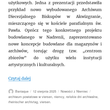
użytkowych. Jedna z prezentacji przedstawiła
przykład nowo wybudowanego Archiwum
Diecezjalnego Biskupów w Akwizgranie,
mieszczącego się w kościele parafialnym św.
Pawła. Oprócz tego konkretnego projektu
budowlanego w Nadrenii, zaprezentowano
nowe koncepcje budowlane dla magazynów i
archiwów, torując drogę tzw. „centrom
zbiorów” do użytku wielu instytucji
artystycznych i kulturalnych.
„NIEMCY: 58 Dzień Archiwów Nadrenii 2
Czytaj dalej
Autor
Data
Kategorie
Tagi
Baniaque
12 sierpnia 2025
Nowości z Niemiec
publikacji
archiwum powiatowe w viersen
,
niemcy
,
reńskie dni archiwalne
,
rheinischer archivtag
,
viersen.