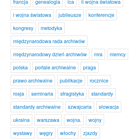
francja
genealogia
ica
ii wojna światowa
i wojna światowa
jubileusze
konferencje
kongresy
metodyka
międzynarodowa rada archiwów
międzynarodowy dzień archiwów
mra
niemcy
polska
portale archiwalne
praga
prawo archiwalne
publikacje
rocznice
rosja
seminaria
sfragistyka
standardy
standardy archiwalne
szwajcaria
słowacja
ukraina
warszawa
wojna.
wojny
wystawy
węgry
włochy
zjazdy