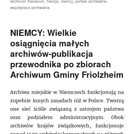
publikacji
archivum rhenanum
,
francja
,
niemcy
,
portale archiwalne
,
współpraca archiwalna.
NIEMCY: Wielkie
osiągnięcia małych
archiwów-publikacja
przewodnika po zbiorach
Archiwum Gminy Friolzheim
Archiwa miejskie w Niemczech funkcjonują na
zupełnie innych zasadach niż w Polsce. Tworzą
one sieć ściśle związaną z ustrojem państwa
oraz podziałem administracyjnym. Obok
archiwów krajów związkowych, funkcjonuje