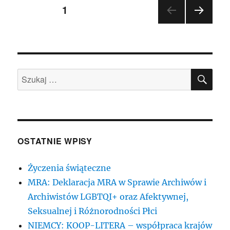
Stronicowanie
STRONA
1
NAST
wpisów
ĘPN
A
STR
ONA
SZU
Szukaj:
OSTATNIE WPISY
Życzenia świąteczne
MRA: Deklaracja MRA w Sprawie Archiwów i
Archiwistów LGBTQI+ oraz Afektywnej,
Seksualnej i Różnorodności Płci
NIEMCY: KOOP-LITERA – współpraca krajów