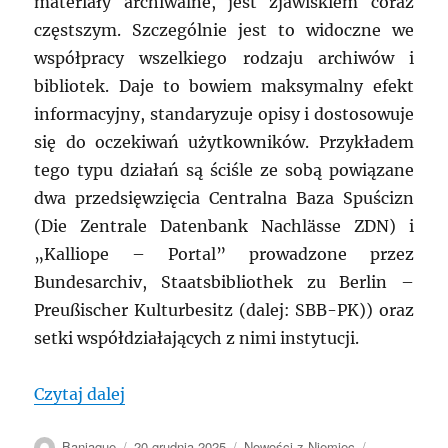
materiały archiwalne, jest zjawiskiem coraz
częstszym. Szczególnie jest to widoczne we
współpracy wszelkiego rodzaju archiwów i
bibliotek. Daje to bowiem maksymalny efekt
informacyjny, standaryzuje opisy i dostosowuje
się do oczekiwań użytkowników. Przykładem
tego typu działań są ściśle ze sobą powiązane
dwa przedsięwzięcia Centralna Baza Spuścizn
(Die Zentrale Datenbank Nachlässe ZDN) i
„Kalliope – Portal” prowadzone przez
Bundesarchiv, Staatsbibliothek zu Berlin –
Preußischer Kulturbesitz (dalej: SBB-PK)) oraz
setki współdziałających z nimi instytucji.
„NIEMCY: Na skrzyżowaniu archiwalnych 
Czytaj dalej
Autor
Data
Kategorie
Tagi
Baniaque
20 grudnia 2025
Nowości z Niemiec