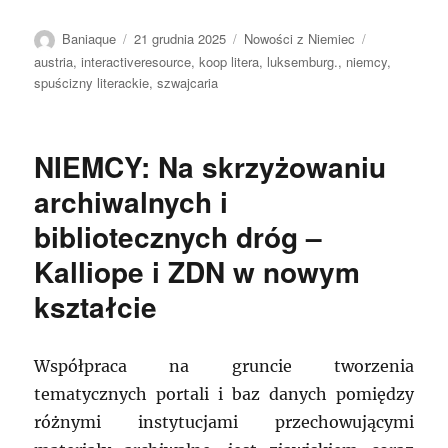
Autor
Data
Kategorie
Tagi
Baniaque
21 grudnia 2025
Nowości z Niemiec
publikacji
austria
,
interactiveresource
,
koop litera
,
luksemburg.
,
niemcy
,
spuścizny literackie
,
szwajcaria
NIEMCY: Na skrzyżowaniu
archiwalnych i
bibliotecznych dróg –
Kalliope i ZDN w nowym
kształcie
Współpraca na gruncie tworzenia
tematycznych portali i baz danych pomiędzy
różnymi instytucjami przechowującymi