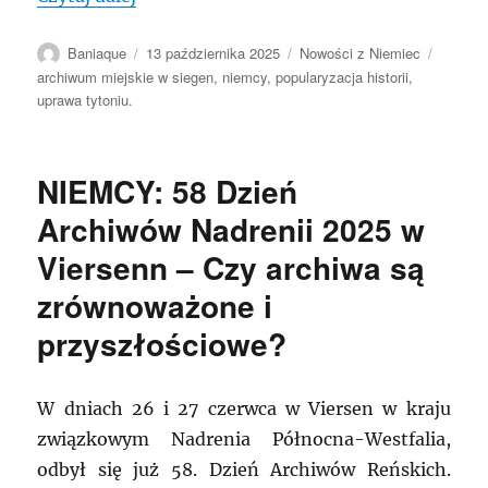
Autor
Data
Kategorie
Tagi
Baniaque
13 października 2025
Nowości z Niemiec
publikacji
archiwum miejskie w siegen
,
niemcy
,
popularyzacja historii
,
uprawa tytoniu.
NIEMCY: 58 Dzień
Archiwów Nadrenii 2025 w
Viersenn – Czy archiwa są
zrównoważone i
przyszłościowe?
W dniach 26 i 27 czerwca w Viersen w kraju
związkowym Nadrenia Północna-Westfalia,
odbył się już 58. Dzień Archiwów Reńskich.