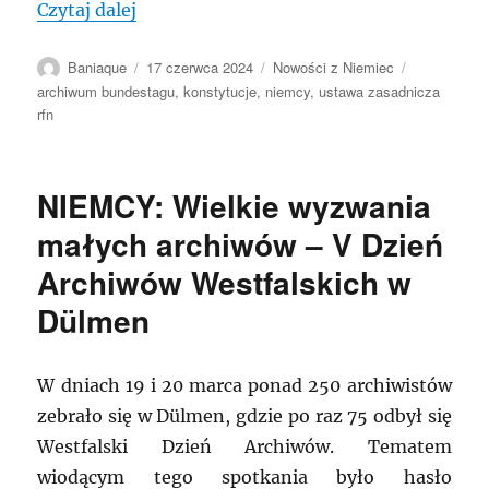
„NIEMCY: Perła w koronie święta demokr
Czytaj dalej
Autor
Data
Kategorie
Tagi
Baniaque
17 czerwca 2024
Nowości z Niemiec
publikacji
archiwum bundestagu
,
konstytucje
,
niemcy
,
ustawa zasadnicza
rfn
NIEMCY: Wielkie wyzwania
małych archiwów – V Dzień
Archiwów Westfalskich w
Dülmen
W dniach 19 i 20 marca ponad 250 archiwistów
zebrało się w Dülmen, gdzie po raz 75 odbył się
Westfalski Dzień Archiwów. Tematem
wiodącym tego spotkania było hasło