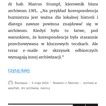
dr hab. Marcus Stumpf, kierownik biura
archiwum LWL. „Na przykład korespondencja
burmistrza jest ważna dla lokalnej historii i
dlatego zawsze powinna znajdować się w
archiwum. Kiedyś było to łatwe, pod
warunkiem, że korespondencja była starannie
przechowywana w kluczowych teczkach. Ale
teraz e-maile ze skrzynek odbiorczych
wymagają innej archiwizacji.”
„NIEMCY: Wielkie wyzwania małych arc
Czytaj dalej
Autor
Data
Kategorie
Tagi
Baniaque
5 maja 2024
Nowości z Niemiec
archiwa w
publikacji
westfalii
,
dni archiwów
,
niemcy