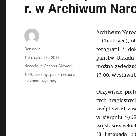
r. w Archiwum Na
Archiwum Narodo
– Chodovec), ot
Autor
Baniaque
fotografii i d
Data
1 października 2013
państw Układu 
publikacji
Kategorie
Nowości z Czech i Słowacji
można zwiedzać
Tagi
1968
,
czechy
,
praska wiosna
,
17:00. Wystawa b
rocznice
,
wystawy
Oczywiście pre
tych tragiczny
swój kształt za
w sierpniu 1968
wojsk sowieckic
(8 listopada 2