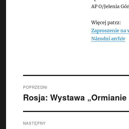
AP O/Jelenia Gó
Więcej patrz:
Zaproszenie na 
Národní archiv
Nawigacja
POPRZEDNI
wpisu
Rosja: Wystawa „Ormianie 
Poprzedni
wpis:
NASTĘPNY