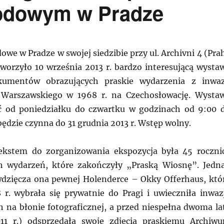
rodowym w Pradze
we w Pradze w swojej siedzibie przy ul. Archivni 4 (Pra
worzyło 10 września 2013 r. bardzo interesującą wysta
okumentów obrazujących praskie wydarzenia z inwaz
Warszawskiego w 1968 r. na Czechosłowację. Wysta
 od poniedziałku do czwartku w godzinach od 9:00 
ędzie czynna do 31 grudnia 2013 r. Wstęp wolny.
tekstem do zorganizowania ekspozycja była 45 roczni
ch wydarzeń, które zakończyły „Praską Wiosnę”. Jedn
wdzięcza ona pewnej Holenderce – Okky Offerhaus, któ
 r. wybrała się prywatnie do Pragi i uwieczniła inwaz
h na błonie fotograficznej, a przed niespełna dwoma la
011 r.) odsprzedała swoje zdjęcia praskiemu Archiw