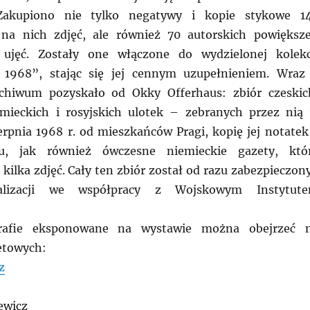
akupiono nie tylko negatywy i kopie stykowe 1
na nich zdjęć, ale również 70 autorskich powiększ
 ujęć. Zostały one włączone do wydzielonej kolekc
1968”, stając się jej cennym uzupełnieniem. Wraz
rchiwum pozyskało od Okky Offerhaus: zbiór czeskic
emieckich i rosyjskich ulotek – zebranych przez nią
erpnia 1968 r. od mieszkańców Pragi, kopię jej notatek
u, jak również ówczesne niemieckie gazety, któ
 kilka zdjęć. Cały ten zbiór został od razu zabezpieczony
talizacji we współpracy z Wojskowym Instytut
grafie eksponowane na wystawie można obejrzeć 
etowych:
z
ewicz