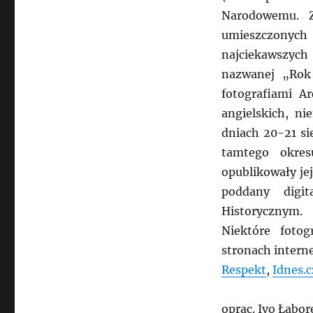
Narodowemu. Z
umieszczonych 
najciekawszych
nazwanej „Rok 
fotografiami A
angielskich, ni
dniach 20-21 si
tamtego okres
opublikowały jej
poddany digi
Historycznym.
Niektóre foto
stronach intern
Respekt
,
Idnes.c
oprac. Ivo Łabor