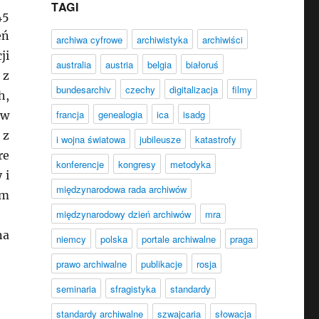
TAGI
45
eń
archiwa cyfrowe
archiwistyka
archiwiści
ji
australia
austria
belgia
białoruś
 z
bundesarchiv
czechy
digitalizacja
filmy
h,
francja
genealogia
ica
isadg
 w
 z
i wojna światowa
jubileusze
katastrofy
re
konferencje
kongresy
metodyka
 i
międzynarodowa rada archiwów
em
międzynarodowy dzień archiwów
mra
na
niemcy
polska
portale archiwalne
praga
prawo archiwalne
publikacje
rosja
seminaria
sfragistyka
standardy
standardy archiwalne
szwajcaria
słowacja