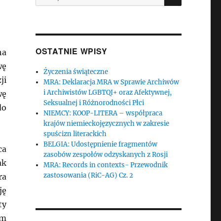
OSTATNIE WPISY
ha
wę
Życzenia świąteczne
ji
MRA: Deklaracja MRA w Sprawie Archiwów
i Archiwistów LGBTQI+ oraz Afektywnej,
wę
Seksualnej i Różnorodności Płci
do
NIEMCY: KOOP-LITERA – współpraca
krajów niemieckojęzycznych w zakresie
spuścizn literackich
BELGIA: Udostępnienie fragmentów
ca
zasobów zespołów odzyskanych z Rosji
ak
MRA: Records in contexts- Przewodnik
zastosowania (RiC-AG) Cz. 2
ra
ję
ty
um