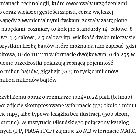
mianach technologii, które owocowały urządzeniami
o coraz większej gęstości zapisu, coraz większej
Napędy z wymienialnymi dyskami zostały zastąpione
napędami, rozmiary to kolejno standardy 14-calowe, 8-
owe, 3.5 calowe, 2.5 calowe itp. Wielkość dysku mierzy się
szystkim liczbą bajtów które można na nim zapisać, gdz
-bitowa, (0 do 11111111 w formacie dwójkowym, 0 do 255 w
olejne przedrostki pokazują rosnącą pojemność –
 milion bajtów, gigabajt (GB) to tysiąc milionów,
 milion milionów bajtów.
rzybliżeniu obraz o rozmiarze 1024×1024 pixli (bitmap)
we zdjęcie skompresowane w formacie jpg; około 1 minu
e mp3, albo typowa książka bez ilustracji (500 stron,
stronę). W Instytucie Piłsudskiego połączony katalog
jnych (IJP, PIASA i PCF) zajmuje 20 MB w formacie MARC.