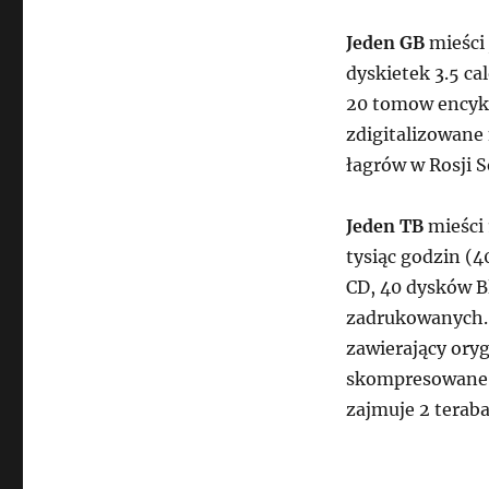
Jeden GB
mieści 
dyskietek 3.5 ca
20 tomow encykl
zdigitalizowane
łagrów w Rosji S
Jeden TB
mieści 
tysiąc godzin (4
CD, 40 dysków Bl
zadrukowanych. 
zawierający oryg
skompresowane o
zajmuje 2 teraba