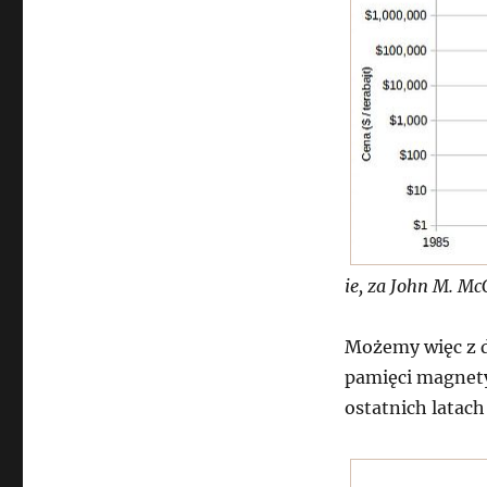
ie, za John M. M
Możemy więc z 
pamięci magnety
ostatnich latac