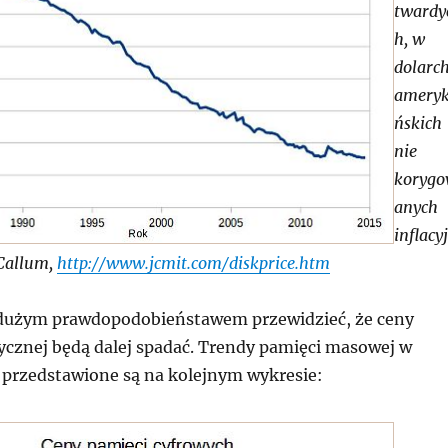
twardy
h, w
dolarc
amery
ńskich
nie
koryg
anych
inflacy
cCallum,
http://www.jcmit.com/diskprice.htm
dużym prawdopodobieństawem przewidzieć, że ceny
cznej będą dalej spadać. Trendy pamięci masowej w
h przedstawione są na kolejnym wykresie: