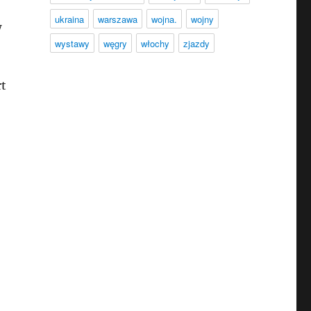
ukraina
warszawa
wojna.
wojny
w
wystawy
węgry
włochy
zjazdy
rt