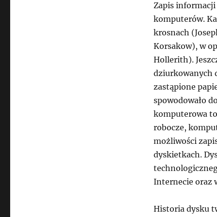
Zapis informacji
komputerów. Kar
krosnach (Josep
Korsakow), w o
Hollerith). Jes
dziurkowanych d
zastąpione papi
spowodowało dop
komputerowa to 
robocze, kompute
możliwości zapi
dyskietkach. Dy
technologiczneg
Internecie oraz
Historia dysku t