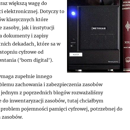
raz większą wagę do
i elektronicznej. Dotyczy to
w klasycznych które
e zasoby, jak i instytucji
ja dokumenty i zapisy
tnich dekadach, które sa w
stopniu cyfrowe od
stania (‘born digital’).
ymaga zupełnie innego
oblemu zachowania i zabezpieczenia zasobów
 jednym z poprzednich blogów rozważaliśmy
do inwentaryzacji zasobów, tutaj chciałbym
problem pojemności pamięci cyfrowej, potrzebnej do
 zasobów.