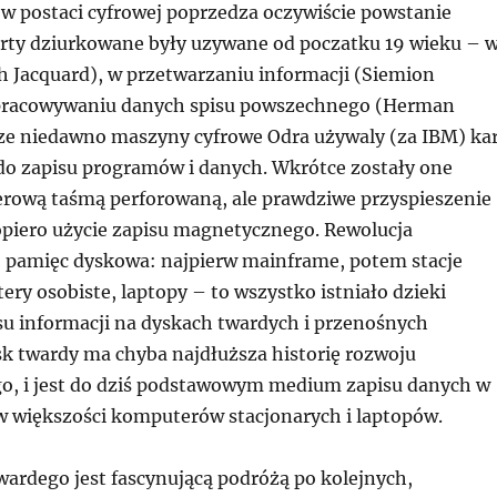
 w postaci cyfrowej poprzedza oczywiście powstanie
ty dziurkowane były uzywane od poczatku 19 wieku – 
h Jacquard), w przetwarzaniu informacji (Siemion
pracowywaniu danych spisu powszechnego (Herman
zcze niedawno maszyny cyfrowe Odra używaly (za IBM) ka
o zapisu programów i danych. Wkrótce zostały one
erową taśmą perforowaną, ale prawdziwe przyspieszenie
iero użycie zapisu magnetycznego. Rewolucja
pamięc dyskowa: najpierw mainframe, potem stacje
ry osobiste, laptopy – to wszystko istniało dzieki
su informacji na dyskach twardych i przenośnych
sk twardy ma chyba najdłuższa historię rozwoju
o, i jest do dziś podstawowym medium zapisu danych w
 w większości komputerów stacjonarych i laptopów.
wardego jest fascynującą podróżą po kolejnych,