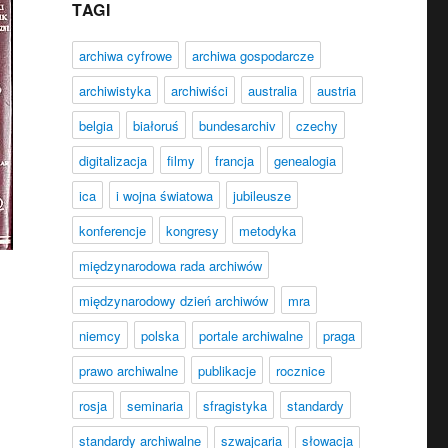
TAGI
archiwa cyfrowe
archiwa gospodarcze
archiwistyka
archiwiści
australia
austria
belgia
białoruś
bundesarchiv
czechy
digitalizacja
filmy
francja
genealogia
ica
i wojna światowa
jubileusze
konferencje
kongresy
metodyka
międzynarodowa rada archiwów
międzynarodowy dzień archiwów
mra
niemcy
polska
portale archiwalne
praga
prawo archiwalne
publikacje
rocznice
rosja
seminaria
sfragistyka
standardy
standardy archiwalne
szwajcaria
słowacja