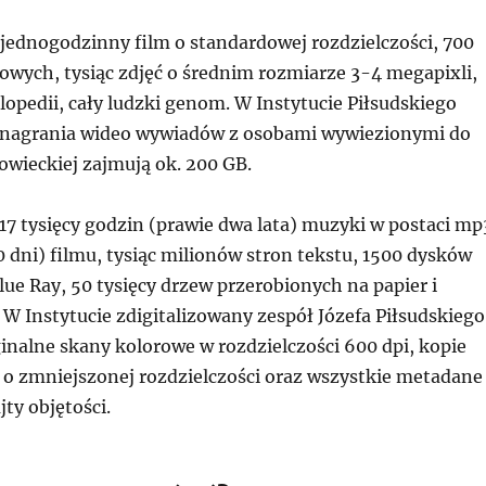
jednogodzinny film o standardowej rozdzielczości, 700
lowych, tysiąc zdjęć o średnim rozmiarze 3-4 megapixli,
opedii, cały ludzki genom. W Instytucie Piłsudskiego
 nagrania wideo wywiadów z osobami wywiezionymi do
owieckiej zajmują ok. 200 GB.
17 tysięcy godzin (prawie dwa lata) muzyki w postaci mp
0 dni) filmu, tysiąc milionów stron tekstu, 1500 dysków
ue Ray, 50 tysięcy drzew przerobionych na papier i
W Instytucie zdigitalizowany zespół Józefa Piłsudskiego
inalne skany kolorowe w rozdzielczości 600 dpi, kopie
 zmniejszonej rozdzielczości oraz wszystkie metadane
jty objętości.