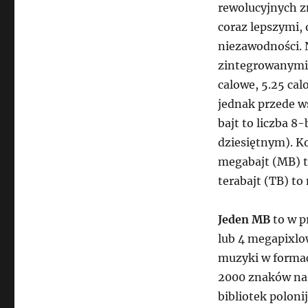
rewolucyjnych z
coraz lepszymi, 
niezawodności. 
zintegrowanymi 
calowe, 5.25 cal
jednak przede w
bajt to liczba 8
dziesiętnym). K
megabajt (MB) to
terabajt (TB) to
Jeden MB
to w p
lub 4 megapixlo
muzyki w formaci
2000 znaków na 
bibliotek poloni