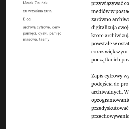
Autor
Marek Zieliński
przywiązywać co
Data
28 września 2015
mediów w postac
publikacji
Kategorie
Blog
zarówno archiwó
Tagi
archiwa cyfrowe
,
ceny
digitalizują swoj
pamięci
,
dyski
,
pamięć
ktore archiwizu
masowa
,
taśmy
powstałe w osta
coraz większym 
początku ich pow
Zapis cyfrowy w
podejścia do pr
archiwalnych. W
oprogramowanie 
przedyskutować 
przechowywania