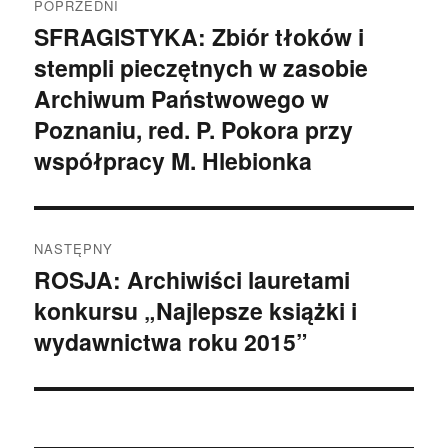
POPRZEDNI
wpisu
SFRAGISTYKA: Zbiór tłoków i
Poprzedni
stempli pieczętnych w zasobie
wpis:
Archiwum Państwowego w
Poznaniu, red. P. Pokora przy
współpracy M. Hlebionka
NASTĘPNY
ROSJA: Archiwiści lauretami
Następny
konkursu „Najlepsze książki i
wpis:
wydawnictwa roku 2015”