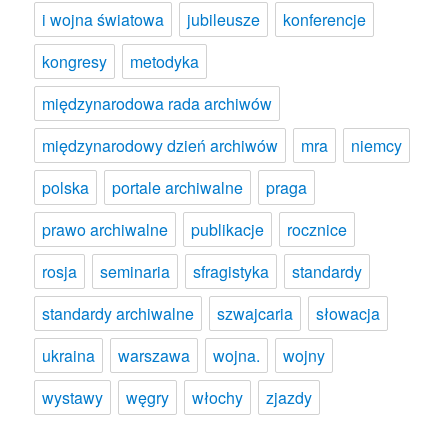
i wojna światowa
jubileusze
konferencje
kongresy
metodyka
międzynarodowa rada archiwów
międzynarodowy dzień archiwów
mra
niemcy
polska
portale archiwalne
praga
prawo archiwalne
publikacje
rocznice
rosja
seminaria
sfragistyka
standardy
standardy archiwalne
szwajcaria
słowacja
ukraina
warszawa
wojna.
wojny
wystawy
węgry
włochy
zjazdy