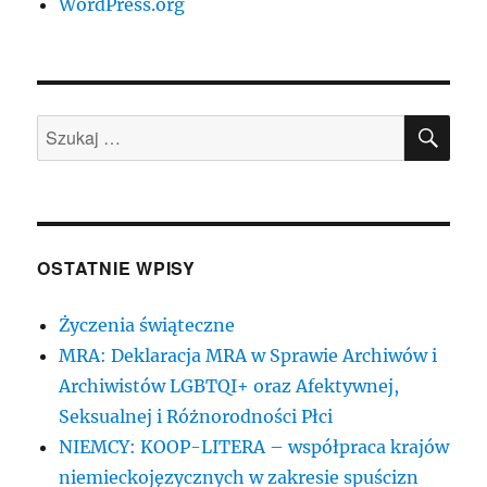
WordPress.org
SZU
Szukaj:
OSTATNIE WPISY
Życzenia świąteczne
MRA: Deklaracja MRA w Sprawie Archiwów i
Archiwistów LGBTQI+ oraz Afektywnej,
Seksualnej i Różnorodności Płci
NIEMCY: KOOP-LITERA – współpraca krajów
niemieckojęzycznych w zakresie spuścizn