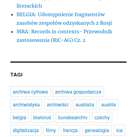
literackich
BELGIA: Udostępnienie fragmentów
zasobów zespołów odzyskanych z Rosji
MRA: Records in contexts- Przewodnik
zastosowania (RiC-AG) Cz. 2
TAGI
archiwa cyfrowe
archiwa gospodarcze
archiwistyka
archiwiści
australia
austria
belgia
białoruś
bundesarchiv
czechy
digitalizacja
filmy
francja
genealogia
ica