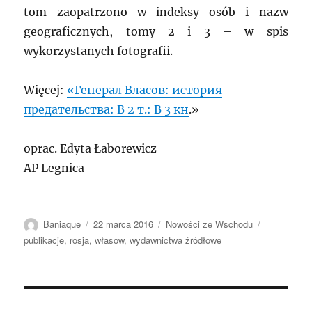
tom zaopatrzono w indeksy osób i nazw
geograficznych, tomy 2 i 3 – w spis
wykorzystanych fotografii.
Więcej:
«Генерал Власов: история
предательства: В 2 т.: В 3 кн
.»
oprac. Edyta Łaborewicz
AP Legnica
Autor
Data
Kategorie
Tagi
Baniaque
22 marca 2016
Nowości ze Wschodu
publikacji
publikacje
,
rosja
,
własow
,
wydawnictwa źródłowe
Nawigacja