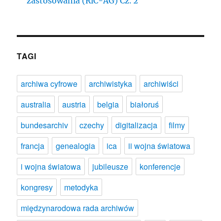
zastosowania (RiC-AG) Cz. 2
TAGI
archiwa cyfrowe
archiwistyka
archiwiści
australia
austria
belgia
białoruś
bundesarchiv
czechy
digitalizacja
filmy
francja
genealogia
ica
ii wojna światowa
i wojna światowa
jubileusze
konferencje
kongresy
metodyka
międzynarodowa rada archiwów