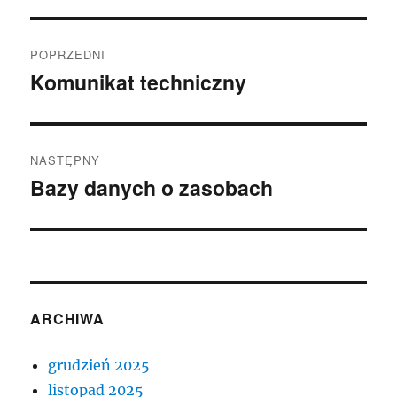
Nawigacja
POPRZEDNI
wpisu
Komunikat techniczny
Poprzedni
wpis:
NASTĘPNY
Bazy danych o zasobach
Następny
wpis:
ARCHIWA
grudzień 2025
listopad 2025