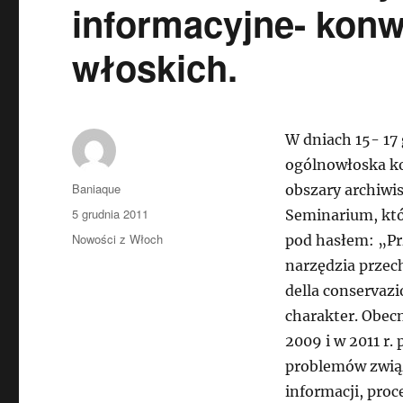
informacyjne- konw
włoskich.
W dniach 15- 17 
ogólnowłoska ko
Autor
Baniaque
obszary archiwis
Data
5 grudnia 2011
Seminarium, któr
publikacji
Kategorie
Nowości z Włoch
pod hasłem: „Prz
narzędzia przec
della conservaz
charakter. Obec
2009 i w 2011 r
problemów związ
informacji, pro