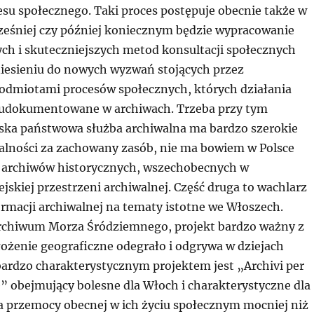
esu społecznego. Taki proces postępuje obecnie także w
cześniej czy później koniecznym będzie wypracowanie
ch i skuteczniejszych metod konsultacji społecznych
iesieniu do nowych wyzwań stojących przez
dmiotami procesów społecznych, których działania
 udokumentowane w archiwach. Trzeba przy tym
lska państwowa służba archiwalna ma bardzo szerokie
alności za zachowany zasób, nie ma bowiem w Polsce
archiwów historycznych, wszechobecnych w
skiej przestrzeni archiwalnej. Część druga to wachlarz
rmacji archiwalnej na tematy istotne we Włoszech.
rchiwum Morza Śródziemnego, projekt bardzo ważny z
położenie geograficzne odegrało i odgrywa w dziejach
ardzo charakterystycznym projektem jest „Archivi per
” obejmujący bolesne dla Włoch i charakterystyczne dla
a przemocy obecnej w ich życiu społecznym mocniej niż