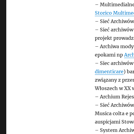
– Multimedialn
Storico Multime
– Sieć Archiwów
– Sieć archiwów t
projekt prowad
– Archiwa mody 
epokami np
Arc
– Siec archiwów
dimenticare
) ba
związany z prze
Włoszech w XX 
– Archium Rejes
– Sieć Archiwów 
Musica colta e p
auspicjami Stow
– System Archiwi