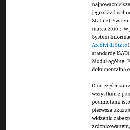
najpoważniejszy
jego skład wcho
Statale). System
marca 2010 r. W
System Informa
Archivi di Stato
)
standardy ISAD(
Moduł ogólny: P
dokumentalną or
Obie części kon
wszystkim z pu
podmiotami isto
pierwsza ukazuj
widzenia zabezp
zróżnicowanym, 