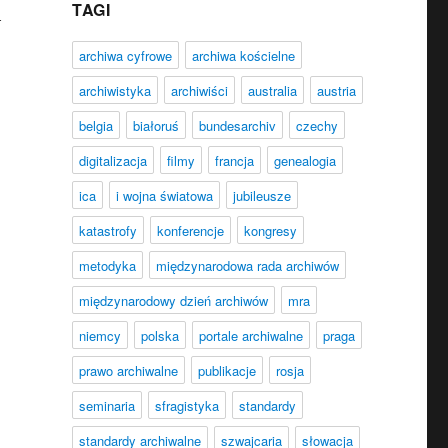
TAGI
h
archiwa cyfrowe
archiwa kościelne
archiwistyka
archiwiści
australia
austria
belgia
białoruś
bundesarchiv
czechy
digitalizacja
filmy
francja
genealogia
ica
i wojna światowa
jubileusze
katastrofy
konferencje
kongresy
metodyka
międzynarodowa rada archiwów
międzynarodowy dzień archiwów
mra
niemcy
polska
portale archiwalne
praga
prawo archiwalne
publikacje
rosja
seminaria
sfragistyka
standardy
standardy archiwalne
szwajcaria
słowacja