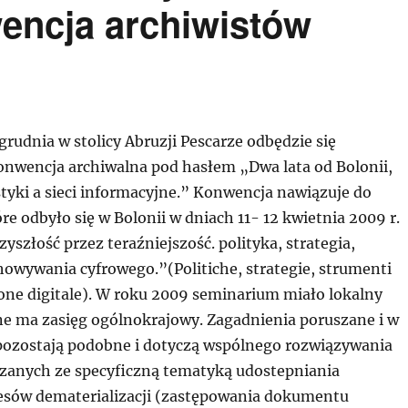
encja archiwistów
grudnia w stolicy Abruzji Pescarze odbędzie się
nwencja archiwalna pod hasłem „Dwa lata od Bolonii,
tyki a sieci informacyjne.” Konwencja nawiązuje do
e odbyło się w Bolonii w dniach 11- 12 kwietnia 2009 r.
yszłość przez teraźniejszość. polityka, strategia,
howywania cyfrowego.”(Politiche, strategie, strumenti
ione digitale). W roku 2009 seminarium miało lokalny
ne ma zasięg ogólnokrajowy. Zagadnienia poruszane i w
. pozostają podobne i dotyczą wspólnego rozwiązywania
anych ze specyficzną tematyką udostepniania
cesów dematerializacji (zastępowania dokumentu