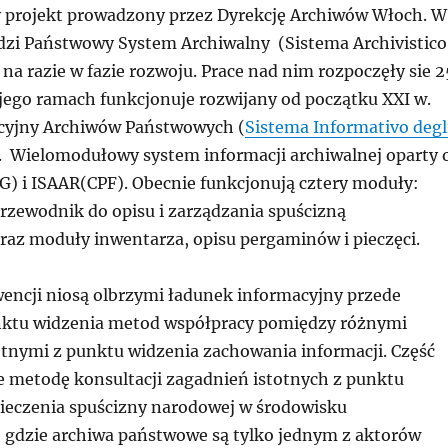
 projekt prowadzony przez Dyrekcję Archiwów Włoch. W
dzi Państwowy System Archiwalny (Sistema Archivistico
 na razie w fazie rozwoju. Prace nad nim rozpoczęły sie 2
 jego ramach funkcjonuje rozwijany od początku XXI w.
cyjny Archiwów Państwowych (
Sistema Informativo degl
. Wielomodułowy system informacji archiwalnej oparty 
G) i ISAAR(CPF). Obecnie funkcjonują cztery moduły:
rzewodnik do opisu i zarządzania spuścizną
az moduły inwentarza, opisu pergaminów i pieczęci.
wencji niosą olbrzymi ładunek informacyjny przede
nktu widzenia metod współpracy pomiędzy różnymi
tnymi z punktu widzenia zachowania informacji. Część
e metodę konsultacji zagadnień istotnych z punktu
ieczenia spuścizny narodowej w środowisku
gdzie archiwa państwowe są tylko jednym z aktorów