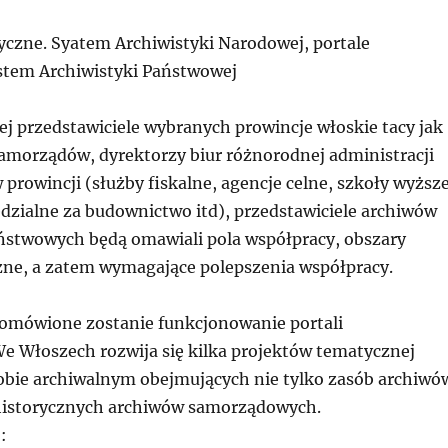
tyczne. Syatem Archiwistyki Narodowej, portale
stem Archiwistyki Państwowej
ej przedstawiciele wybranych prowincje włoskie tacy jak
amorządów, dyrektorzy biur różnorodnej administracji
 prowincji (służby fiskalne, agencje celne, szkoły wyższe
dzialne za budownictwo itd), przedstawiciele archiwów
ństwowych będą omawiali pola współpracy, obszary
eżne, a zatem wymagające polepszenia współpracy.
j omówione zostanie funkcjonowanie portali
e Włoszech rozwija się kilka projektów tematycznej
sobie archiwalnym obejmujących nie tylko zasób archiwó
historycznych archiwów samorządowych.
: