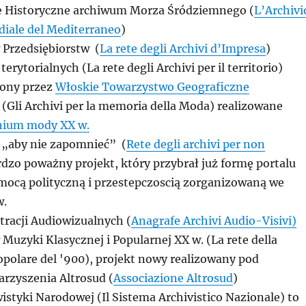
e Historyczne archiwum Morza Śródziemnego (
L’Archivi
diale del Mediterraneo
)
 Przedsiębiorstw (
La rete degli Archivi d’Impresa
)
erytorialnych (La rete degli Archivi per il territorio)
zony przez
Włoskie Towarzystwo Geograficzne
(Gli Archivi per la memoria della Moda) realizowane
hium mody XX w.
 „aby nie zapomnieć” (
Rete degli archivi per non
rdzo poważny projekt, który przybrał już formę portalu
mocą polityczną i przestepczoscią zorganizowaną we
w.
tracji Audiowizualnych (
Anagrafe Archivi Audio-Visivi)
Muzyki Klasycznej i Popularnej XX w. (La rete della
opolare del '900), projekt nowy realizowany pod
arzyszenia Altrosud (
Associazione Altrosud
)
styki Narodowej (Il Sistema Archivistico Nazionale) to