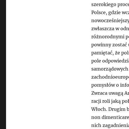
szerokiego proc
Polsce, gdzie w
nowocześniejszy
zwłaszcza w odn
różnorodnymi po
powinny zostać
pamiętać, że po
pole odpowiedzi
samorządowych 
zachodnioeuropej
pomysłów o info
Zwraca uwagą A
racji roli jaką 
Włoch. Drugim b
non dimenticare
nich zagadnieni