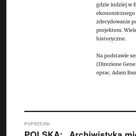
gdzie indziej w 
ekonomicznego z
zdecydowanie p
projektem. Wiel
historyczne.
Na podstawie s
(Direzione Gener
oprac. Adam Ban
Nawigacja
POPRZEDNI
wpisu
POLSKA: „Archiwistyka mi
Poprzedni