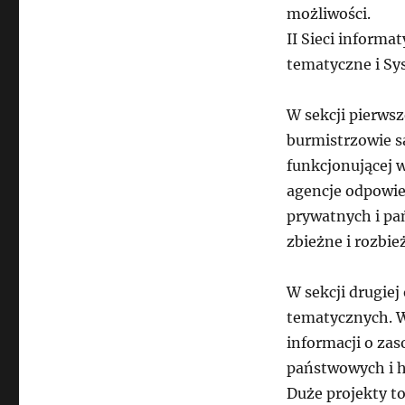
możliwości.
II Sieci informa
tematyczne i Sy
W sekcji pierwsz
burmistrzowie s
funkcjonującej w
agencje odpowie
prywatnych i pa
zbieżne i rozbi
W sekcji drugie
tematycznych. W
informacji o za
państwowych i 
Duże projekty to