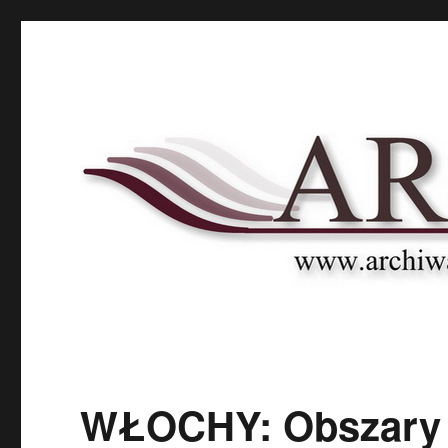
Archnet
Naukowy Portal Archiwalny
WŁOCHY: Obszary ar