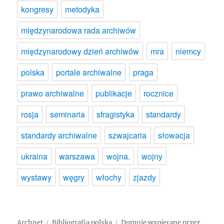
kongresy
metodyka
międzynarodowa rada archiwów
międzynarodowy dzień archiwów
mra
niemcy
polska
portale archiwalne
praga
prawo archiwalne
publikacje
rocznice
rosja
seminaria
sfragistyka
standardy
standardy archiwalne
szwajcaria
słowacja
ukraina
warszawa
wojna.
wojny
wystawy
węgry
włochy
zjazdy
Archnet
Bibliografia polska
Dumnie wspierane przez