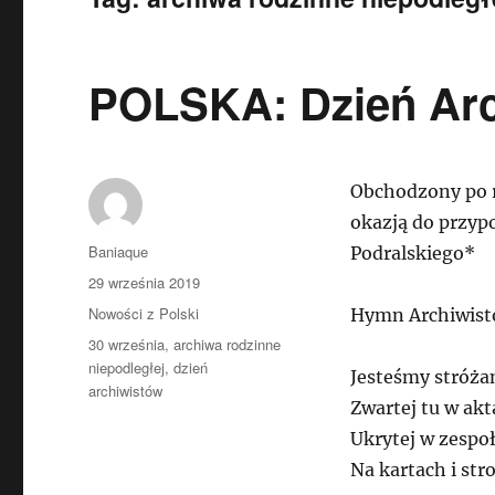
POLSKA: Dzień Arc
Obchodzony po r
okazją do przyp
Autor
Baniaque
Podralskiego*
Data
29 września 2019
publikacji
Kategorie
Nowości z Polski
Hymn Archiwis
Tagi
30 września
,
archiwa rodzinne
niepodległej
,
dzień
Jesteśmy stróża
archiwistów
Zwartej tu w akt
Ukrytej w zespoł
Na kartach i st