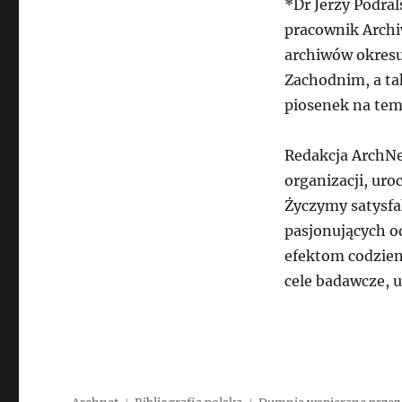
*Dr Jerzy Podral
pracownik Archi
archiwów okresu
Zachodnim, a tak
piosenek na tem
Redakcja ArchNet
organizacji, uro
Życzymy satysfak
pasjonujących o
efektom codzien
cele badawcze, u