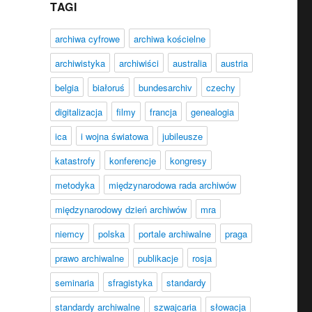
TAGI
archiwa cyfrowe
archiwa kościelne
archiwistyka
archiwiści
australia
austria
belgia
białoruś
bundesarchiv
czechy
digitalizacja
filmy
francja
genealogia
ica
i wojna światowa
jubileusze
katastrofy
konferencje
kongresy
metodyka
międzynarodowa rada archiwów
międzynarodowy dzień archiwów
mra
niemcy
polska
portale archiwalne
praga
prawo archiwalne
publikacje
rosja
seminaria
sfragistyka
standardy
standardy archiwalne
szwajcaria
słowacja