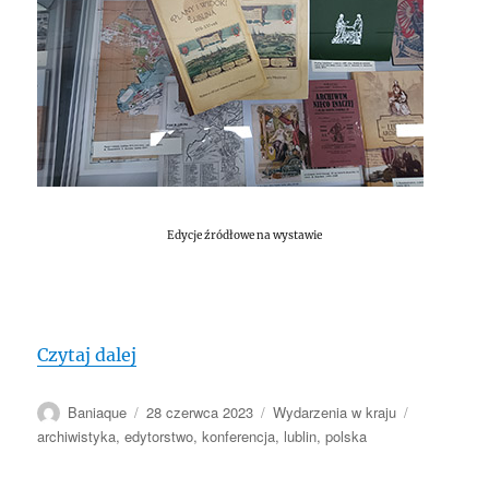
Edycje źródłowe na wystawie
„POLSKA: Lublin, Konferencja „Problemy
Czytaj dalej
Autor
Data
Kategorie
Tagi
Baniaque
28 czerwca 2023
Wydarzenia w kraju
publikacji
archiwistyka
,
edytorstwo
,
konferencja
,
lublin
,
polska