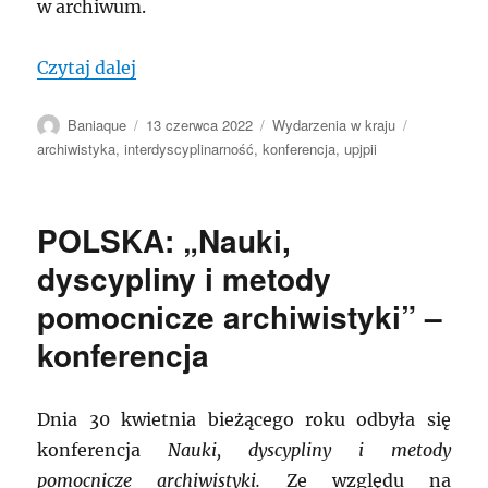
w archiwum.
„POLSKA: Kraków – Jedność w wielości. 
Czytaj dalej
Autor
Data
Kategorie
Tagi
Baniaque
13 czerwca 2022
Wydarzenia w kraju
publikacji
archiwistyka
,
interdyscyplinarność
,
konferencja
,
upjpii
POLSKA: „Nauki,
dyscypliny i metody
pomocnicze archiwistyki” –
konferencja
Dnia 30 kwietnia bieżącego roku odbyła się
konferencja
Nauki, dyscypliny i metody
pomocnicze archiwistyki.
Ze względu na