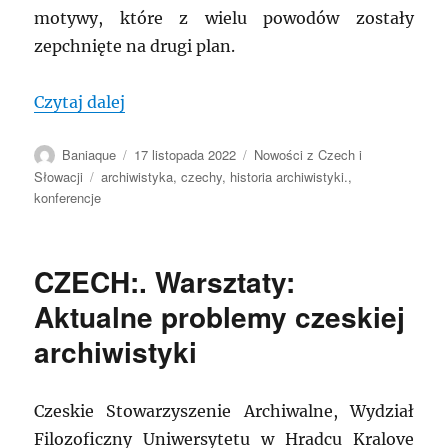
motywy, które z wielu powodów zostały
zepchnięte na drugi plan.
„CZECHY: Konferencja o archiwach i poli
Czytaj dalej
Autor
Data
Kategorie
Baniaque
17 listopada 2022
Nowości z Czech i
publikacji
Tagi
Słowacji
archiwistyka
,
czechy
,
historia archiwistyki.
,
konferencje
CZECH:. Warsztaty:
Aktualne problemy czeskiej
archiwistyki
Czeskie Stowarzyszenie Archiwalne, Wydział
Filozoficzny Uniwersytetu w Hradcu Kralove