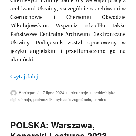
Chernevych i Amirę Sadik Aly we współpracy z
archiwami Ukrainy, szczególnie z archiwami w
Czernichowie i Chersoniu Obwodzie
Mikołajowskim. Wsparcia udzieliło także
Państwowe Centralne Archiwum Elektroniczne
Ukrainy. Podręcznik został opracowany w
języku angielskim i przetłumaczono go na
ukraiński.
„MRA: Podręcznik digitalizacji dla arch
Czytaj dalej
Autor
Data
Kategorie
Tagi
Baniaque
17 lipca 2024
Informacje
archiwistyka
,
publikacji
digitalizacja
,
podręczniki
,
sytuacje zagrożenia
,
ukraina
POLSKA: Warszawa,
Konarski Lectures 2023