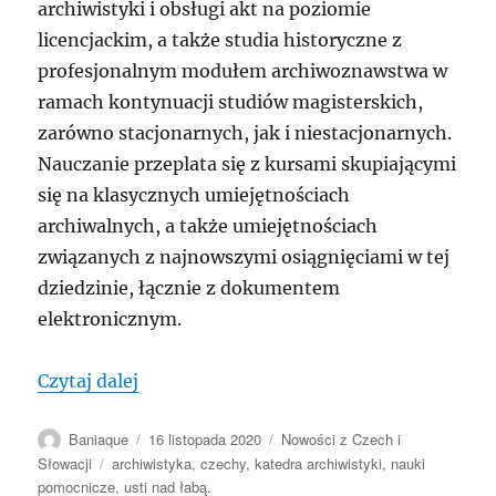
archiwistyki i obsługi akt na poziomie
licencjackim, a także studia historyczne z
profesjonalnym modułem archiwoznawstwa w
ramach kontynuacji studiów magisterskich,
zarówno stacjonarnych, jak i niestacjonarnych.
Nauczanie przeplata się z kursami skupiającymi
się na klasycznych umiejętnościach
archiwalnych, a także umiejętnościach
związanych z najnowszymi osiągnięciami w tej
dziedzinie, łącznie z dokumentem
elektronicznym.
„CZECHY: Na Uniwersytecie w Ústí nad 
Czytaj dalej
Autor
Data
Kategorie
Baniaque
16 listopada 2020
Nowości z Czech i
publikacji
Tagi
Słowacji
archiwistyka
,
czechy
,
katedra archiwistyki
,
nauki
pomocnicze
,
usti nad łabą.