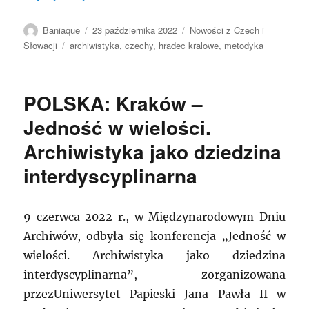
Autor
Data
Kategorie
Baniaque
23 października 2022
Nowości z Czech i
publikacji
Tagi
Słowacji
archiwistyka
,
czechy
,
hradec kralowe
,
metodyka
POLSKA: Kraków –
Jedność w wielości.
Archiwistyka jako dziedzina
interdyscyplinarna
9 czerwca 2022 r., w Międzynarodowym Dniu
Archiwów, odbyła się konferencja „Jedność w
wielości. Archiwistyka jako dziedzina
interdyscyplinarna”, zorganizowana
przezUniwersytet Papieski Jana Pawła II w