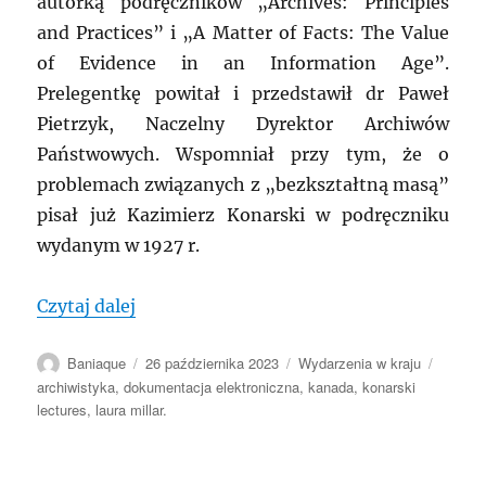
autorką podręczników „Archives: Principles
and Practices” i „A Matter of Facts: The Value
of Evidence in an Information Age”.
Prelegentkę powitał i przedstawił dr Paweł
Pietrzyk, Naczelny Dyrektor Archiwów
Państwowych. Wspomniał przy tym, że o
problemach związanych z „bezkształtną masą”
pisał już Kazimierz Konarski w podręczniku
wydanym w 1927 r.
„POLSKA: Warszawa, Konarski Lectures
Czytaj dalej
Autor
Data
Kategorie
Tagi
Baniaque
26 października 2023
Wydarzenia w kraju
publikacji
archiwistyka
,
dokumentacja elektroniczna
,
kanada
,
konarski
lectures
,
laura millar.