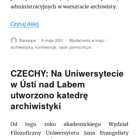
administracyjnych w warsztacie archiwisty.
„POLSKA: „Nauki, dyscypliny i metody p
Czytaj dalej
Autor
Data
Kategorie
Tagi
Baniaque
6 maja 2021
Wydarzenia w kraju
publikacji
archiwistyka
,
konferencje
,
nauki pomocnicze
CZECHY: Na Uniwersytecie
w Ústí nad Labem
utworzono katedrę
archiwistyki
Od tego roku akademickiego Wydział
Filozoficzny Uniwersytetu Jana Evangelisty