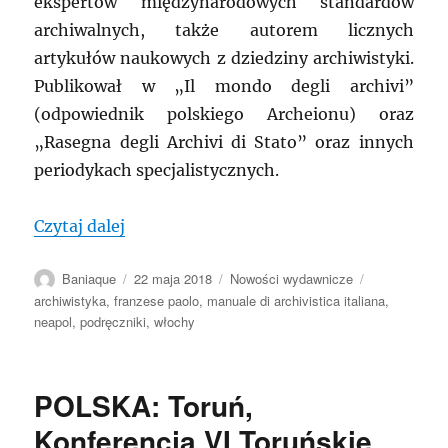
ekspertów międzynarodowych standardów
archiwalnych, także autorem licznych
artykułów naukowych z dziedziny archiwistyki.
Publikował w „Il mondo degli archivi”
(odpowiednik polskiego Archeionu) oraz
„Rasegna degli Archivi di Stato” oraz innych
periodykach specjalistycznych.
„WŁOCHY: Promocja podręcznika archiw
Czytaj dalej
Autor
Data
Kategorie
Tagi
Baniaque
22 maja 2018
Nowości wydawnicze
publikacji
archiwistyka
,
franzese paolo
,
manuale di archivistica italiana
,
neapol
,
podręczniki
,
włochy
POLSKA: Toruń,
Konferencja VI Toruńskie