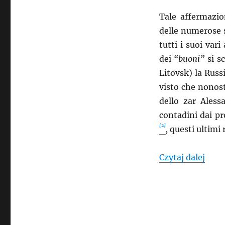
Tale affermazio
delle numerose 
tutti i suoi vari
dei
“buoni”
si s
Litovsk) la Russ
visto che nonost
dello zar Aless
contadini dai pr
[2]
,
questi ultimi 
„Buon
Czytaj dalej