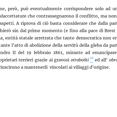
ne, però, può eventualmente corrispondere solo ad u
sfaccettature che contrassegnarono il conflitto, ma non
 aspetti. A riprova di ciò basta considerare che dalla par
chierò sin dal primo momento (e fino alla pace di Brest
ia, entità statale arretrata che tanto democratica non er
ante l’atto di abolizione della servitù della gleba da par
andro II del 19 febbraio 1861, mirante ad emancipare
[1]
oprietari terrieri grazie ai gravosi
otrabotki
ed all’
obr
riuscirono a mantenerli vincolati ai villaggi d’origine.
i e cattivi nella Prima Guerra Mondiale”