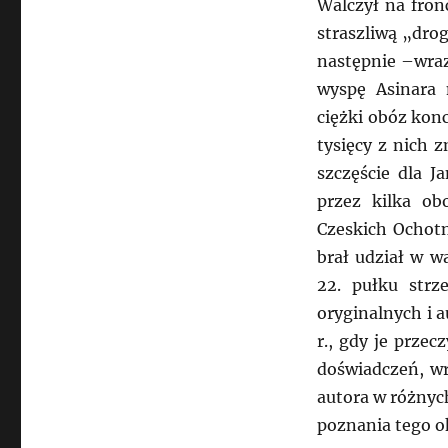
Walczył na fronc
straszliwą „drog
następnie –wraz
wyspę Asinara 
ciężki obóz kon
tysięcy z nich 
szczęście dla J
przez kilka ob
Czeskich Ochotn
brał udział w w
22. pułku strz
oryginalnych i 
r., gdy je przec
doświadczeń, wr
autora w różnyc
poznania tego o