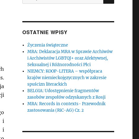
OSTATNIE WPISY
Życzenia świąteczne
MRA: Deklaracja MRA w Sprawie Archiwów
i Archiwistów LGBTQI+ oraz Afektywnej,
Seksualnej i Różnorodności Płci
ch
NIEMCY: KOOP-LITERA – współpraca
s.
krajów niemieckojęzycznych w zakresie
spuścizn literackich
ja
BELGIA: Udostępnienie fragmentów
ji
zasobów zespołów odzyskanych z Rosji
MRA: Records in contexts- Przewodnik
zastosowania (RiC-AG) Cz. 2
go
 i
 i
to