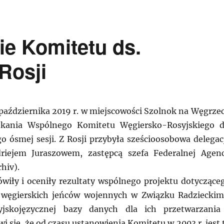
e Komitetu ds.
Rosji
października 2019 r. w miejscowości Szolnok na Węgrze
tkania Wspólnego Komitetu Węgiersko-Rosyjskiego d
o ósmej sesji. Z Rosji przybyła sześcioosobowa delegac
riejem Juraszowem, zastępcą szefa Federalnej Agenc
hiv).
wiły i oceniły rezultaty wspólnego projektu dotyczące
kt węgierskich jeńców wojennych w Związku Radzieckim
yjskojęzycznej bazy danych dla ich przetwarzania
wi się, że od czasu ustanowienia Komitetu w 2003 r. jest 