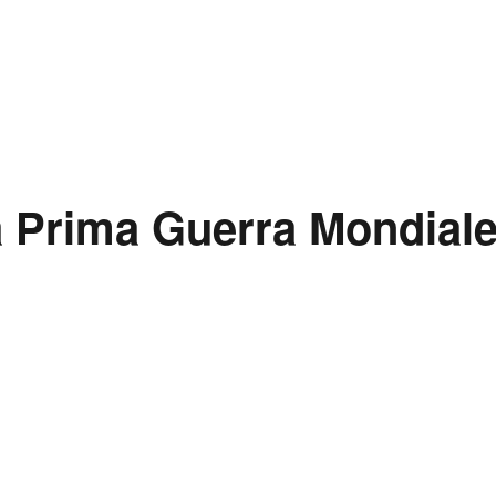
RY: Posiedzenie Komitetu ds. Archiwów Węgier i Rosji”
la Prima Guerra Mondial