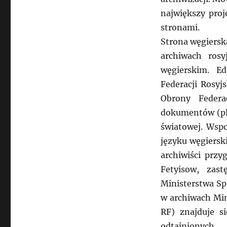
największy pro
stronami.
Strona węgiersk
archiwach ros
węgierskim. E
Federacji Rosyj
Obrony Federa
dokumentów (pli
światowej. Wsp
języku węgiersk
archiwiści przy
Fetyisow, zas
Ministerstwa Sp
w archiwach Min
RF) znajduje s
odtajnionych.