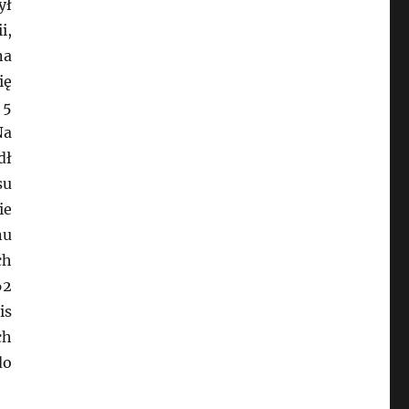
ył
i,
na
ię
 5
Na
dł
su
ie
nu
ch
62
is
ch
do