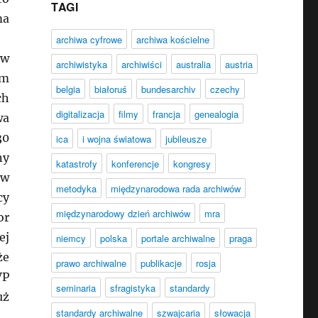
TAGI
ma
archiwa cyfrowe
archiwa kościelne
 w
archiwistyka
archiwiści
australia
austria
om
belgia
białoruś
bundesarchiv
czechy
ch
digitalizacja
filmy
francja
genealogia
wa
30
ica
i wojna światowa
jubileusze
ny
katastrofy
konferencje
kongresy
 w
metodyka
międzynarodowa rada archiwów
cy
międzynarodowy dzień archiwów
mra
or
ej
niemcy
polska
portale archiwalne
praga
że
prawo archiwalne
publikacje
rosja
VP
seminaria
sfragistyka
standardy
uż
standardy archiwalne
szwajcaria
słowacja