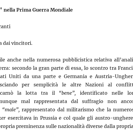
i” nella Prima Guerra Mondiale
ranti
a dai vincitori.
ile anche nella numerosa pubblicistica relativa all’anali
rra: secondo la gran parte di essa, lo scontro tra Franci
tati Uniti da una parte e Germania e Austria-Ungher
lasciando per semplicità le altre Nazioni al conflit
incarnò la lotta tra il
“bene”,
identificato nelle lo
munque mal rappresentata dal suffragio non anco
l
“male”,
rappresentato dal militarismo che la numero
ker
esercitava in Prussia e col quale gli austro-unghere
propria preminenza sulle nazionalità diverse dalla propria