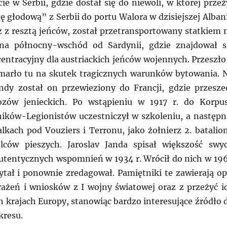
ie w Serbii, gdzie dostał się do niewoli, w której przeż
ę głodową” z Serbii do portu Walora w dzisiejszej Albani
 z resztą jeńców, został przetransportowany statkiem 
na północny-wschód od Sardynii, gdzie znajdował s
centracyjny dla austriackich jeńców wojennych. Przeszło
zmarło tu na skutek tragicznych warunków bytowania. 
andy został on przewieziony do Francji, gdzie przesze
ozów jenieckich. Po wstąpieniu w 1917 r. do Korpu
ików-Legionistów uczestniczył w szkoleniu, a następn
alkach pod Vouziers i Terronu, jako żołnierz 2. batalio
elców pieszych. Jaroslav Janda spisał większość swy
autentycznych wspomnień w 1934 r. Wrócił do nich w 19
zytał i ponownie zredagował. Pamiętniki te zawierają op
ażeń i wniosków z I wojny światowej oraz z przeżyć i
h krajach Europy, stanowiąc bardzo interesujące źródło 
kresu.