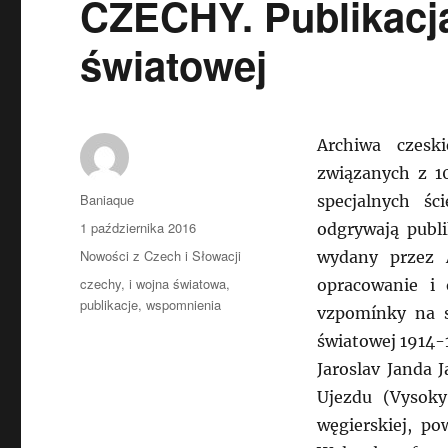
CZECHY. Publikacj
światowej
Archiwa czesk
związanych z 1
Autor
Baniaque
specjalnych śc
Data
1 października 2016
odgrywają publi
publikacji
Kategorie
Nowości z Czech i Słowacji
wydany przez 
Tagi
czechy
,
i wojna światowa
,
opracowanie i
publikacje
,
wspomnienia
vzpomínky na 
światowej 1914-
Jaroslav Janda 
Ujezdu (Vysoky
węgierskiej, p