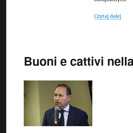
„WĘG
Czytaj dalej
Buoni e cattivi nel