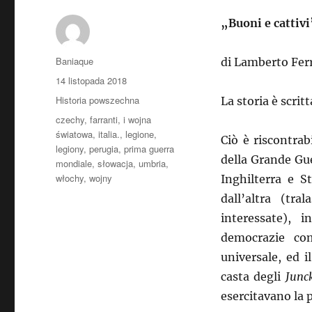
„Buoni e cattiv
Autor
Baniaque
di Lamberto Fer
Data
14 listopada 2018
publikacji
Kategorie
Historia powszechna
La storia è scritt
Tagi
czechy
,
farranti
,
i wojna
światowa
,
italia.
,
legione
,
Ciò è riscontrab
legiony
,
perugia
,
prima guerra
della Grande Gue
mondiale
,
słowacja
,
umbria
,
włochy
,
wojny
Inghilterra e S
dall’altra (tra
interessate), 
democrazie co
universale, ed i
casta degli
Junc
esercitavano la 