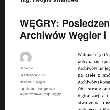
WĘGRY: Posiedzeni
Archiwów Węgier i 
W dniach 15-16 
odbyło się spo
Autor
Baniaque
Archiwów na jeg
Data
24 listopada 2019
na czele z And
publikacji
Kategorie
Nowości z Węgier
Archiwów (Rosar
Tagi
digitalizacja
,
hungarika
,
i
Obie strony omó
wojna światowa
,
rosja
,
węgry
digitalizacji a
stworzenia ros
archiwizacji. Mó