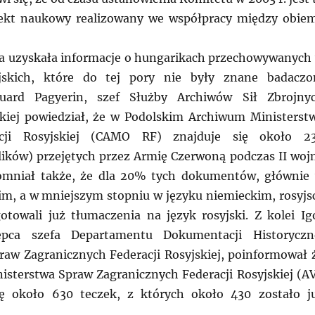
jekt naukowy realizowany we współpracy między obie
a uzyskała informacje o hungarikach przechowywanych
yjskich, które do tej pory nie były znane badacz
duard Pagyerin, szef Służby Archiwów Sił Zbrojny
skiej powiedział, że w Podolskim Archiwum Ministerst
cji Rosyjskiej (CAMO RF) znajduje się około 2
ków) przejętych przez Armię Czerwoną podczas II woj
omniał także, że dla 20% tych dokumentów, głównie
im, a w mniejszym stopniu w języku niemieckim, rosyjs
gotowali już tłumaczenia na język rosyjski. Z kolei Ig
tępca szefa Departamentu Dokumentacji Historyczn
raw Zagranicznych Federacji Rosyjskiej, poinformował 
isterstwa Spraw Zagranicznych Federacji Rosyjskiej (A
ię około 630 teczek, z których około 430 zostało j