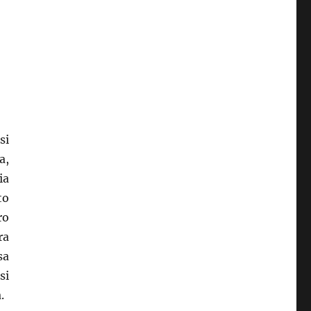
si
a,
ia
to
ro
ra
sa
si
.