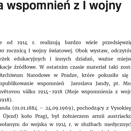
a wspomnień z I wojny
ie od 1914 r. realizują bardzo wiele przedsięwzi
00 rocznicą I wojny światowej. Obok wystaw, odczytó
ieżek edukacyjnych i innych działań, ważne miejs
kacje źródłowe. W ostatnim czasie materiał taki zost
Archiwum Narodowe w Pradze, które pokusiło się
 opublikowanie wspomnień Jaroslava Jandy, pt. Mo
světovou válku 1914–1918 (Moje wspomnienia z woj
1918).
Janda (01.01.1884 – 24.09.1969), pochodzący z Vysokie
 Újezd) koło Pragi, był żołnierzem armii austriack
owołanym do wojska w 1914 r. w służbach medycznyc