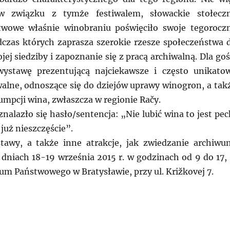
w związku z tymże festiwalem, słowackie stołecz
wowe właśnie winobraniu poświęciło swoje tegorocz
dczas których zaprasza szerokie rzesze społeczeństwa 
ej siedziby i zapoznanie się z pracą archiwalną. Dla goś
ystawę prezentującą najciekawsze i często unikato
walne, odnoszące się do dziejów uprawy winogron, a tak
umpcji wina, zwłaszcza w regionie Račy.
nalazło się hasło/sentencja: „Nie lubić wina to jest pec
o już nieszczęście”.
tawy, a także inne atrakcje, jak zwiedzanie archiwu
 dniach 18-19 września 2015 r. w godzinach od 9 do 17,
um Państwowego w Bratysławie, przy ul. Križkovej 7.