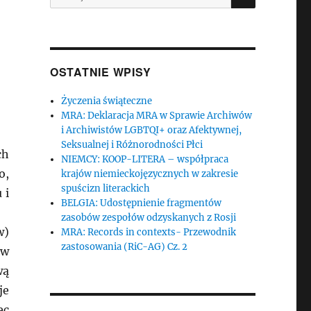
OSTATNIE WPISY
Życzenia świąteczne
MRA: Deklaracja MRA w Sprawie Archiwów
i Archiwistów LGBTQI+ oraz Afektywnej,
Seksualnej i Różnorodności Płci
ch
NIEMCY: KOOP-LITERA – współpraca
o,
krajów niemieckojęzycznych w zakresie
spuścizn literackich
 i
BELGIA: Udostępnienie fragmentów
zasobów zespołów odzyskanych z Rosji
w)
MRA: Records in contexts- Przewodnik
zastosowania (RiC-AG) Cz. 2
 w
wą
je
ęc