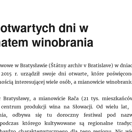
twartych dni w
matem winobrania
owe w Bratysławie (Štátny archiv v Bratislave) w dnia
2015 r. urządził swoje dni otwarte, które poświęcon
ością interesującej wiele osób, a mianowicie winobraniu
c Bratysławy, a mianowicie Rača (21 tys. mieszkańcó
centrum produkcji wina na Słowacji. Od wielu lat,
nia, odbywa się tu doroczny festiwal pod naz
podczas którego kultywowane są regionalne tradyc
 bardzo charakterystycznego dla tego regionu. Nic wi