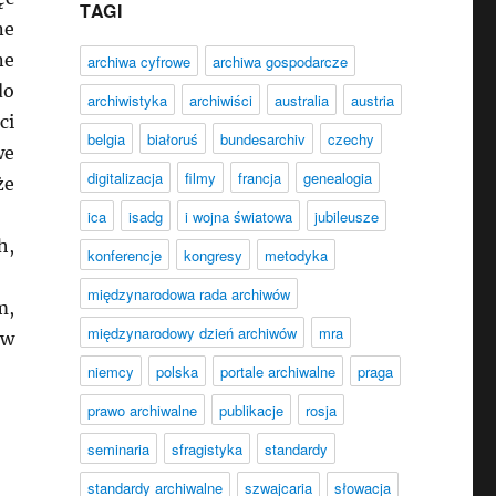
TAGI
ne
ne
archiwa cyfrowe
archiwa gospodarcze
do
archiwistyka
archiwiści
australia
austria
ci
belgia
białoruś
bundesarchiv
czechy
we
digitalizacja
filmy
francja
genealogia
że
ica
isadg
i wojna światowa
jubileusze
h,
konferencje
kongresy
metodyka
międzynarodowa rada archiwów
m,
międzynarodowy dzień archiwów
mra
 w
niemcy
polska
portale archiwalne
praga
prawo archiwalne
publikacje
rosja
seminaria
sfragistyka
standardy
standardy archiwalne
szwajcaria
słowacja