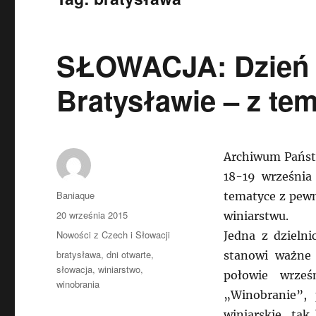
SŁOWACJA: Dzień o
Bratysławie – z te
Archiwum Państw
18-19 września 
Autor
Baniaque
tematyce z pewn
Data
20 września 2015
winiarstwu.
publikacji
Kategorie
Nowości z Czech i Słowacji
Jedna z dzielni
Tagi
bratysława
,
dni otwarte
,
stanowi ważne 
słowacja
,
winiarstwo
,
połowie wrześ
winobrania
„Winobranie”, 
winiarskie, tak