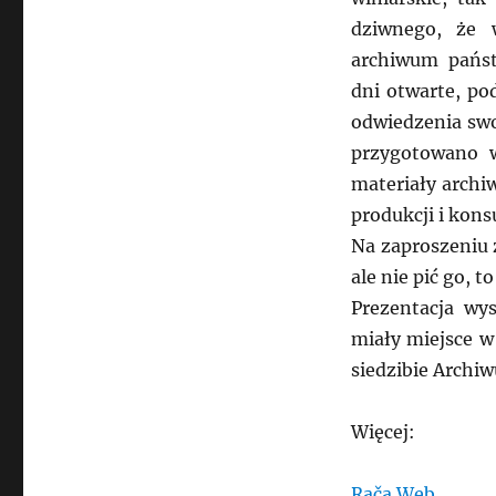
dziwnego, że 
archiwum państ
dni otwarte, po
odwiedzenia swoj
przygotowano w
materiały archi
produkcji i kons
Na zaproszeniu z
ale nie pić go, t
Prezentacja wys
miały miejsce w
siedzibie Archiw
Więcej:
Rača Web