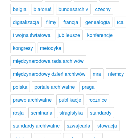
belgia
białoruś
bundesarchiv
czechy
digitalizacja
filmy
francja
genealogia
ica
i wojna światowa
jubileusze
konferencje
kongresy
metodyka
międzynarodowa rada archiwów
międzynarodowy dzień archiwów
mra
niemcy
polska
portale archiwalne
praga
prawo archiwalne
publikacje
rocznice
rosja
seminaria
sfragistyka
standardy
standardy archiwalne
szwajcaria
słowacja