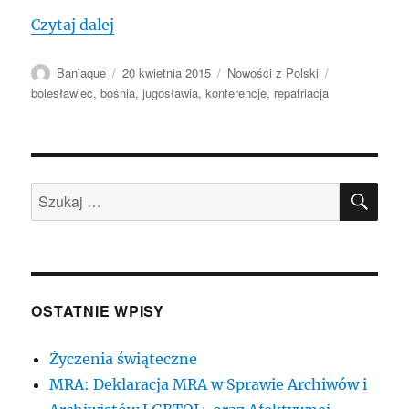
„POLSKA: Nasza polska Bośnia – międz
Czytaj dalej
Autor
Data
Kategorie
Tagi
Baniaque
20 kwietnia 2015
Nowości z Polski
publikacji
bolesławiec
,
bośnia
,
jugosławia
,
konferencje
,
repatriacja
SZU
Szukaj:
OSTATNIE WPISY
Życzenia świąteczne
MRA: Deklaracja MRA w Sprawie Archiwów i