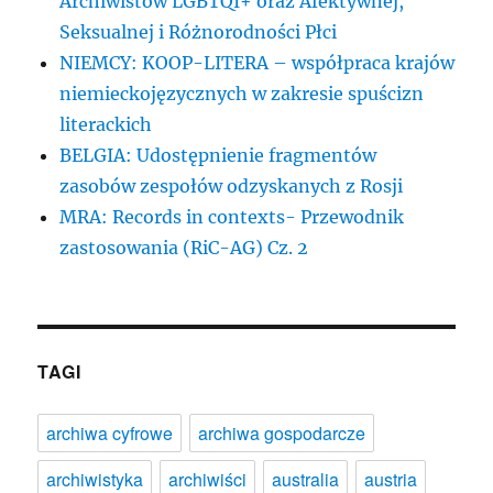
Archiwistów LGBTQI+ oraz Afektywnej,
Seksualnej i Różnorodności Płci
NIEMCY: KOOP-LITERA – współpraca krajów
niemieckojęzycznych w zakresie spuścizn
literackich
BELGIA: Udostępnienie fragmentów
zasobów zespołów odzyskanych z Rosji
MRA: Records in contexts- Przewodnik
zastosowania (RiC-AG) Cz. 2
TAGI
archiwa cyfrowe
archiwa gospodarcze
archiwistyka
archiwiści
australia
austria