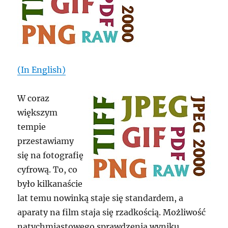
(In English)
W coraz
większym
tempie
przestawiamy
się na fotografię
cyfrową. To, co
było kilkanaście
lat temu nowinką staje się standardem, a
aparaty na film staja się rzadkością. Możliwość
natychmiastowego sprawdzenia wyniku,