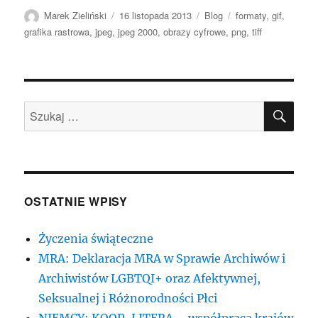
Autor
Data
Kategorie
Tagi
Marek Zieliński
16 listopada 2013
Blog
formaty
,
gif
,
publikacji
grafika rastrowa
,
jpeg
,
jpeg 2000
,
obrazy cyfrowe
,
png
,
tiff
SZU
Szukaj:
OSTATNIE WPISY
Życzenia świąteczne
MRA: Deklaracja MRA w Sprawie Archiwów i
Archiwistów LGBTQI+ oraz Afektywnej,
Seksualnej i Różnorodności Płci
NIEMCY: KOOP-LITERA – współpraca krajów