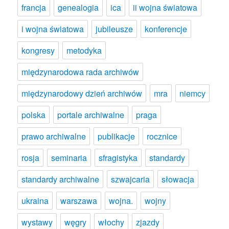
francja
genealogia
ica
ii wojna światowa
i wojna światowa
jubileusze
konferencje
kongresy
metodyka
międzynarodowa rada archiwów
międzynarodowy dzień archiwów
mra
niemcy
polska
portale archiwalne
praga
prawo archiwalne
publikacje
rocznice
rosja
seminaria
sfragistyka
standardy
standardy archiwalne
szwajcaria
słowacja
ukraina
warszawa
wojna.
wojny
wystawy
węgry
włochy
zjazdy