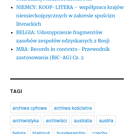
NIEMCY: KOOP-LITERA – współpraca krajów
niemieckojęzycznych w zakresie spuścizn
literackich
BELGIA: Udostępnienie fragmentów
zasobów zespołów odzyskanych z Rosji
MRA: Records in contexts- Przewodnik
zastosowania (RiC-AG) Cz. 2
TAGI
archiwa cyfrowe
archiwa kościelne
archiwistyka
archiwiści
australia
austria
belgia
białoruś
bundesarchiv
czechy