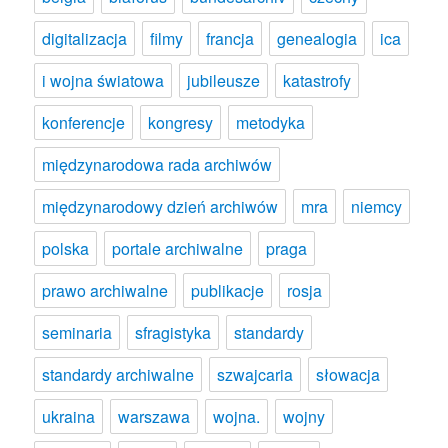
digitalizacja
filmy
francja
genealogia
ica
i wojna światowa
jubileusze
katastrofy
konferencje
kongresy
metodyka
międzynarodowa rada archiwów
międzynarodowy dzień archiwów
mra
niemcy
polska
portale archiwalne
praga
prawo archiwalne
publikacje
rosja
seminaria
sfragistyka
standardy
standardy archiwalne
szwajcaria
słowacja
ukraina
warszawa
wojna.
wojny