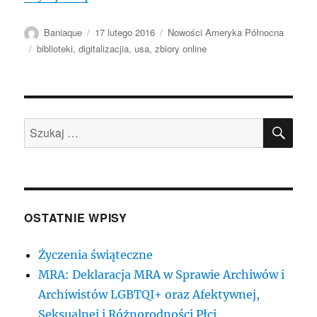
Autor
Data
Kategorie
Baniaque
17 lutego 2016
Nowości Ameryka Północna
publikacji
Tagi
biblioteki
,
digitalizacjia
,
usa
,
zbiory online
SZU
Szukaj:
OSTATNIE WPISY
Życzenia świąteczne
MRA: Deklaracja MRA w Sprawie Archiwów i
Archiwistów LGBTQI+ oraz Afektywnej,
Seksualnej i Różnorodności Płci