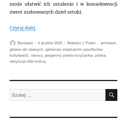
może ułatwić ich ustalenie i w konsekwencji
zwrot zrabowanych dzieł sztuki.
„POLSKA-NIEMCY: Długi powrót z Niemi
Czytaj dalej
Autor
Data
Kategorie
Tagi
Baniaque
6 grudnia 2025
Nowości z Polski
archiwum
publikacji
główne akt dawnych
,
geheimes staatsarchiv preußischer
kulturbesitz
,
niemcy
,
pergaminy polsko krzyżackie
,
polska
,
restytucja dóbr kultury.
SZU
Szukaj: