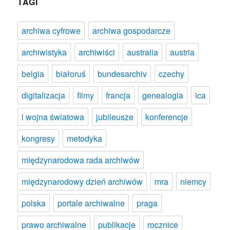
TAGI
archiwa cyfrowe
archiwa gospodarcze
archiwistyka
archiwiści
australia
austria
belgia
białoruś
bundesarchiv
czechy
digitalizacja
filmy
francja
genealogia
ica
i wojna światowa
jubileusze
konferencje
kongresy
metodyka
międzynarodowa rada archiwów
międzynarodowy dzień archiwów
mra
niemcy
polska
portale archiwalne
praga
prawo archiwalne
publikacje
rocznice