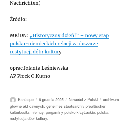
Nachrichten)
Źródło:
MKiDN:
„Historyczny dzień!” – nowy etap
polsko-niemieckich relacji w obszarze
restytucji dóbr kultur
y
oprac.Jolanta Leśniewska
AP Płock O.Kutno
Autor
Data
Kategorie
Tagi
Baniaque
6 grudnia 2025
Nowości z Polski
archiwum
publikacji
główne akt dawnych
,
geheimes staatsarchiv preußischer
kulturbesitz
,
niemcy
,
pergaminy polsko krzyżackie
,
polska
,
restytucja dóbr kultury.