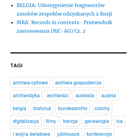
BELGIA: Udostępnienie fragmentów
zasobów zespołów odzyskanych z Rosji
MRA: Records in contexts- Przewodnik
zastosowania (RiC-AG) Cz. 2
TAGI
archiwa cyfrowe
archiwa gospodarcze
archiwistyka
archiwiści
australia
austria
belgia
białoruś
bundesarchiv
czechy
digitalizacja
filmy
francja
genealogia
ica
i wojna światowa
jubileusze
konferencje