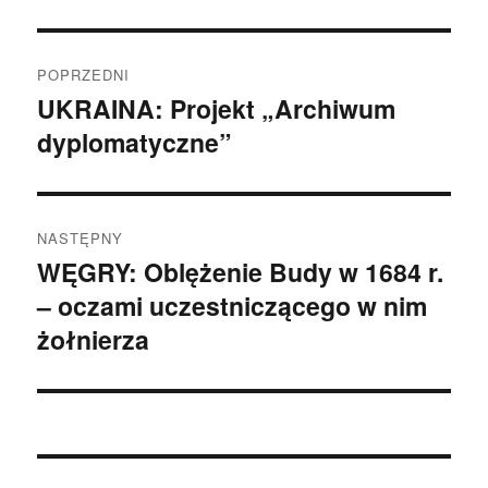
Nawigacja
POPRZEDNI
wpisu
UKRAINA: Projekt „Archiwum
Poprzedni
dyplomatyczne”
wpis:
NASTĘPNY
WĘGRY: Oblężenie Budy w 1684 r.
Następny
– oczami uczestniczącego w nim
wpis:
żołnierza