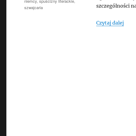
niemcy
,
spuścizny literackie
,
szczególności na
szwajcaria
„NIE
Czytaj dalej