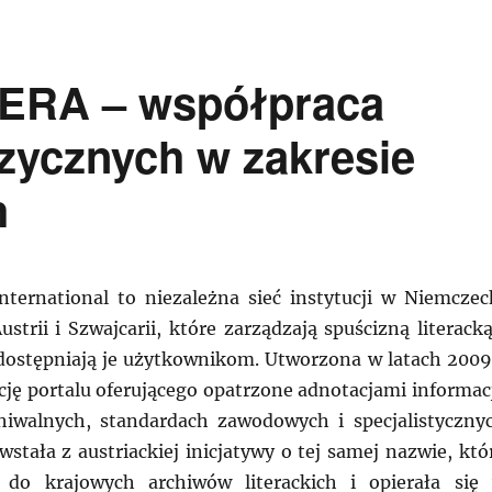
ERA – współpraca
zycznych w zakresie
h
ernational to niezależna sieć instytucji w Niemczec
trii i Szwajcarii, które zarządzają spuścizną literacką
dostępniają je użytkownikom. Utworzona w latach 200
kcję portalu oferującego opatrzone adnotacjami informac
hiwalnych, standardach zawodowych i specjalistyczny
wstała z austriackiej inicjatywy o tej samej nazwie, któ
ę do krajowych archiwów literackich i opierała się