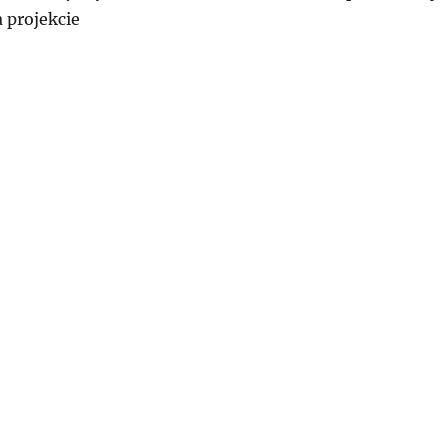
 projekcie
MCY: KOOP-LITERA – współpraca krajów niemieckojęzycz