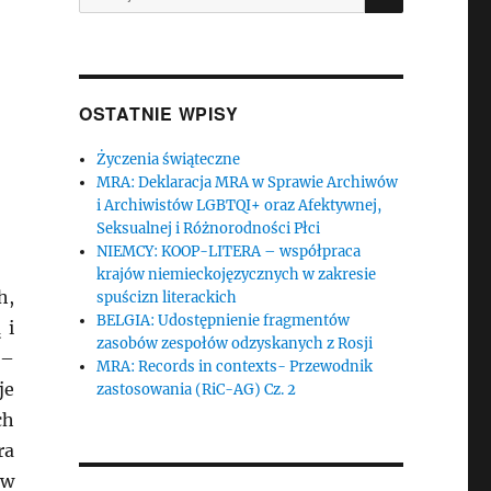
OSTATNIE WPISY
Życzenia świąteczne
MRA: Deklaracja MRA w Sprawie Archiwów
i Archiwistów LGBTQI+ oraz Afektywnej,
Seksualnej i Różnorodności Płci
NIEMCY: KOOP-LITERA – współpraca
krajów niemieckojęzycznych w zakresie
h,
spuścizn literackich
BELGIA: Udostępnienie fragmentów
 i
zasobów zespołów odzyskanych z Rosji
9–
MRA: Records in contexts- Przewodnik
je
zastosowania (RiC-AG) Cz. 2
ch
ra
 w