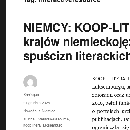
NIEMCY: KOOP-LIT
krajów niemieckoję
spuścizn literackic
KOOP-LITERA Int
Luksemburgu, Aus
Autor
Baniaque
zbiorami oraz u
Data
21 grudnia 2025
2010, pełni fun
publikacji
Kategorie
Nowości z Niemiec
o portalach arc
Tagi
austria
,
interactiveresource
,
publikacjach. Po
koop litera
,
luksemburg.
,
ograniczała si