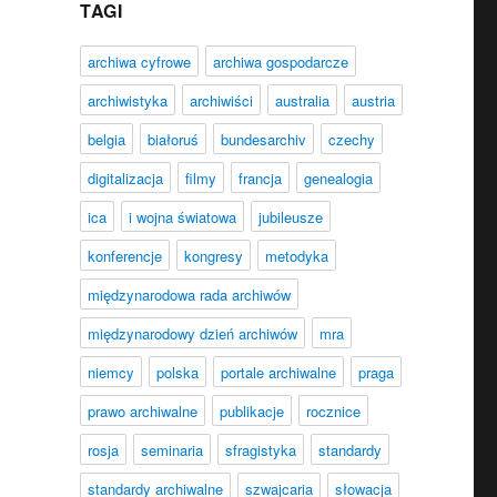
TAGI
archiwa cyfrowe
archiwa gospodarcze
nych w zakresie spuścizn literackich”
archiwistyka
archiwiści
australia
austria
belgia
białoruś
bundesarchiv
czechy
digitalizacja
filmy
francja
genealogia
ica
i wojna światowa
jubileusze
konferencje
kongresy
metodyka
międzynarodowa rada archiwów
międzynarodowy dzień archiwów
mra
niemcy
polska
portale archiwalne
praga
prawo archiwalne
publikacje
rocznice
rosja
seminaria
sfragistyka
standardy
standardy archiwalne
szwajcaria
słowacja