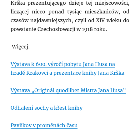
Krška prezentującego dzieje tej miejscowości,
liczącej nieco ponad tysiąc mieszkańców, od
czasów najdawniejszych, czyli od XIV wieku do
powstanie Czechosłowacji w 1918 roku.
Więcej:
Výstava k 600. výročí pobytu Jana Husa na
hradě Krakovci a prezentace knihy Jana Krška
Výstava „Originál quodlibet Mistra Jana Husa”
Odhalení sochy a křest knihy
Pavlíkov v proměnách času