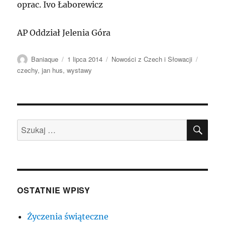
oprac. Ivo Łaborewicz
AP Oddział Jelenia Góra
Autor
Data
Kategorie
Tagi
Baniaque
1 lipca 2014
Nowości z Czech i Słowacji
publikacji
czechy
,
jan hus
,
wystawy
SZU
Szukaj:
OSTATNIE WPISY
Życzenia świąteczne