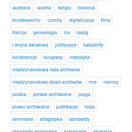
australia
austria
belgia
białoruś
bundesarchiv
czechy
digitalizacja
filmy
francja
genealogia
ica
isadg
i wojna światowa
jubileusze
katastrofy
konferencje
kongresy
metodyka
międzynarodowa rada archiwów
międzynarodowy dzień archiwów
mra
niemcy
polska
portale archiwalne
praga
prawo archiwalne
publikacje
rosja
seminaria
sfragistyka
standardy
standardy archiwalne
szwajcaria
słowacja