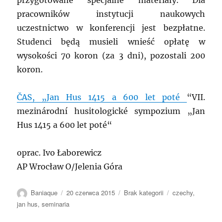
przygotowane specjalne materiały. Dla
pracowników instytucji naukowych
uczestnictwo w konferencji jest bezpłatne.
Studenci będą musieli wnieść opłatę w
wysokości 70 koron (za 3 dni), pozostali 200
koron.
ČAS, „Jan Hus 1415 a 600 let poté
“VII.
mezinárodní husitologické sympozium „Jan
Hus 1415 a 600 let poté“
oprac. Ivo Łaborewicz
AP Wrocław O/Jelenia Góra
Autor
Data
Kategorie
Tagi
Baniaque
20 czerwca 2015
Brak kategorii
czechy
,
publikacji
jan hus
,
seminaria