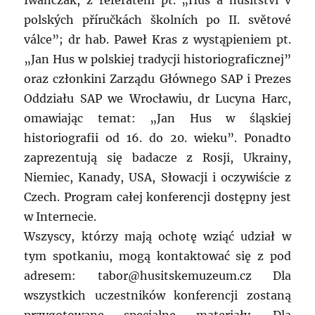
Iwanczak, z referatem pt. „Hus a husitství v
polských příručkách školních po II. světové
válce”; dr hab. Paweł Kras z wystąpieniem pt.
„Jan Hus w polskiej tradycji historiograficznej”
oraz członkini Zarządu Głównego SAP i Prezes
Oddziału SAP we Wrocławiu, dr Lucyna Harc,
omawiając temat: „Jan Hus w śląskiej
historiografii od 16. do 20. wieku”. Ponadto
zaprezentują się badacze z Rosji, Ukrainy,
Niemiec, Kanady, USA, Słowacji i oczywiście z
Czech. Program całej konferencji dostępny jest
w Internecie.
Wszyscy, którzy mają ochotę wziąć udział w
tym spotkaniu, mogą kontaktować się z pod
adresem: tabor@husitskemuzeum.cz Dla
wszystkich uczestników konferencji zostaną