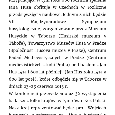
Przypadająca w tym roku 600 rocznica spalenia
Jana Husa obfituje w Czechach w rozliczne
przedsięwzięcia naukowe. Jednym z nich będzie
VII Międzynarodowe Sympozjum
husytologiczne, zorganizowane przez Muzeum
Husyckie w Taborze (Husitské muzeum v
Táboře), Towarzystwo Muzeów Husa w Pradze
(Společnost Husova muzea v Praze), Centrum
Badań Mediewistycznych w Pradze (Centrum
medievistických studií Praha) pod hasłem „Jan
Hus 1415 i 600 lat później” (Jan Hus roku 1415 a
600 let poté), które odbędzie się w Taborze w
dniach 23-25 czerwca 2015 r.
W konferencji przewidziano aż 32 wystąpienia
badaczy z kilku krajów, w tym również z Polski.
Nasz kraj reprezentować będą: prof. Wojciech