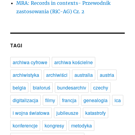
MRA: Records in contexts- Przewodnik
zastosowania (RiC-AG) Cz. 2
TAGI
archiwa cyfrowe
archiwa kościelne
archiwistyka
archiwiści
australia
austria
belgia
białoruś
bundesarchiv
czechy
digitalizacja
filmy
francja
genealogia
ica
i wojna światowa
jubileusze
katastrofy
konferencje
kongresy
metodyka