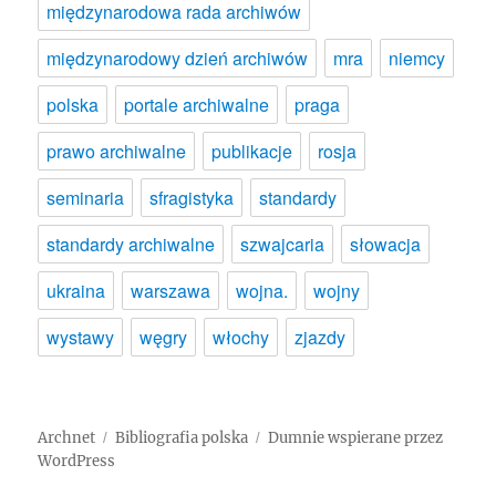
międzynarodowa rada archiwów
międzynarodowy dzień archiwów
mra
niemcy
polska
portale archiwalne
praga
prawo archiwalne
publikacje
rosja
seminaria
sfragistyka
standardy
standardy archiwalne
szwajcaria
słowacja
ukraina
warszawa
wojna.
wojny
wystawy
węgry
włochy
zjazdy
Archnet
Bibliografia polska
Dumnie wspierane przez
WordPress