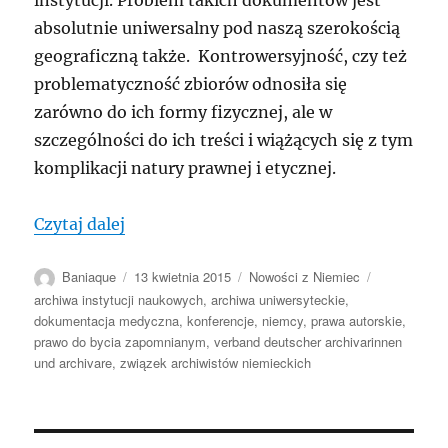
instytucji. Problem takich dokumentów jest
absolutnie uniwersalny pod naszą szerokością
geograficzną także. Kontrowersyjność, czy też
problematyczność zbiorów odnosiła się
zarówno do ich formy fizycznej, ale w
szczególności do ich treści i wiążących się z tym
komplikacji natury prawnej i etycznej.
„NIEMCY: Akta pod specjalnym nadzorem
Czytaj dalej
Autor
Data
Kategorie
Tagi
Baniaque
13 kwietnia 2015
Nowości z Niemiec
publikacji
archiwa instytucji naukowych
,
archiwa uniwersyteckie
,
dokumentacja medyczna
,
konferencje
,
niemcy
,
prawa autorskie
,
prawo do bycia zapomnianym
,
verband deutscher archivarinnen
und archivare
,
związek archiwistów niemieckich