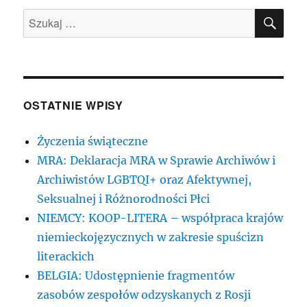
SZU
Szukaj:
OSTATNIE WPISY
Życzenia świąteczne
MRA: Deklaracja MRA w Sprawie Archiwów i
Archiwistów LGBTQI+ oraz Afektywnej,
Seksualnej i Różnorodności Płci
NIEMCY: KOOP-LITERA – współpraca krajów
niemieckojęzycznych w zakresie spuścizn
literackich
BELGIA: Udostępnienie fragmentów
zasobów zespołów odzyskanych z Rosji