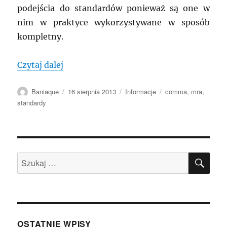
podejścia do standardów ponieważ są one w
nim w praktyce wykorzystywane w sposób
kompletny.
„MRA: Standaryzacja w archiwistyce. S
Czytaj dalej
Autor
Data
Kategorie
Tagi
Baniaque
16 sierpnia 2013
Informacje
comma
,
mra
,
publikacji
standardy
SZU
Szukaj:
OSTATNIE WPISY