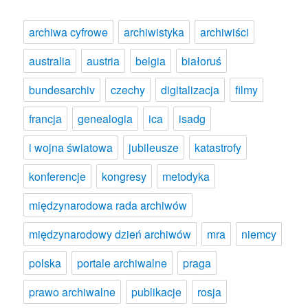
archiwa cyfrowe
archiwistyka
archiwiści
australia
austria
belgia
białoruś
bundesarchiv
czechy
digitalizacja
filmy
francja
genealogia
ica
isadg
i wojna światowa
jubileusze
katastrofy
konferencje
kongresy
metodyka
międzynarodowa rada archiwów
międzynarodowy dzień archiwów
mra
niemcy
polska
portale archiwalne
praga
prawo archiwalne
publikacje
rosja