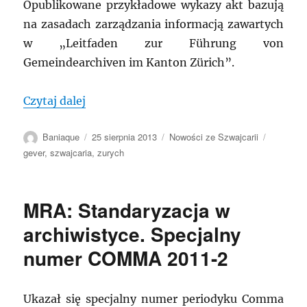
Opublikowane przykładowe wykazy akt bazują
na zasadach zarządzania informacją zawartych
w „Leitfaden zur Führung von
Gemeindearchiven im Kanton Zürich”.
„SZWAJCARIA: Zmiany we wzorcowych wyk
Czytaj dalej
Autor
Data
Kategorie
Tagi
Baniaque
25 sierpnia 2013
Nowości ze Szwajcarii
publikacji
gever
,
szwajcaria
,
zurych
MRA: Standaryzacja w
archiwistyce. Specjalny
numer COMMA 2011-2
Ukazał się specjalny numer periodyku Comma