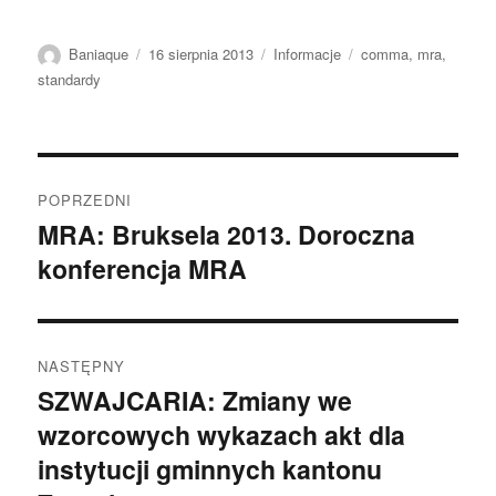
Autor
Data
Kategorie
Tagi
Baniaque
16 sierpnia 2013
Informacje
comma
,
mra
,
publikacji
standardy
Nawigacja
POPRZEDNI
wpisu
MRA: Bruksela 2013. Doroczna
Poprzedni
konferencja MRA
wpis:
NASTĘPNY
SZWAJCARIA: Zmiany we
Następny
wzorcowych wykazach akt dla
wpis:
instytucji gminnych kantonu