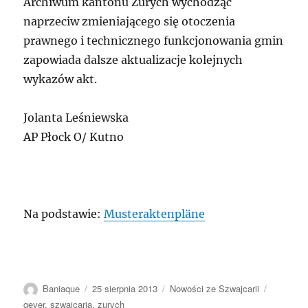
Archiwum kantonu Zurych wychodząc
naprzeciw zmieniającego się otoczenia
prawnego i technicznego funkcjonowania gmin
zapowiada dalsze aktualizacje kolejnych
wykazów akt.
Jolanta Leśniewska
AP Płock O/ Kutno
Na podstawie:
Musteraktenpläne
Autor
Data
Kategorie
Tagi
Baniaque
25 sierpnia 2013
Nowości ze Szwajcarii
publikacji
gever
,
szwajcaria
,
zurych