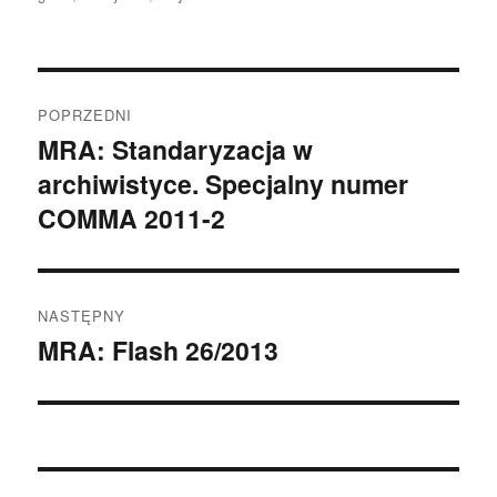
Nawigacja
POPRZEDNI
wpisu
MRA: Standaryzacja w
Poprzedni
archiwistyce. Specjalny numer
wpis:
COMMA 2011-2
NASTĘPNY
MRA: Flash 26/2013
Następny
wpis: