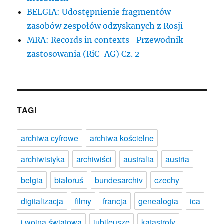
BELGIA: Udostępnienie fragmentów
zasobów zespołów odzyskanych z Rosji
MRA: Records in contexts- Przewodnik
zastosowania (RiC-AG) Cz. 2
TAGI
archiwa cyfrowe
archiwa kościelne
archiwistyka
archiwiści
australia
austria
belgia
białoruś
bundesarchiv
czechy
digitalizacja
filmy
francja
genealogia
ica
i wojna światowa
jubileusze
katastrofy