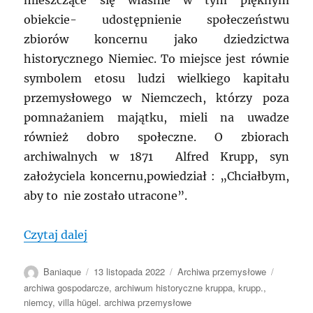
mieszczące się właśnie w tym pięknym
obiekcie- udostępnienie społeczeństwu
zbiorów koncernu jako dziedzictwa
historycznego Niemiec. To miejsce jest równie
symbolem etosu ludzi wielkiego kapitału
przemysłowego w Niemczech, którzy poza
pomnażaniem majątku, mieli na uwadze
również dobro społeczne. O zbiorach
archiwalnych w 1871 Alfred Krupp, syn
założyciela koncernu,powiedział : „Chciałbym,
aby to nie zostało utracone”.
„NIEMCY: Archiwum Historyczne Kruppa
Czytaj dalej
Autor
Data
Kategorie
Tagi
Baniaque
13 listopada 2022
Archiwa przemysłowe
publikacji
archiwa gospodarcze
,
archiwum historyczne kruppa
,
krupp.
,
niemcy
,
villa hügel. archiwa przemysłowe