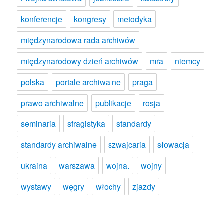
konferencje
kongresy
metodyka
międzynarodowa rada archiwów
międzynarodowy dzień archiwów
mra
niemcy
polska
portale archiwalne
praga
prawo archiwalne
publikacje
rosja
seminaria
sfragistyka
standardy
standardy archiwalne
szwajcaria
słowacja
ukraina
warszawa
wojna.
wojny
wystawy
węgry
włochy
zjazdy