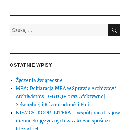
SZU
Szukaj:
OSTATNIE WPISY
Życzenia świąteczne
MRA: Deklaracja MRA w Sprawie Archiwów i
Archiwistów LGBTQI+ oraz Afektywnej,
Seksualnej i Różnorodności Płci
NIEMCY: KOOP-LITERA – współpraca krajów
niemieckojęzycznych w zakresie spuścizn
literackich