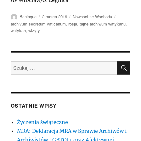
AP Wrocław/O. Legnica
Autor
Data
Kategorie
Tagi
Baniaque
2 marca 2016
Nowości ze Wschodu
publikacji
archivum secretum vaticanum
,
rosja
,
tajne archiwum watykanu
,
watykan
,
wizyty
SZU
Szukaj:
OSTATNIE WPISY
Życzenia świąteczne
MRA: Deklaracja MRA w Sprawie Archiwów i
Archiwistów LGBTQI+ oraz Afektywnej,