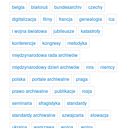
belgia
białoruś
bundesarchiv
czechy
digitalizacja
filmy
francja
genealogia
ica
i wojna światowa
jubileusze
katastrofy
konferencje
kongresy
metodyka
międzynarodowa rada archiwów
międzynarodowy dzień archiwów
mra
niemcy
polska
portale archiwalne
praga
prawo archiwalne
publikacje
rosja
seminaria
sfragistyka
standardy
standardy archiwalne
szwajcaria
słowacja
ukraina
warszawa
wojna.
wojny