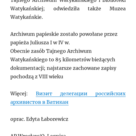
Tajnego Archiwum Watykańskiego i Biblioteki
Watykańskiej; odwiedziła także Muzea
Watykańskie.
Archiwum papieskie zostało powołane przez
papieża Juliusza I w IV w.
Obecnie zasób Tajnego Archiwum
Watykańskiego to 85 kilometrów bieżących
dokumentacji; najstarsze zachowane zapisy
pochodzą z VIII wieku
Więcej:
Визит делегации российских
архивистов в Ватикан
oprac. Edyta Łaborewicz