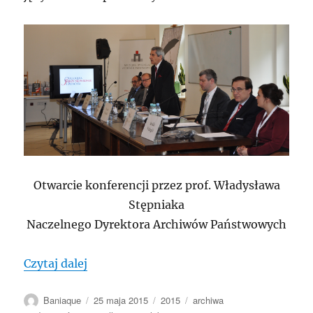
Otwarcie konferencji przez prof. Władysława
Stępniaka
Naczelnego Dyrektora Archiwów Państwowych
„POLSKA: Colloquia Jerzy Skowronek de
Czytaj dalej
Autor
Data
Kategorie
Tagi
Baniaque
25 maja 2015
2015
archiwa