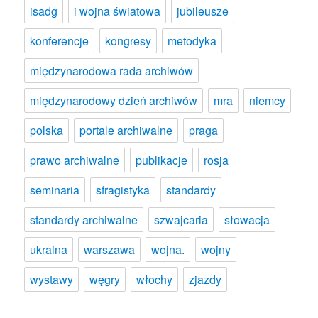
isadg
i wojna światowa
jubileusze
konferencje
kongresy
metodyka
międzynarodowa rada archiwów
międzynarodowy dzień archiwów
mra
niemcy
polska
portale archiwalne
praga
prawo archiwalne
publikacje
rosja
seminaria
sfragistyka
standardy
standardy archiwalne
szwajcaria
słowacja
ukraina
warszawa
wojna.
wojny
wystawy
węgry
włochy
zjazdy