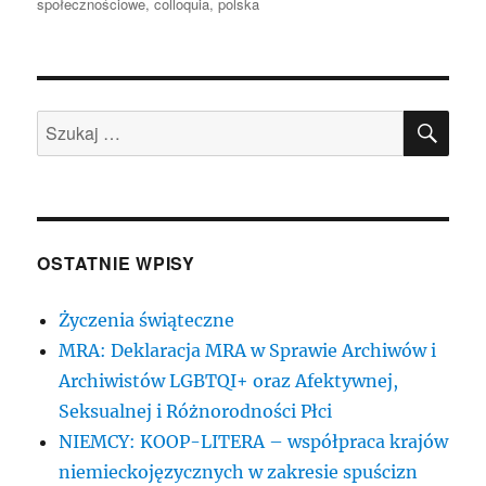
publikacji
społecznościowe
,
colloquia
,
polska
SZU
Szukaj:
OSTATNIE WPISY
Życzenia świąteczne
MRA: Deklaracja MRA w Sprawie Archiwów i
Archiwistów LGBTQI+ oraz Afektywnej,
Seksualnej i Różnorodności Płci
NIEMCY: KOOP-LITERA – współpraca krajów
niemieckojęzycznych w zakresie spuścizn