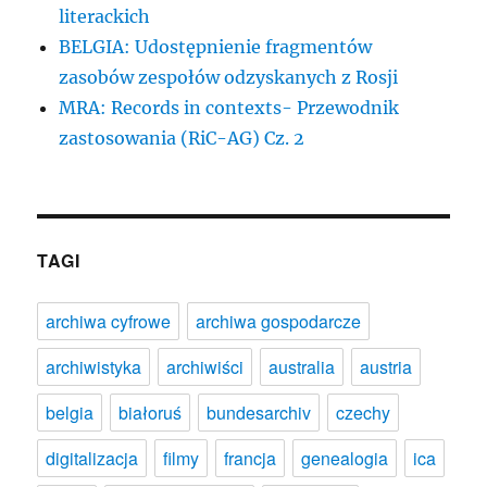
literackich
BELGIA: Udostępnienie fragmentów
zasobów zespołów odzyskanych z Rosji
MRA: Records in contexts- Przewodnik
zastosowania (RiC-AG) Cz. 2
TAGI
archiwa cyfrowe
archiwa gospodarcze
archiwistyka
archiwiści
australia
austria
belgia
białoruś
bundesarchiv
czechy
digitalizacja
filmy
francja
genealogia
ica