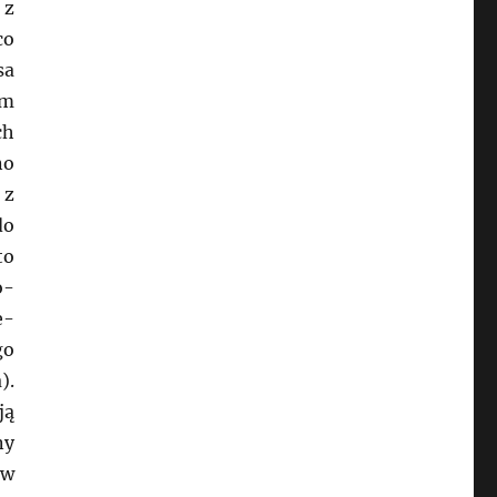
 z
co
sa
um
ch
no
 z
do
to
o-
e-
go
).
ją
ny
ów