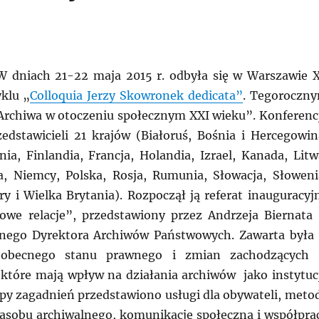
W dniach 21-22 maja 2015 r. odbyła się w Warszawie 
yklu „
Colloquia Jerzy Skowronek dedicata”
. Tegoroczn
rchiwa w otoczeniu społecznym XXI wieku”. Konferenc
edstawicieli 21 krajów (Białoruś, Bośnia i Hercegowin
nia, Finlandia, Francja, Holandia, Izrael, Kanada, Litw
, Niemcy, Polska, Rosja, Rumunia, Słowacja, Słoweni
ry i Wielka Brytania). Rozpoczął ją referat inauguracyj
owe relacje”, przedstawiony przez Andrzeja Biernata
lnego Dyrektora Archiwów Państwowych. Zawarta była
obecnego stanu prawnego i zmian zachodzących
 które mają wpływ na działania archiwów jako instytucj
py zagadnień przedstawiono usługi dla obywateli, meto
asobu archiwalnego, komunikację społeczną i współpra