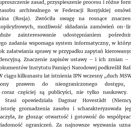
uproszczenie zasad, przyspieszenie procesu i różne for
zasobu archiwalnego w Federacji Rosyjskiej omówi
nina (Rosja). Zwróciła uwagę na rosnące znaczen
kopiicyfrowych, możliwość składania zamówień on-li
duże zainteresowanie udostępnianiem pośredni
go zadania wspomaga system informatyczny, w któr
ok załatwiania sprawy w przypadku zapytań kierowany
dencyjną. Znaczenie zapisów ustawy – i ich zmian –
okumentów Instytutu Pamięci Narodowej podkreślił Raf
 W ciągu kilkunastu lat istnienia IPN wczesny „duch MS
piony prawem do nieograniczonego dostępu,
coraz częściej są publicyści, nie tylko naukowcy.
t Stasi opowiedziała Dagmar Hovestädt (Niemcy
istorię gromadzenia zasobu i scharakteryzowała je
aczyła, że głosząc otwartość i gotowość do współprac
wiadomość ograniczeń. Za najnowsze wyzwania uzna