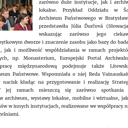
zarówno duże instytucje, jak i archi
lokalne. Przykład Oddziału w Ša
Archiwum Państwowego w Bratysław
przedstawiła Júlia Ďurčová (Słowacja
wskazując zarówno jego cieka
abytkowym dworze i znaczenie zasobu jako bazy do bad
ej, jak i możliwość współdziałania w ramach projekt
ch, np. Monasterium, Europejski Portal Archiwaln
pracę międzynarodową podejmuje także Litewsk
iwum Państwowe. Wspomniała o niej Reda Vainauskai
 nacisk kładąc na przygotowanie i realizację Strateg
 W jej ramach mieszczą się zarówno spotkania
 archiwum, wystawy lokalne, mobilne i wirtualne, jak
iów w innych instytucjach, realizowane we współpracy n
zelniami.