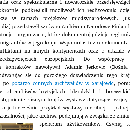
nia oraz spektakularne i nowatorskie przedsięwzięci
krotnie podkreślali możliwość ich realizowania dzię
akże w ramach projektów międzynarodowych. Jus
ndia) przedstawił zarówno Archiwum Narodowe Finlandi
tytucje i organizacje, które dokumentują dzieje regionó
imigrantów w jego kraju. Wspomniał też o dokumentac
nfliktami na innych kontynentach oraz o udziale 
zedsięwzięciach europejskich. Do współpracy
a kontaktów nawoływał Adamir Jerković (Bośnia
odwołując się do gorzkiego doświadczenia tego kraj
r. po
pożarze cennych archiwaliów w Sarajewie
, pom
e od archiwów brytyjskich, irlandzkich i chorwackic
stępnienie różnym krajów wystawy dotyczącej wojny
 to jednocześnie przykład wystawy mobilnej – jednej
iałalności, jakie archiwa podejmują w związku ze zmia
spektrum użytkowników.
Czynią t