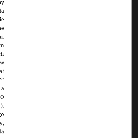
my
ła
ie
ne
m.
ym
ch
 w
ał
W”
 a
 O
).
go
y,
ła