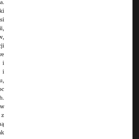
a.
ki
si
i,
w,
ji
we
 i
 i
u,
oc
h.
 w
 z
ną
ak