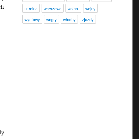
ch
ukraina
warszawa
wojna.
wojny
wystawy
węgry
włochy
zjazdy
ły