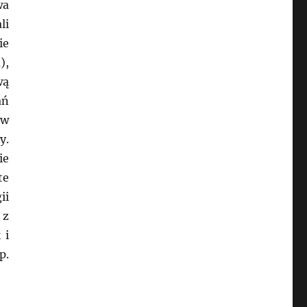
wa
li
ie
),
wą
ań
ów
y.
ie
te
ii
 z
 i
p.