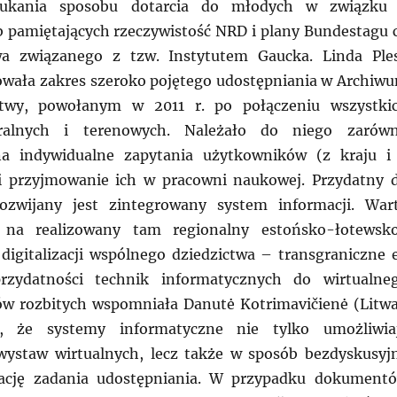
zukania sposobu dotarcia do młodych w związku
pamiętających rzeczywistość NRD i plany Bundestagu 
wa związanego z tzw. Instytutem Gaucka. Linda Ple
owała zakres szeroko pojętego udostępniania w Archiw
wy, powołanym w 2011 r. po połączeniu wszystki
ralnych i terenowych. Należało do niego zarów
a indywidualne zapytania użytkowników (z kraju i
 i przyjmowanie ich w pracowni naukowej. Przydatny 
rozwijany jest zintegrowany system informacji. War
 na realizowany tam regionalny estońsko-łotewsk
t digitalizacji wspólnego dziedzictwa – transgraniczne 
rzydatności technik informatycznych do wirtualne
ów rozbitych wspomniała Danutė Kotrimavičienė (Litwa
ż, że systemy informatyczne nie tylko umożliwia
wystaw wirtualnych, lecz także w sposób bezdyskusyj
izację zadania udostępniania. W przypadku dokument