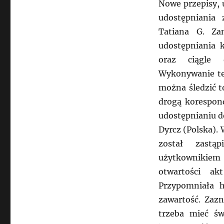
Nowe przepisy, 
udostępniania 
Tatiana G. Za
udostępniania 
oraz ciągle 
Wykonywanie te
można śledzić t
drogą korespon
udostępnianiu d
Dyrcz (Polska).
został zastą
użytkownikiem 
otwartości ak
Przypomniała h
zawartość. Zazn
trzeba mieć ś