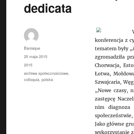
dedicata
konferencja z c
Autor
Baniaque
tematem były „A
Data
25 maja 2015
zgromadziła prz
publikacji
Kategorie
2015
Chorwacja, Esto
Tagi
archiwa społecznościowe
,
Łotwa, Mołdowa
colloquia
,
polska
Szwajcaria, Węg
„Nowe czasy, n
zastępcę Nacze
nim diagnoza 
społeczeństwie,
Jako główne gru
wykorzystanie z