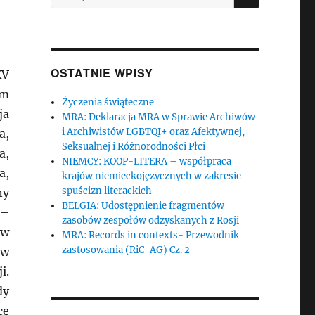
OSTATNIE WPISY
XV
ym
Życzenia świąteczne
ja
MRA: Deklaracja MRA w Sprawie Archiwów
i Archiwistów LGBTQI+ oraz Afektywnej,
a,
Seksualnej i Różnorodności Płci
a,
NIEMCY: KOOP-LITERA – współpraca
a,
krajów niemieckojęzycznych w zakresie
spuścizn literackich
ny
BELGIA: Udostępnienie fragmentów
 –
zasobów zespołów odzyskanych z Rosji
 w
MRA: Records in contexts- Przewodnik
zastosowania (RiC-AG) Cz. 2
 w
i.
dy
cę