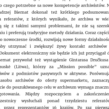
o czego potrzebne sa nowe kompetencje archiwistów. 
ndrzej Biernat dokonał też krótkiego podsumowan
h referatów, z których wynikało, że archiwa w wie
ją się z takimi samymi problemami, że nie są szero
u i preferują tradycyjne metody działania. Coraz części
po nowoczesne środki, rozwijają nowe formy działalnośc
aby utrzymać i zwiększyć żywy kontakt archiwów
okument elektroniczny nie będzie ich już przyciągał 
iernat przywołał też wystąpienie Gintarasa Dručkusa
šauskė (Litwa), którzy za „Mission possible” uzna
hiwów z podmiotów pasywnych w aktywne. Porównuj
zasobu archiwów do oferty supermarketu, zaznaczy
rcie do poszukiwanego celu w archiwum wymaga znaczn
ygotowania. Między rozpoczęciem a zakończeni
czestnicy wysłuchali ponad trzydziestu referató
h przez reprezentantów 16 krajów. Po raz pierws