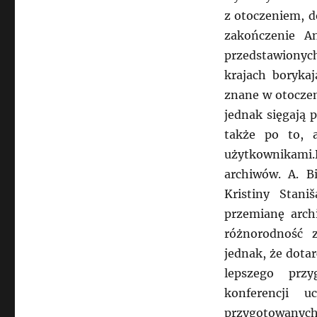
z otoczeniem, d
zakończenie A
przedstawionyc
krajach boryka
znane w otoczeni
jednak sięgają 
także po to, 
użytkownikami.D
archiwów. A. B
Kristiny Stani
przemianę arc
różnorodność 
jednak, że dota
lepszego prz
konferencji u
przygotowanyc