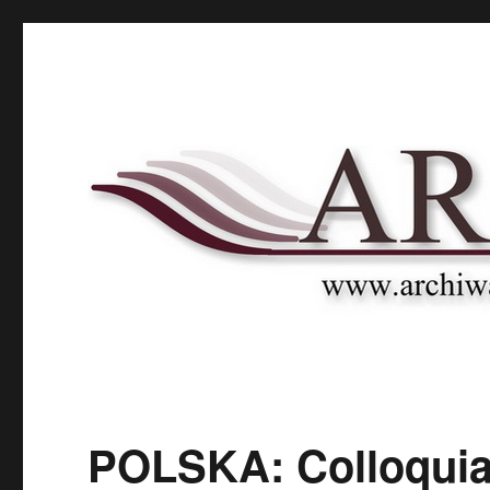
Archnet
Naukowy Portal Archiwalny
POLSKA: Colloquia