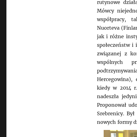
rutynowe działa
Mówcy niejedno
współpracy, t
Nuorteva (Finla
jak i różne ins
społeczeństw i 
związanej z ko
wspólnych pr
podtrzymywani
Hercegowina), 
kiedy w 2014 
nadeszła jedyni
Proponował udo
Srebrenicy. Był
nowych formy dz