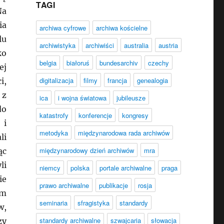
TAGI
Na
ia
archiwa cyfrowe
archiwa kościelne
lu
archiwistyka
archiwiści
australia
austria
ko
belgia
białoruś
bundesarchiv
czechy
ej
digitalizacja
filmy
francja
genealogia
i,
 z
ica
i wojna światowa
jubileusze
do
katastrofy
konferencje
kongresy
 i
metodyka
międzynarodowa rada archiwów
li
międzynarodowy dzień archiwów
mra
ąc
li
niemcy
polska
portale archiwalne
praga
ie
prawo archiwalne
publikacje
rosja
em
seminaria
sfragistyka
standardy
w,
standardy archiwalne
szwajcaria
słowacja
zy