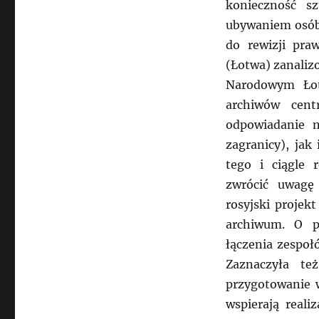
konieczność s
ubywaniem osób 
do rewizji pra
(Łotwa) zanaliz
Narodowym Łot
archiwów cent
odpowiadanie n
zagranicy), jak
tego i ciągle 
zwrócić uwagę
rosyjski projek
archiwum. O p
łączenia zespoł
Zaznaczyła te
przygotowanie 
wspierają real