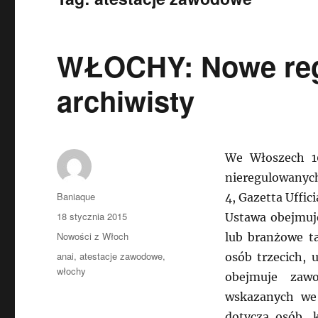
WŁOCHY: Nowe reg
archiwisty
We Włoszech 1
nieregulowanych
Autor
Baniaque
4, Gazetta Uffici
Data
18 stycznia 2015
Ustawa obejmuj
publikacji
Kategorie
Nowości z Włoch
lub branżowe ta
Tagi
anai
,
atestacje zawodowe
,
osób trzecich, 
włochy
obejmuje zawo
wskazanych we
dotyczą osób, 