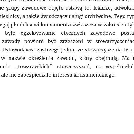
e grupy zawodowe objęte ustawą to: lekarze, adwokac
ieślnicy, a także świadczący usługi archiwalne. Tego ty
legają kodeksowi konsumenta zwłaszcza w zakresie etyk
 było egzekwowanie etycznych zawodowo post
 zawody powinni być zrzeszeni w stowarzyszenia
. Ustawodawca zastrzegł jedna, że stowarzyszenia te n
 w nazwie określenia zawodu, który obejmują. Ma 
zeniu „towarzyskich” stowarzyszeń, co wypełniało
ale nie zabezpieczało interesu konsumenckiego.
CHY: Nowe regulacje prawne zawodu archiwisty”