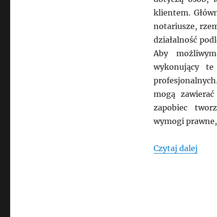
klientem. Główn
notariusze, rzem
działalność pod
Aby możliwym
wykonujący te
profesjonalnych
mogą zawierać
zapobiec twor
wymogi prawne, 
„WŁO
Czytaj dalej