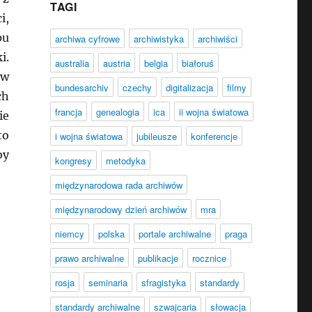
TAGI
i,
pu
archiwa cyfrowe
archiwistyka
archiwiści
i.
australia
austria
belgia
białoruś
aw
bundesarchiv
czechy
digitalizacja
filmy
ch
francja
genealogia
ica
ii wojna światowa
ie
to
i wojna światowa
jubileusze
konferencje
by
kongresy
metodyka
międzynarodowa rada archiwów
międzynarodowy dzień archiwów
mra
niemcy
polska
portale archiwalne
praga
prawo archiwalne
publikacje
rocznice
rosja
seminaria
sfragistyka
standardy
standardy archiwalne
szwajcaria
słowacja