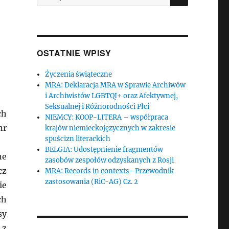
OSTATNIE WPISY
Życzenia świąteczne
MRA: Deklaracja MRA w Sprawie Archiwów
i Archiwistów LGBTQI+ oraz Afektywnej,
Seksualnej i Różnorodności Płci
ch
NIEMCY: KOOP-LITERA – współpraca
nr
krajów niemieckojęzycznych w zakresie
spuścizn literackich
BELGIA: Udostępnienie fragmentów
ne
zasobów zespołów odzyskanych z Rosji
cz
MRA: Records in contexts- Przewodnik
zastosowania (RiC-AG) Cz. 2
ie
ch
sy
 z