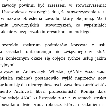
 zawody powinni być zrzeszeni w stowarzyszenia
. Ustawodawca zastrzegł jedna, że stowarzyszenia te n
 w nazwie określenia zawodu, który obejmują. Ma 
zeniu „towarzyskich” stowarzyszeń, co wypełniało
ale nie zabezpieczało interesu konsumenckiego.
szerokie spektrum podmiotów korzysta z usł
na zasadach outsourcingu nie związanego ze służ
raz koniecznym okaże się objęcie tychże usług jakim
cyjnymi.
rzyszenie Archiwistyki Włoskiej (ANAI- Associazio
ivistica Italiana) postanowiło wyjść naprzeciw now
jąc komisję dla nieuregulowanych zawodowo archiwistó
ento Archivisti liberi professionisti). Komija dzia
lne sekcje ANAI. 21 listopada 2014 r. w ramach strukt
 powołano dwie grupy robocze, których zadaniem je