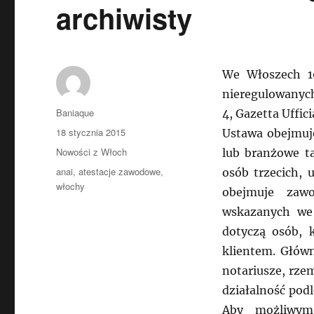
archiwisty
We Włoszech 1
nieregulowanych
Autor
Baniaque
4, Gazetta Uffici
Data
18 stycznia 2015
Ustawa obejmuj
publikacji
Kategorie
Nowości z Włoch
lub branżowe ta
Tagi
anai
,
atestacje zawodowe
,
osób trzecich, 
włochy
obejmuje zawo
wskazanych we
dotyczą osób, 
klientem. Główn
notariusze, rzem
działalność pod
Aby możliwym