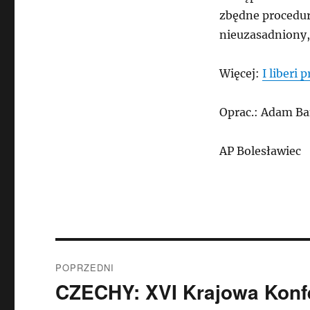
zbędne procedur
nieuzasadniony,
Więcej:
I liberi 
Oprac.: Adam Ba
AP Bolesławiec
Nawigacja
POPRZEDNI
wpisu
CZECHY: XVI Krajowa Konf
Poprzedni
wpis: