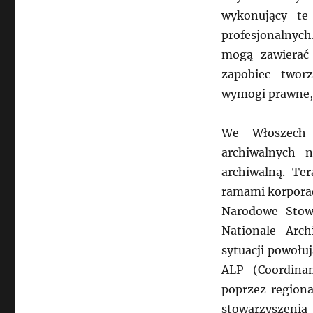
wykonujący te
profesjonalnych
mogą zawierać
zapobiec twor
wymogi prawne, 
We Włoszech 
archiwalnych 
archiwalną. Te
ramami korpora
Narodowe Stowa
Nationale Arch
sytuacji powołu
ALP (Coordinam
poprzez regiona
stowarzyszenia