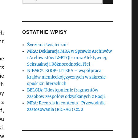
OSTATNIE WPISY
ch
nr
Życzenia świąteczne
MRA: Deklaracja MRA w Sprawie Archiwów
i Archiwistów LGBTQI+ oraz Afektywnej,
ne
Seksualnej i Różnorodności Płci
cz
NIEMCY: KOOP-LITERA – współpraca
ie
krajów niemieckojęzycznych w zakresie
spuścizn literackich
ch
BELGIA: Udostępnienie fragmentów
sy
zasobów zespołów odzyskanych z Rosji
 z
MRA: Records in contexts- Przewodnik
zastosowania (RiC-AG) Cz. 2
i,
pu
i.
aw