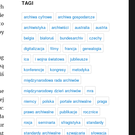
TAGI
ch
ie
archiwa cyfrowe
archiwa gospodarcze
to
archiwistyka
archiwiści
australia
austria
by
belgia
białoruś
bundesarchiv
czechy
digitalizacja
filmy
francja
genealogia
ug
ica
i wojna światowa
jubileusze
bą
konferencje
kongresy
metodyka
iś
międzynarodowa rada archiwów
międzynarodowy dzień archiwów
mra
ne
ej
niemcy
polska
portale archiwalne
praga
w:
prawo archiwalne
publikacje
rocznice
ła
rosja
seminaria
sfragistyka
standardy
ur
standardy archiwalne
szwajcaria
słowacja
st