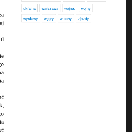
ukraina
warszawa
wojna.
wojny
za
wystawy
węgry
włochy
zjazdy
ej
Il
ie
go
na
ia
ać
k,
go
ia
yć