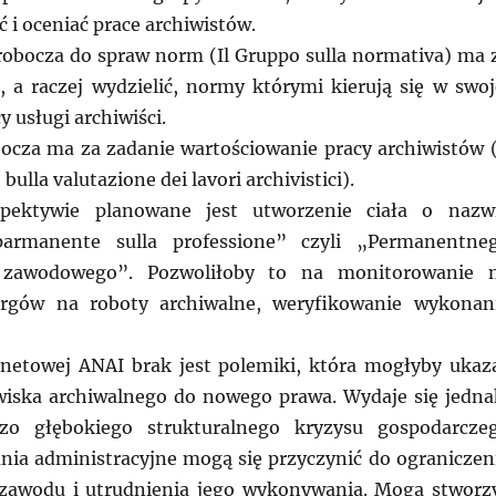
ć i oceniać prace archiwistów.
robocza do spraw norm (Il Gruppo sulla normativa) ma 
ć, a raczej wydzielić, normy którymi kierują się w swoj
 usługi archiwiści.
ocza ma za zadanie wartościowanie pracy archiwistów (
bulla valutazione dei lavori archivistici).
spektywie planowane jest utworzenie ciała o nazw
parmanente sulla professione” czyli „Permanentne
 zawodowego”. Pozwoliłoby to na monitorowanie 
argów na roboty archiwalne, weryfikowanie wykonan
rnetowej ANAI brak jest polemiki, która mogłyby ukaz
iska archiwalnego do nowego prawa. Wydaje się jedna
zo głębokiego strukturalnego kryzysu gospodarcze
nia administracyjne mogą się przyczynić do ograniczen
 zawodu i utrudnienia jego wykonywania. Mogą stworz