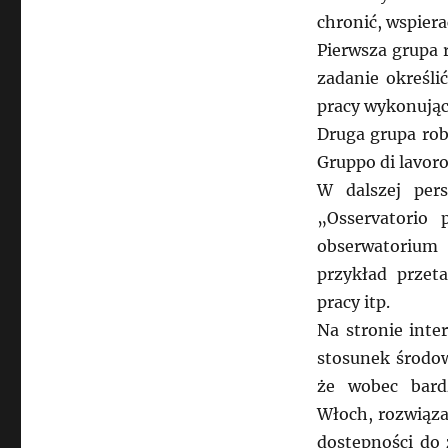
chronić, wspiera
Pierwsza grupa 
zadanie określi
pracy wykonujący
Druga grupa rob
Gruppo di lavoro 
W dalszej per
„Osservatorio 
obserwatorium
przykład przet
pracy itp.
Na stronie inte
stosunek środow
że wobec bard
Włoch, rozwiąza
dostępności do