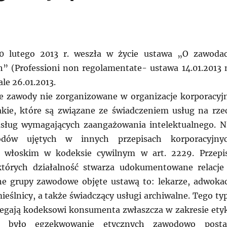
0 lutego 2013 r. weszła w życie ustawa „O zawoda
” (Professioni non regolamentate- ustawa 14.01.2013 
ale 26.01.2013.
e zawody nie zorganizowane w organizacje korporacyj
kie, które są związane ze świadczeniem usług na rze
usług wymagających zaangażowania intelektualnego. N
dów ujętych w innych przepisach korporacyjny
 włoskim w kodeksie cywilnym w art. 2229. Przepi
których działalność stwarza udokumentowane relacje
e grupy zawodowe objęte ustawą to: lekarze, adwokac
ieślnicy, a także świadczący usługi archiwalne. Tego ty
legają kodeksowi konsumenta zwłaszcza w zakresie etyk
 było egzekwowanie etycznych zawodowo post