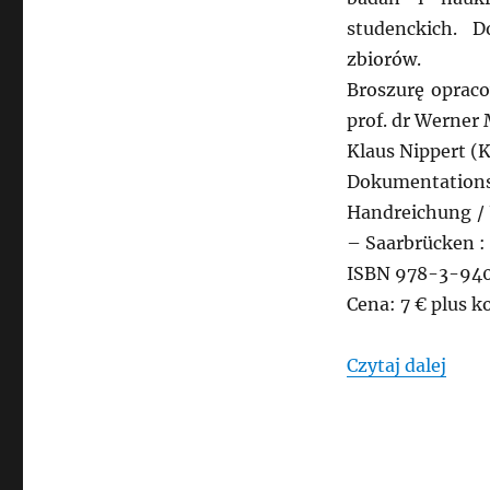
studenckich. 
zbiorów.
Broszurę opraco
prof. dr Werner 
Klaus Nippert (
Dokumentationsp
Handreichung / 
– Saarbrücken : U
ISBN 978-3-94
Cena: 7 € plus k
„NIE
Czytaj dalej