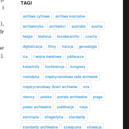
TAGI
 i
archiwa cyfrowe
archiwa kościelne
),
archiwistyka
archiwiści
australia
austria
dr
belgia
białoruś
bundesarchiv
czechy
digitalizacja
filmy
francja
genealogia
ne
].
ica
i wojna światowa
jubileusze
katastrofy
konferencje
kongresy
metodyka
międzynarodowa rada archiwów
międzynarodowy dzień archiwów
mra
niemcy
polska
portale archiwalne
praga
prawo archiwalne
publikacje
rosja
seminaria
sfragistyka
standardy
standardy archiwalne
szwajcaria
słowacja