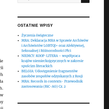
OSTATNIE WPISY
Życzenia świąteczne
MRA: Deklaracja MRA w Sprawie Archiwów
i Archiwistów LGBTQI+ oraz Afektywnej,
Seksualnej i Różnorodności Płci
NIEMCY: KOOP-LITERA – współpraca
ie
krajów niemieckojęzycznych w zakresie
spuścizn literackich
ii
BELGIA: Udostępnienie fragmentów
ch
zasobów zespołów odzyskanych z Rosji
ła
MRA: Records in contexts- Przewodnik
zastosowania (RiC-AG) Cz. 2
h.
ów
ny
ji