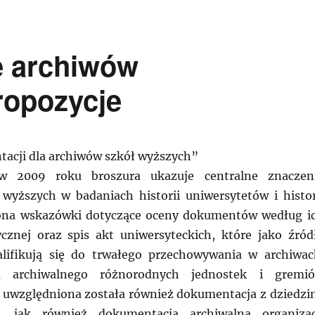
e archiwów
ropozycje
tacji dla archiwów szkół wyższych”
w 2009 roku broszura ukazuje centralne znaczen
wyższych w badaniach historii uniwersytetów i histor
 ona wskazówki dotyczące oceny dokumentów według i
ycznej oraz spis akt uniwersyteckich, które jako źród
alifikują się do trwałego przechowywania w archiwac
 archiwalnego różnorodnych jednostek i gremi
 uwzględniona została również dokumentacja z dziedzi
, jak również dokumentacja archiwalna organizac