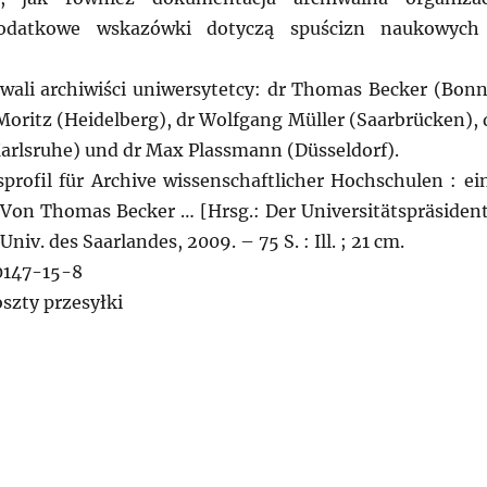
Dodatkowe wskazówki dotyczą spuścizn naukowych
wali archiwiści uniwersytetcy: dr Thomas Becker (Bonn
Moritz (Heidelberg), dr Wolfgang Müller (Saarbrücken), 
Karlsruhe) und dr Max Plassmann (Düsseldorf).
rofil für Archive wissenschaftlicher Hochschulen : ei
Von Thomas Becker … [Hrsg.: Der Universitätspräsident
niv. des Saarlandes, 2009. – 75 S. : Ill. ; 21 cm.
0147-15-8
oszty przesyłki
MCY: Publikacje archiwów uniwersyteckich. Propozycje”