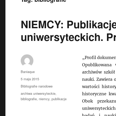
NIEMCY: Publikacj
uniwersyteckich. P
„Profil dokumen
Opublikowana 
Autor
Baniaque
archiwów szkół 
Data
5 maja 2015
nauki. Zawiera
publikacji
Kategorie
Bibliografie narodowe
wartości histor
Tagi
archiwa uniwersyteckie
,
historyczne kw
bibliografie
,
niemcy
,
publikacje
Obok przekazu
uniwersyteckich
badań i nauki