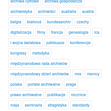
archiwa cyfrowe
archiwa gospodarcze
archiwistyka
archiwiści
australia
austria
belgia
białoruś
bundesarchiv
czechy
digitalizacja
filmy
francja
genealogia
ica
i wojna światowa
jubileusze
konferencje
kongresy
metodyka
międzynarodowa rada archiwów
międzynarodowy dzień archiwów
mra
niemcy
polska
portale archiwalne
praga
prawo archiwalne
publikacje
rocznice
rosja
seminaria
sfragistyka
standardy