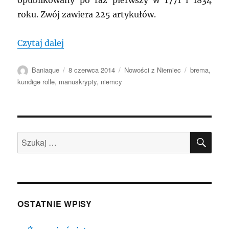
opublikowany po raz pierwszy w 1771 i 1834
roku. Zwój zawiera 225 artykułów.
„NIEMCY: Odnaleziono brakujące ogniwo
Czytaj dalej
Autor
Data
Kategorie
Tagi
Baniaque
8 czerwca 2014
Nowości z Niemiec
brema
,
publikacji
kundige rolle
,
manuskrypty
,
niemcy
SZU
Szukaj:
OSTATNIE WPISY