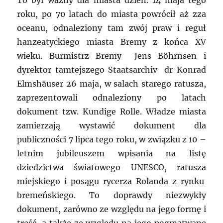
To był ważny dla miasta dzień. 14 maja tego
roku, po 70 latach do miasta powrócił aż zza
oceanu, odnaleziony tam zwój praw i reguł
hanzeatyckiego miasta Bremy z końca XV
wieku. Burmistrz Bremy Jens Böhrnsen i
dyrektor tamtejszego Staatsarchiv dr Konrad
Elmshäuser 26 maja, w salach starego ratusza,
zaprezentowali odnaleziony po latach
dokument tzw. Kundige Rolle. Władze miasta
zamierzają wystawić dokument dla
publiczności 7 lipca tego roku, w związku z 10 –
letnim jubileuszem wpisania na listę
dziedzictwa światowego UNESCO, ratusza
miejskiego i posągu rycerza Rolanda z rynku
bremeńskiego. To doprawdy niezwykły
dokument, zarówno ze względu na jego formę i