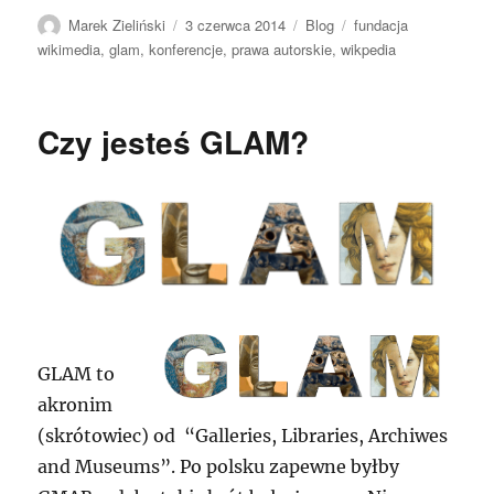
Autor
Data
Kategorie
Tagi
Marek Zieliński
3 czerwca 2014
Blog
fundacja
publikacji
wikimedia
,
glam
,
konferencje
,
prawa autorskie
,
wikpedia
Czy jesteś GLAM?
GLAM to
akronim
(skrótowiec) od “Galleries, Libraries, Archiwes
and Museums”. Po polsku zapewne byłby