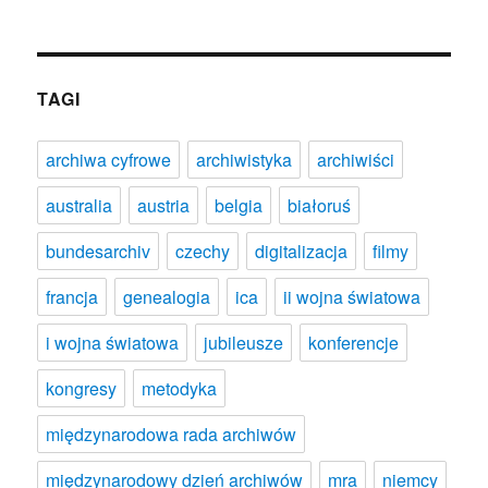
TAGI
archiwa cyfrowe
archiwistyka
archiwiści
australia
austria
belgia
białoruś
bundesarchiv
czechy
digitalizacja
filmy
francja
genealogia
ica
ii wojna światowa
i wojna światowa
jubileusze
konferencje
kongresy
metodyka
międzynarodowa rada archiwów
międzynarodowy dzień archiwów
mra
niemcy