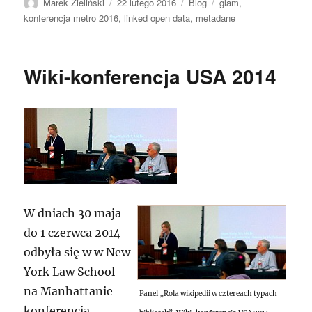
Autor
Data
Kategorie
Tagi
Marek Zieliński
22 lutego 2016
Blog
glam
,
publikacji
konferencja metro 2016
,
linked open data
,
metadane
Wiki-konferencja USA 2014
W dniach 30 maja
do 1 czerwca 2014
odbyła się w w New
York Law School
na Manhattanie
Panel „Rola wikipedii w cztereach typach
konferencja