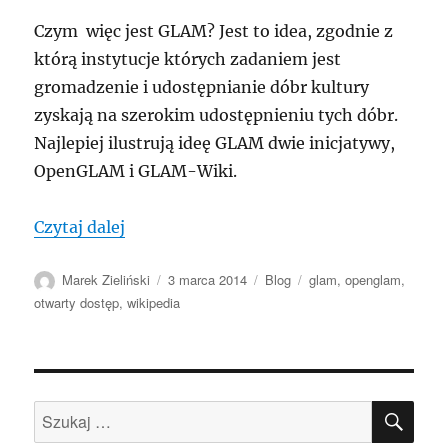
Czym więc jest GLAM? Jest to idea, zgodnie z
którą instytucje których zadaniem jest
gromadzenie i udostępnianie dóbr kultury
zyskają na szerokim udostępnieniu tych dóbr.
Najlepiej ilustrują ideę GLAM dwie inicjatywy,
OpenGLAM i GLAM-Wiki.
„Czy jesteś GLAM?”
Czytaj dalej
Autor
Data
Kategorie
Tagi
Marek Zieliński
3 marca 2014
Blog
glam
,
openglam
,
publikacji
otwarty dostęp
,
wikipedia
SZU
Szukaj: