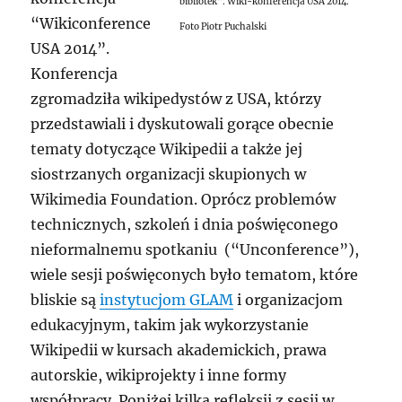
bibliotek”. Wiki-konferencja USA 2014.
“Wikiconference
Foto Piotr Puchalski
USA 2014”.
Konferencja
zgromadziła wikipedystów z USA, którzy
przedstawiali i dyskutowali gorące obecnie
tematy dotyczące Wikipedii a także jej
siostrzanych organizacji skupionych w
Wikimedia Foundation. Oprócz problemów
technicznych, szkoleń i dnia poświęconego
nieformalnemu spotkaniu (“Unconference”),
wiele sesji poświęconych było tematom, które
bliskie są
instytucjom GLAM
i organizacjom
edukacyjnym, takim jak wykorzystanie
Wikipedii w kursach akademickich, prawa
autorskie, wikiprojekty i inne formy
współpracy. Poniżej kilka refleksji z sesji w