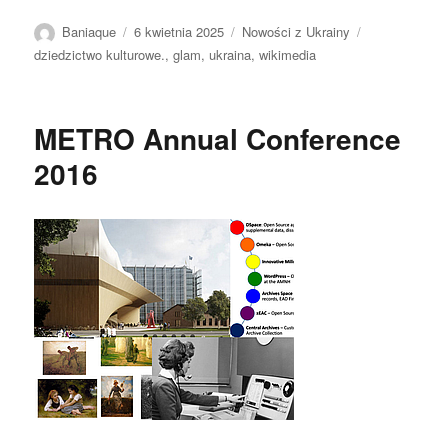
Autor
Data
Kategorie
Tagi
Baniaque
6 kwietnia 2025
Nowości z Ukrainy
publikacji
dziedzictwo kulturowe.
,
glam
,
ukraina
,
wikimedia
METRO Annual Conference
2016