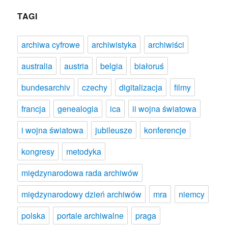
TAGI
archiwa cyfrowe
archiwistyka
archiwiści
australia
austria
belgia
białoruś
bundesarchiv
czechy
digitalizacja
filmy
francja
genealogia
ica
ii wojna światowa
i wojna światowa
jubileusze
konferencje
kongresy
metodyka
międzynarodowa rada archiwów
międzynarodowy dzień archiwów
mra
niemcy
polska
portale archiwalne
praga