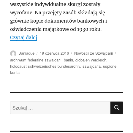
wszystkie indywidualne skargi zostały
wycofane. Na przejęty zasób składają się
głównie kopie dokumentów bankowych i
oświadczenia majątkowe od 1930 roku.
„Szwajcaria: Banki na wokandzie świato
Czytaj dalej
Autor
Data
Kategorie
Tagi
Baniaque
19 czerwca 2016
Nowości ze Szwajcarii
publikacji
archiwum federalne szwajcarii
,
banki
,
globalen vergleich
,
holocaust schweizerisches bundesarchiv
,
szwajcaria
,
uśpione
konta
SZU
Szukaj: