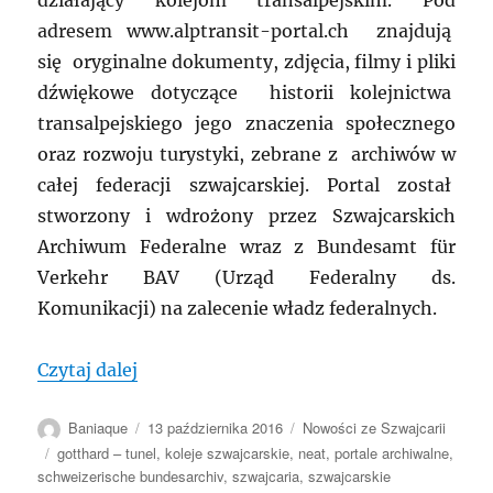
działający kolejom transalpejskim. Pod
adresem www.alptransit-portal.ch znajdują
się oryginalne dokumenty, zdjęcia, filmy i pliki
dźwiękowe dotyczące historii kolejnictwa
transalpejskiego jego znaczenia społecznego
oraz rozwoju turystyki, zebrane z archiwów w
całej federacji szwajcarskiej. Portal został
stworzony i wdrożony przez Szwajcarskich
Archiwum Federalne wraz z Bundesamt für
Verkehr BAV (Urząd Federalny ds.
Komunikacji) na zalecenie władz federalnych.
„SZWAJCARIA: AlpTransit – podróż w cza
Czytaj dalej
Autor
Data
Kategorie
Baniaque
13 października 2016
Nowości ze Szwajcarii
publikacji
Tagi
gotthard – tunel
,
koleje szwajcarskie
,
neat
,
portale archiwalne
,
schweizerische bundesarchiv
,
szwajcaria
,
szwajcarskie