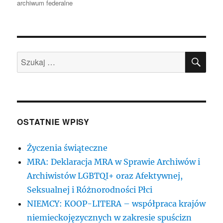
archiwum federalne
SZU
Szukaj:
OSTATNIE WPISY
Życzenia świąteczne
MRA: Deklaracja MRA w Sprawie Archiwów i
Archiwistów LGBTQI+ oraz Afektywnej,
Seksualnej i Różnorodności Płci
NIEMCY: KOOP-LITERA – współpraca krajów
niemieckojęzycznych w zakresie spuścizn