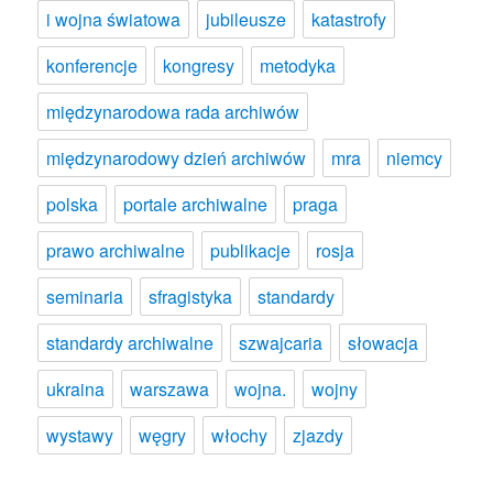
i wojna światowa
jubileusze
katastrofy
konferencje
kongresy
metodyka
międzynarodowa rada archiwów
międzynarodowy dzień archiwów
mra
niemcy
polska
portale archiwalne
praga
prawo archiwalne
publikacje
rosja
seminaria
sfragistyka
standardy
standardy archiwalne
szwajcaria
słowacja
ukraina
warszawa
wojna.
wojny
wystawy
węgry
włochy
zjazdy